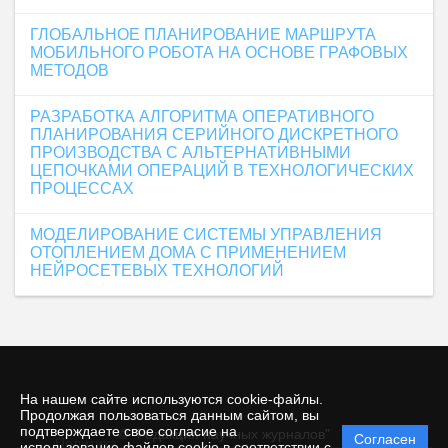
ГЛОБАЛЬНОЕ ПЛАНИРОВАНИЕ МАРШРУТА
МОБИЛЬНОГО РОБОТА НА ОСНОВЕ ГРАФОВЫХ
МЕТОДОВ
РАЗРАБОТКА АЛГОРИТМА ОПЕРАТИВНОГО
ПЛАНИРОВАНИЯ СЕРИЙНОГО ДИСКРЕТНОГО
ПРОИЗВОДСТВА С АЛЬТЕРНАТИВНЫМИ
ЦЕПОЧКАМИ ОПЕРАЦИЙ В ТЕХНОЛОГИЧЕСКИХ
ПРОЦЕССАХ
МОДЕЛИРОВАНИЕ СИСТЕМЫ УПРАВЛЕНИЯ
ОТОПЛЕНИЕМ ДОМА С ПРИМЕНЕНИЕМ
НЕЙРОСЕТЕВЫХ ТЕХНОЛОГИЙ
На нашем сайте используются cookie-файлы.
Продолжая пользоваться данным сайтом, вы
подтверждаете свое согласие на
© "Редакция научных журналов"
Согласен
Политика
использование файлов cookie в соответствии с