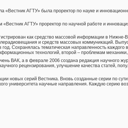
ла «Вестник АГТУ» была проректор по науке и инновационн
м «Вестник АГТУ» проректор по научной работе и инновация
егистрирован как средство массовой информации в Нижне
телерадиовещания и средств массовых коммуникаций. Выпу
в год. Сохранялась тематическая направленность каждого 
ормационных технологий, второй – проблемам механики, мо
чень ВАК, а в феврале 2006 создана редакция научного жу
 научного рецензирования, улучшение качества статей, поп
ации новых серий Вестника. Вновь созданные серии по су
ого университета научные направления. Каждую серию воз