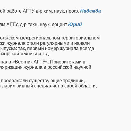
ой работе АГТУ д-р хим. наук, проф.
Надежда
м АГТУ, д-р техн. наук, доцент
Юрий
-Волжском межрегиональном территориальном
ски журнала стали регулярными и начали
выпуска: так, первый номер журнала всегда
рской техники и т. д.
рнала «Вестник АГТУ». Приоритетами в
уляризация журнала в российской научной
ти продолжали существующие традиции,
главил видный специалист в своей области,