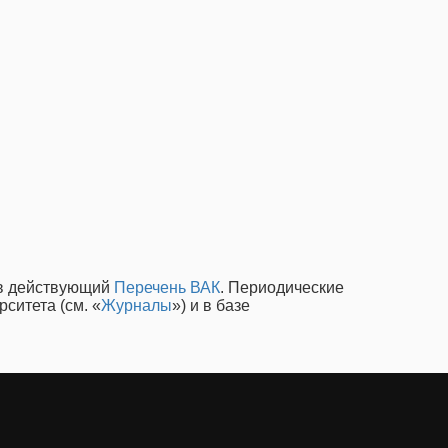
 в действующий
Перечень ВАК
. Периодические
ситета (см. «
Журналы
») и в базе