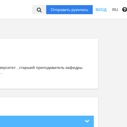
Отправить рукопись
ВХОД
RU
верситет , старший преподаватель кафедры
,