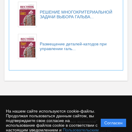
РЕШЕНИЕ МНОГОКРИТЕРИАЛЬНОЙ
ЗАДАЧИ ВЫБОРА ГАЛЬВА...
Размещение деталей-катодов при
управлении галь...
На нашем сайте используются cookie-файлы.
Продолжая пользоваться данным сайтом, вы
подтверждаете свое согласие на
© "Редакция научных журналов"
Согласен
Политика
использование файлов cookie в соответствии с
защиты и
настоящим уведомлением и
Пользовательским
Powered by