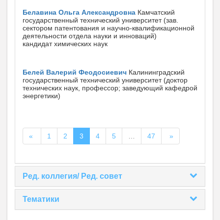
Белавина Ольга Александровна
Камчатский
государственный технический университет (зав.
сектором патентования и научно-квалификационной
деятельности отдела науки и инноваций)
кандидат химических наук
Белей Валерий Феодосиевич
Калининградский
государственный технический университет (доктор
технических наук, профессор; заведующий кафедрой
энергетики)
«
1
2
3
4
5
…
47
»
Ред. коллегия/ Ред. совет
Тематики