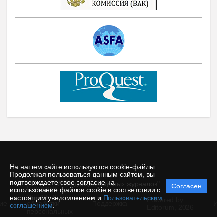
На нашем сайте используются cookie-файлы.
Продолжая пользоваться данным сайтом, вы
подтверждаете свое согласие на
© "Редакция научных журналов"
Согласен
Политика
использование файлов cookie в соответствии с
защиты и
настоящим уведомлением и
Пользовательским
Powered by
ие
обработки
Поддержка
И
соглашением
.
Editorum,
2026
персональных