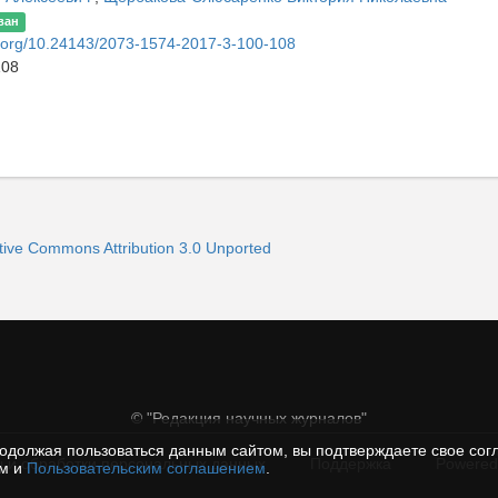
ван
oi.org/10.24143/2073-1574-2017-3-100-108
108
ive Commons Attribution 3.0 Unported
© "Редакция научных журналов"
одолжая пользоваться данным сайтом, вы подтверждаете свое сог
 и обработки персональных данных
Поддержка
Powered
ем и
Пользовательским соглашением
.