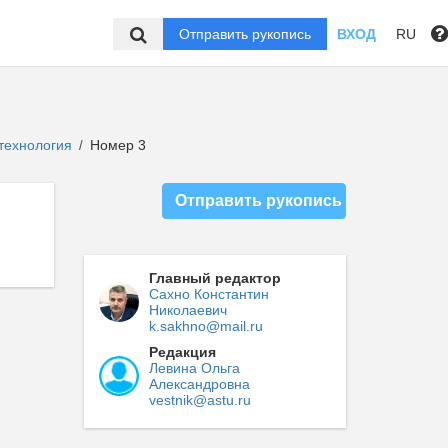
Отправить рукопись
ВХОД
RU
 технология
Номер 3
/
Отправить рукопись
Главный редактор
Сахно Константин
Николаевич
k.sakhno@mail.ru
Редакция
Левина Ольга
Александровна
vestnik@astu.ru