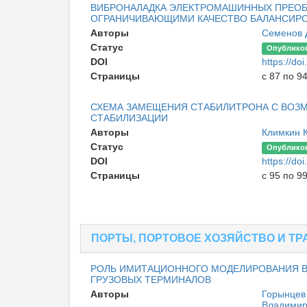
ВИБРОНАЛАДКА ЭЛЕКТРОМАШИННЫХ ПРЕОБ
ОГРАНИЧИВАЮЩИМИ КАЧЕСТВО БАЛАНСИР
Авторы
Семенов 
Статус
Опублико
DOI
https://d
Страницы
с 87 по 9
СХЕМА ЗАМЕЩЕНИЯ СТАБИЛИТРОНА С ВОЗ
СТАБИЛИЗАЦИИ
Авторы
Климкин 
Статус
Опублико
DOI
https://d
Страницы
с 95 по 9
ПОРТЫ, ПОРТОВОЕ ХОЗЯЙСТВО И Т
РОЛЬ ИМИТАЦИОННОГО МОДЕЛИРОВАНИЯ В
ГРУЗОВЫХ ТЕРМИНАЛОВ
Авторы
Горынцев
Владимир