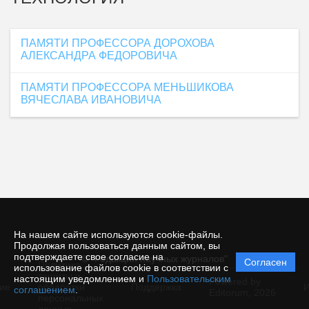
ПАМЯТИ ПРОФЕССОРА ДОРОХОВА
АЛЕКСАНДРА ФЕДОРОВИЧА
ПАМЯТИ ПРОФЕССОРА МЕНЬШИКОВА
ВЯЧЕСЛАВА ИВАНОВИЧА
На нашем сайте используются cookie-файлы.
Продолжая пользоваться данным сайтом, вы
подтверждаете свое согласие на
© "Редакция научных журналов"
Согласен
Политика
использование файлов cookie в соответствии с
защиты и
настоящим уведомлением и
Пользовательским
Powered by
ие
обработки
Поддержка
И
соглашением
.
Editorum,
2026
персональных