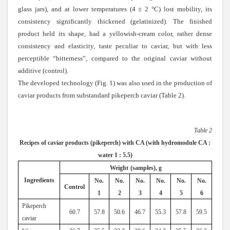
glass jars), and at lower temperatures (4 ± 2 °C) lost mobility, its
consistency significantly thickened (gelatinized). The finished
product held its shape, had a yellowish-cream color, rather dense
consistency and elasticity, taste peculiar to caviar, but with less
perceptible “bitterness”, compared to the original caviar without
additive (control).
The developed technology (Fig. 1) was also used in the production of
caviar products from substandard pikeperch caviar (Table 2).
Table 2
Recipes of caviar products (pikeperch) with CA (with hydromodule CA :
water 1 : 5.5)
Weight
(samples), g
Ingredients
No.
No.
No.
No.
No.
No.
Control
1
2
3
4
5
6
Pikeperch
60.7
57.8
50.6
46.7
55.3
57.8
59.5
caviar