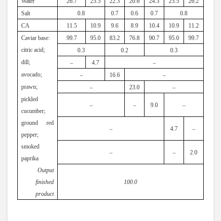
Water
26.7
25.5
22.3
20.6
24.3
25.5
26.2
Salt
0.8
0.7
0.6
0.
7
0
.
8
CA
11
.
5
10
.
9
9
.
6
8
.
9
10
.
4
10
.
9
11
.
2
Сaviar base:
99
.
7
95
.
0
83
.
2
76
.
8
90
.
7
95
.
0
99
.
7
citric acid;
0
.
3
0
.
2
0
.
3
dill;
–
4
.
7
–
avocado;
–
16
.
6
–
p
rawn;
–
23
.
0
–
рickled
–
–
9
.
0
–
cucumber;
ground red
–
4
.
7
–
pepper;
s
moked
–
–
2
.
0
paprika
Output
finished
100
.
0
product