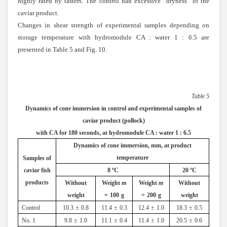
highly rated by tasters. The control had excessive “dryness” of the
caviar product.
Changes in shear strength of experimental samples depending on
storage temperature with hydromodule CA : water 1 : 6.5 are
presented in Table 5 and Fig. 10.
Table 5
Dynamics of cone immersion in control and experimental samples of
caviar product (pollock)
with CA for 180 seconds, at hydromodule CA : water 1 : 6.5
Dynamics of cone immersion, mm, at product
temperature
Samples of
caviar fish
8 ºС
20 ºС
products
Without
Weight
m
Weight
m
Without
weight
=
100
g
=
200
g
weight
Control
10
.
3
±
0
.
8
11
.
4
±
0
.
3
12
.
4
±
1
.
0
18
.
3
±
0
.
5
No.
1
9
.
8
±
1
.
0
11
.
1
±
0
.
4
11
.
4
±
1
.
0
20
.
5
±
0
.
6