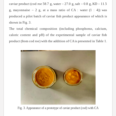
caviar product (cod roe 58.7 g, water – 27.0 g, salt – 0.8 g, KD – 11.5
g, mayonnaise – 2 g, at a mass ratio of CA : water (1 : 4)) was
produced a pilot batch of caviar fish product appearance of which is
shown in Fig. 3.
The total chemical composition (including phosphorus, calcium,
caloric content and pH) of the experimental sample of caviar fish
product (from cod roe) with the addition of CA is presented in Table 1.
Fig. 3. Appearance of a prototype of caviar product (cod) with CA