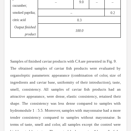
–
9
.
0
–
–
cucumber;
s
moked paprika;
–
0
.
2
c
itric acid
0
.
3
Output finished
100
.
0
product
Samples of finished caviar products with CA are presented in Fig. 9.
The obtained samples of caviar fish products were evaluated by
organoleptic parameters: appearance (combination of color, size of
ingredients and caviar base, uniformity of their introduction), taste,
smell, consistency. All samples of caviar fish products had an
attractive appearance, were dense, elastic consistency, retained their
shape. The consistency was less dense compared to samples with
hydromodule 1 : 5.5. Moreover, samples with mayonnaise had a more
tender consistency compared to samples without mayonnaise. In
terms of taste, smell and color, all samples except the control were