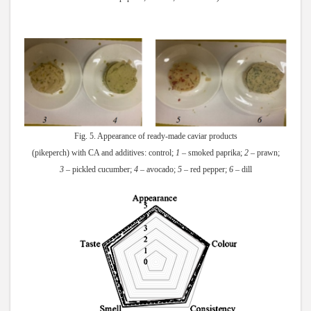
Fig. 5. Appearance of ready-made caviar products
(pikeperch) with CA and additives: control;
1
– smoked paprika;
2
– prawn;
3
– pickled cucumber;
4
– avocado;
5
– red pepper;
6
– dill