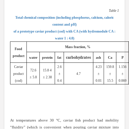
Table 1
Total chemical composition (including phosphorus, calcium, caloric
content and pH)
of a prototype caviar product (cod) with CA (with hydromodule CA :
water 1 : 4.0)
Mass fraction, %
Food
product
carbohydrates
water
protein
fat
ash
Ca
P
Caviar
2
.
6
4
.
23
159
.
8
1
.
156
72.
6
15
.
8 4
product
±
4
.
7
±
±
±
± 5
.
8
± 2
.
38
(cod)
0
.
4
0
.
01
15
.
5
0
.
069
At temperatures above 30 °C, caviar fish product had mobility
“fluidity” (which is convenient when pouring caviar mixture into