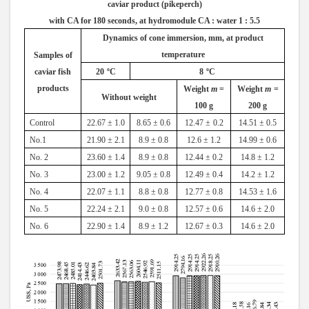
caviar product (pikeperch)
with CA for 180 seconds, at hydromodule CA : water 1 : 5.5
Dynamics of cone immersion, mm, at product
temperature
Samples of
caviar fish
20
ºС
8
ºС
products
W
eight
m
=
W
eight
m
=
W
ithout weight
100
g
200
g
Control
22
.
67 ± 1
.
0
8
.
65 ± 0
.
6
12
.
47 ±
0
.
2
14
.
51 ± 0
.
5
No.
1
21
.
90 ± 2
.
1
8
.
9 ± 0
.
8
12
.
6 ± 1
.
2
14
.
99 ± 0
.
6
No.
2
23
.
60 ± 1
.
4
8
.
9 ± 0
.
8
12
.
44 ± 0
.
2
14
.
8 ± 1
.
2
No.
3
23
.
00 ± 1
.
2
9
.
05 ± 0
.
8
12
.
49 ± 0
.
4
14
.
2 ± 1
.
2
No.
4
22
.
07 ± 1
.
1
8
.
8 ± 0
.
8
12
.
77 ± 0
.
8
14
.
53 ± 1
.
6
No. 5
22.24 ± 2.1
9.0 ± 0.8
12.57 ± 0.6
14.6 ± 2.0
No. 6
22.90 ± 1.4
8.9 ± 1.2
12.67 ± 0.3
14.6 ± 2.0