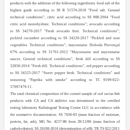
products with the addition of the following ingredients: food salt of the
highest grade according to SS R 51574-2018 “Food salt. General
technical conditions”; citric acid according to SS 908-2004
“Food
citric acid monohydrate. Technical conditions”; avocado according
to SS 34270-2017 “Fresh avocado fruit. Technical conditions”;
pickled cucumber according to SS 34220-2017 “Pickled and sour
vegetables. Technical conditions”; mayonnaise Sloboda Provençal
67% according to SS 31761-2012 “Mayonnaise and mayonnaise
sauces. General technical conditions”, fresh dill according to SS
32856-2014 “Fresh dill. Technical conditions”, red pepper according
to SS 34325-2017 “Sweet pepper fresh. Technical conditions” and
seasoning “Paprika with smoke” according to TC 9199-022-
57097479-11.
The total chemical composition of the control sample of cod caviar fish
products with CA and CA additive was determined in the certified
testing laboratory Kaliningrad Testing Center LLC in accordance with
the normative documentation: SS 7636-85 (mass fraction of moisture,
protein, fat, ash); MG No. 4237-86 from 29/12/86 (mass fraction of
carbohydrates); SS 26188-2016 (determination of pH); TR TS 022/2011