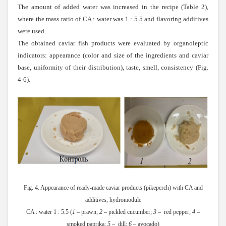
The amount of added water was increased in the recipe (Table 2),
where the mass ratio of CA : water was 1 : 5.5 and flavoring additives
were used.
The obtained caviar fish products were evaluated by organoleptic
indicators: appearance (color and size of the ingredients and caviar
base, uniformity of their distribution), taste, smell, consistency (Fig.
4-6).
Fig. 4. Appearance of ready-made caviar products (pikeperch) with CA and
additives, hydromodule
CA : water 1 : 5.5 (
1
– prawn;
2
– pickled cucumber;
3
– red pepper;
4
–
smoked paprika;
5
– dill;
6
– avocado)