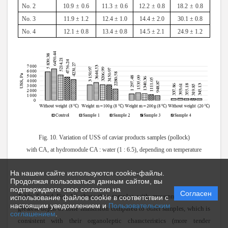
No.
2
10
.
9
±
0
.
6
11
.
3
±
0
.
6
12
.
2
±
0
.
8
18
.
2
±
0
.
8
No. 3
11.9 ± 1.2
12.4 ± 1.0
14.4 ± 2.0
30.1 ± 0.8
No. 4
12.1 ± 0.8
13.4 ± 0.8
14.5 ± 2.1
24.9 ± 1.2
Fig. 10. Variation of USS of caviar products samples (pollock)
with CA, at hydromodule CA : water (1 : 6.5), depending on temperature
На нашем сайте используются cookie-файлы.
Продолжая пользоваться данным сайтом, вы
подтверждаете свое согласие на
Согласен
Table 5 and Fig. 10 show that samples with mayonnaise had the
использование файлов cookie в соответствии с
настоящим уведомлением и
Пользовательским
greatest depth of cone immersion compared to other samples, which is
соглашением
.
consistent with their organoleptic characteristics (more tender