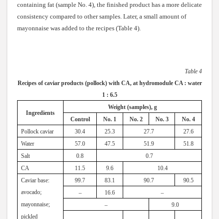
containing fat (sample No. 4), the finished product has a more delicate
consistency compared to other samples. Later, a small amount of
mayonnaise was added to the recipes (Table 4).
Table 4
Recipes of caviar products (pollock) with CA, at hydromodule CA : water
1 : 6.5
Weight (samples), g
Ingredients
Control
No. 1
No. 2
No. 3
No. 4
Pollock caviar
30.4
25.3
27.7
27.6
Water
57.0
47.5
51.9
51.8
Salt
0.8
0.7
CA
11.5
9.6
10.4
Сaviar base:
99.7
83.1
90.7
90.
5
a
vocado;
–
16
.
6
–
m
ayonnaise;
–
9
.
0
p
ickled