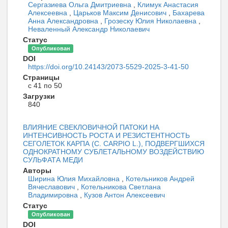
Сергазиева Ольга Дмитриевна
,
Климук Анастасия
Алексеевна
,
Царьков Максим Денисович
,
Бахарева
Анна Александровна
,
Грозеску Юлия Николаевна
,
Неваленный Александр Николаевич
Статус
Опубликован
DOI
https://doi.org/10.24143/2073-5529-2025-3-41-50
Страницы
с 41 по 50
Загрузки
840
ВЛИЯНИЕ СВЕКЛОВИЧНОЙ ПАТОКИ НА
ИНТЕНСИВНОСТЬ РОСТА И РЕЗИСТЕНТНОСТЬ
СЕГОЛЕТОК КАРПА (C. СARPIO L.), ПОДВЕРГШИХСЯ
ОДНОКРАТНОМУ СУБЛЕТАЛЬНОМУ ВОЗДЕЙСТВИЮ
СУЛЬФАТА МЕДИ
Авторы
Ширина Юлия Михайловна
,
Котельников Андрей
Вячеславович
,
Котельникова Светлана
Владимировна
,
Кузов Антон Алексеевич
Статус
Опубликован
DOI