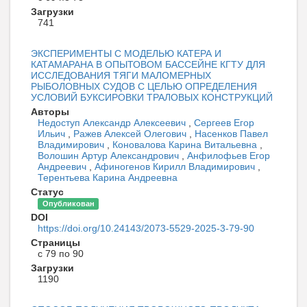
Загрузки
741
ЭКСПЕРИМЕНТЫ С МОДЕЛЬЮ КАТЕРА И
КАТАМАРАНА В ОПЫТОВОМ БАССЕЙНЕ КГТУ ДЛЯ
ИССЛЕДОВАНИЯ ТЯГИ МАЛОМЕРНЫХ
РЫБОЛОВНЫХ СУДОВ С ЦЕЛЬЮ ОПРЕДЕЛЕНИЯ
УСЛОВИЙ БУКСИРОВКИ ТРАЛОВЫХ КОНСТРУКЦИЙ
Авторы
Недоступ Александр Алексеевич
,
Сергеев Егор
Ильич
,
Ражев Алексей Олегович
,
Насенков Павел
Владимирович
,
Коновалова Карина Витальевна
,
Волошин Артур Александрович
,
Анфилофьев Егор
Андреевич
,
Афиногенов Кирилл Владимирович
,
Терентьева Карина Андреевна
Статус
Опубликован
DOI
https://doi.org/10.24143/2073-5529-2025-3-79-90
Страницы
с 79 по 90
Загрузки
1190