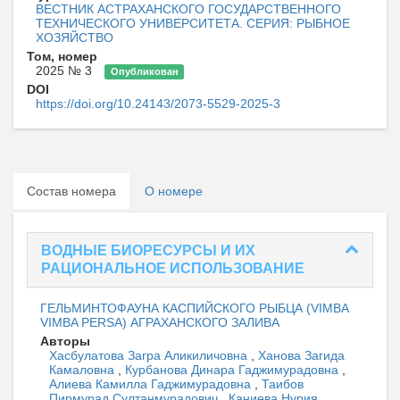
ВЕСТНИК АСТРАХАНСКОГО ГОСУДАРСТВЕННОГО
ТЕХНИЧЕСКОГО УНИВЕРСИТЕТА. СЕРИЯ: РЫБНОЕ
ХОЗЯЙСТВО
Том, номер
2025 № 3
Опубликован
DOI
https://doi.org/10.24143/2073-5529-2025-3
Состав номера
О номере
ВОДНЫЕ БИОРЕСУРСЫ И ИХ
РАЦИОНАЛЬНОЕ ИСПОЛЬЗОВАНИЕ
ГЕЛЬМИНТОФАУНА КАСПИЙСКОГО РЫБЦА (VIMBA
VIMBA PERSA) АГРАХАНСКОГО ЗАЛИВА
Авторы
Хасбулатова Загра Аликиличовна
,
Ханова Загида
Камаловна
,
Курбанова Динара Гаджимурадовна
,
Алиева Камилла Гаджимурадовна
,
Таибов
Пирмурад Султанмурадович
,
Каниева Нурия