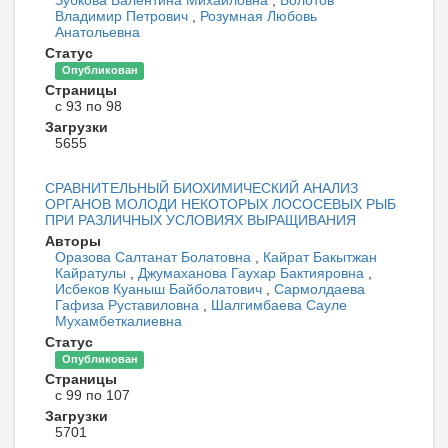
Зубкова Валентина Михайловна
,
Болотов
Владимир Петрович
,
Розумная Любовь
Анатольевна
Статус
Опубликован
Страницы
с 93 по 98
Загрузки
5655
СРАВНИТЕЛЬНЫЙ БИОХИМИЧЕСКИЙ АНАЛИЗ
ОРГАНОВ МОЛОДИ НЕКОТОРЫХ ЛОСОСЕВЫХ РЫБ
ПРИ РАЗЛИЧНЫХ УСЛОВИЯХ ВЫРАЩИВАНИЯ
Авторы
Оразова Салтанат Болатовна
,
Кайрат Бакытжан
Кайратулы
,
Джумаханова Гаухар Бактияровна
,
Исбеков Куаныш Байболатович
,
Сармолдаева
Гафиза Руставиловна
,
Шалгимбаева Сауле
Мухамбеткалиевна
Статус
Опубликован
Страницы
с 99 по 107
Загрузки
5701