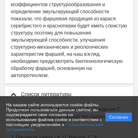
Список литературы
На нашем сайте используются cookie-файлы.
1. Бредихина О. В., Новикова М. В., Бредихин С.
Продолжая пользоваться данным сайтом, вы
подтверждаете свое согласие на
А. Научные основы производства рыбопродуктов.
Согласен
использование файлов cookie в соответствии с
- М.: КолосС, 2009. - 152 с.
настоящим уведомлением и
Пользовательским
соглашением
.
2. Пищевая химия / А. П. Нечаев, С. Е.