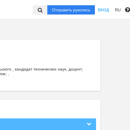
Отправить рукопись
ВХОД
RU
кого , кандидат технических наук, доцент;
ем; ,