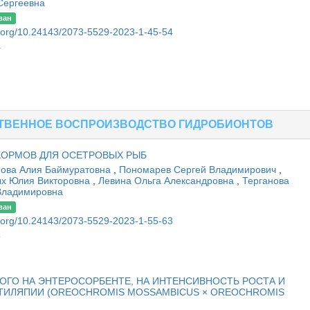
Сергеевна
ван
oi.org/10.24143/2073-5529-2023-1-45-54
4
СТВЕННОЕ ВОСПРОИЗВОДСТВО ГИДРОБИОНТОВ
КОРМОВ ДЛЯ ОСЕТРОВЫХ РЫБ
ова Алия Баймуратовна
,
Пономарев Сергей Владимирович
,
х Юлия Викторовна
,
Левина Ольга Александровна
,
Терганова
Владимировна
ван
oi.org/10.24143/2073-5529-2023-1-55-63
3
ГО НА ЭНТЕРОСОРБЕНТЕ, НА ИНТЕНСИВНОСТЬ РОСТА И
ТИЛЯПИИ (OREOCHROMIS MOSSAMBICUS × OREOCHROMIS