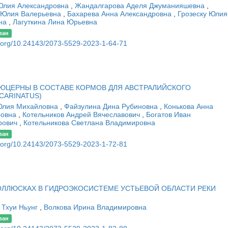
Юлия Александровна
,
Жандалгарова Аделя Джуманияшевна
,
 Юлия Валерьевна
,
Бахарева Анна Александровна
,
Грозеску Юлия
вна
,
Лагуткина Лина Юрьевна
ван
oi.org/10.24143/2073-5529-2023-1-64-71
1
ЮЦЕРНЫ В СОСТАВЕ КОРМОВ ДЛЯ АВСТРАЛИЙСКОГО
CARINATUS)
Юлия Михайловна
,
Файзулина Дина Рубиновна
,
Конькова Анна
ровна
,
Котельников Андрей Вячеславович
,
Богатов Иван
рович
,
Котельникова Светлана Владимировна
ван
oi.org/10.24143/2073-5529-2023-1-72-81
1
ОЛЛЮСКАХ В ГИДРОЭКОСИСТЕМЕ УСТЬЕВОЙ ОБЛАСТИ РЕКИ
 Тхуи Ньунг
,
Волкова Ирина Владимировна
ван