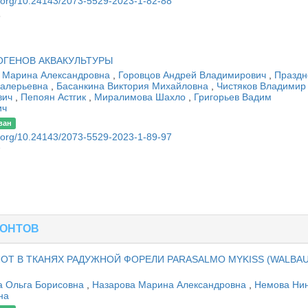
oi.org/10.24143/2073-5529-2023-1-82-88
8
ТОГЕНОВ АКВАКУЛЬТУРЫ
 Марина Александровна
,
Горовцов Андрей Владимирович
,
Праздн
Валерьевна
,
Басанкина Виктория Михайловна
,
Чистяков Владимир
вич
,
Пепоян Астгик
,
Миралимова Шахло
,
Григорьев Вадим
ич
ван
oi.org/10.24143/2073-5529-2023-1-89-97
7
ИОНТОВ
Т В ТКАНЯХ РАДУЖНОЙ ФОРЕЛИ PARASALMO MYKISS (WALBA
а Ольга Борисовна
,
Назарова Марина Александровна
,
Немова Ни
на