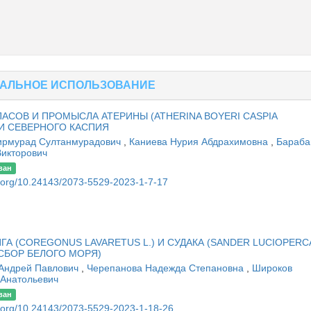
НАЛЬНОЕ ИСПОЛЬЗОВАНИЕ
СОВ И ПРОМЫСЛА АТЕРИНЫ (ATHERINA BOYERI CASPIA
 И СЕВЕРНОГО КАСПИЯ
ирмурад Султанмурадович
,
Каниева Нурия Абдрахимовна
,
Бараба
Викторович
ван
oi.org/10.24143/2073-5529-2023-1-7-17
А (COREGONUS LAVARETUS L.) И СУДАКА (SANDER LUCIOPERC
СБОР БЕЛОГО МОРЯ)
 Андрей Павлович
,
Черепанова Надежда Степановна
,
Широков
 Анатольевич
ван
oi.org/10.24143/2073-5529-2023-1-18-26