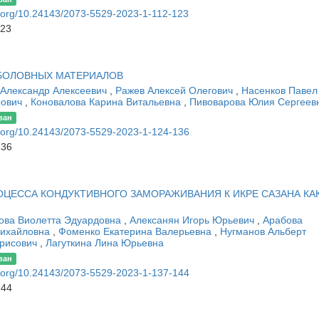
oi.org/10.24143/2073-5529-2023-1-112-123
123
БОЛОВНЫХ МАТЕРИАЛОВ
 Александр Алексеевич
,
Ражев Алексей Олегович
,
Насенков Павел
рович
,
Коновалова Карина Витальевна
,
Пивоварова Юлия Сергеев
ван
oi.org/10.24143/2073-5529-2023-1-124-136
136
ЦЕССА КОНДУКТИВНОГО ЗАМОРАЖИВАНИЯ К ИКРЕ САЗАНА КА
ова Виолетта Эдуардовна
,
Алексанян Игорь Юрьевич
,
Арабова
ихайловна
,
Фоменко Екатерина Валерьевна
,
Нугманов Альберт
рисович
,
Лагуткина Лина Юрьевна
ван
oi.org/10.24143/2073-5529-2023-1-137-144
144