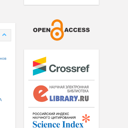
нов
A