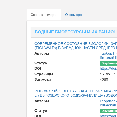
Состав номера
О номере
ВОДНЫЕ БИОРЕСУРСЫ И ИХ РАЦИО
СОВРЕМЕННОЕ СОСТОЯНИЕ БИОЛОГИИ, ЗАПА
(EICHWALD)) В ЗАПАДНОЙ ЧАСТИ СРЕДНЕГО
Авторы
Таибов П
Виталий 
Статус
Опублико
DOI
https://d
Страницы
с 7 по 17
Загрузки
4089
РЫБОХОЗЯЙСТВЕННАЯ ХАРАКТЕРИСТИКА СИГ
L.) ВЫГОЗЕРСКОГО ВОДОХРАНИЛИЩА (ВОДО
Авторы
Георгиев
Вячеслав
Статус
Опублико
DOI
https://d