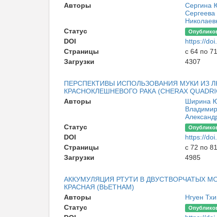
Авторы
Сергина 
Сергеева
Николае
Статус
Опублико
DOI
https://d
Страницы
с 64 по 7
Загрузки
4307
ПЕРСПЕКТИВЫ ИСПОЛЬЗОВАНИЯ МУКИ ИЗ Л
КРАСНОКЛЕШНЕВОГО РАКА (CHERAX QUADRI
Авторы
Ширина 
Владими
Александ
Статус
Опублико
DOI
https://d
Страницы
с 72 по 8
Загрузки
4985
АККУМУЛЯЦИЯ РТУТИ В ДВУСТВОРЧАТЫХ М
КРАСНАЯ (ВЬЕТНАМ)
Авторы
Нгуен Тхи
Статус
Опублико