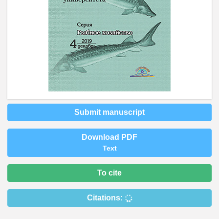
Submit manuscript
Download PDF
Text
To cite
Citations: