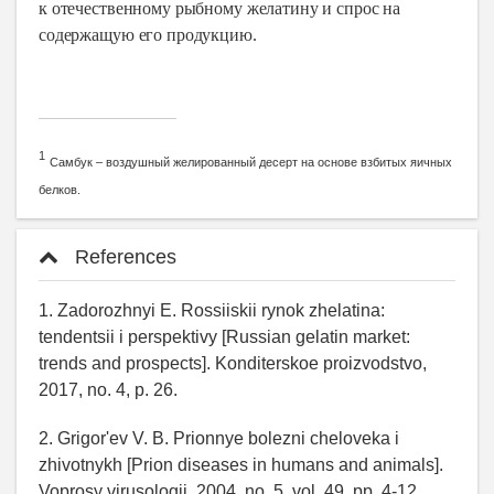
к отечественному рыбному желатину и спрос на
содержащую его продукцию.
1
Самбук – воздушный желированный десерт на основе взбитых яичных
белков.
References
1. Zadorozhnyi E. Rossiiskii rynok zhelatina:
tendentsii i perspektivy [Russian gelatin market:
trends and prospects]. Konditerskoe proizvodstvo,
2017, no. 4, p. 26.
2. Grigor'ev V. B. Prionnye bolezni cheloveka i
zhivotnykh [Prion diseases in humans and animals].
Voprosy virusologii, 2004, no. 5, vol. 49, pp. 4-12.