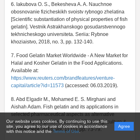
6. Iakubova O. S., Bekesheva A. A. Nauchnoe
obosnovanie fizicheskikh svoistv rybnogo zhelatina
[Scientific substantiation of physical properties of fish
gelatin]. Vestnik Astrakhanskogo gosudarstvennogo
tekhnicheskogo universiteta. Seriia: Rybnoe
khoziaistvo, 2018, no. 3, pp. 132-140.
7. Food Gelatin Market Worldwide - A New Market for
Halal and Kosher Gelatin in the Food Applications.
Available at:
https://www.reuters.com/brandfeatures/venture-
capital/article?id=11573
(accessed: 06.03.2019).
8. Abd Elgadir M., Mohamed E. S. Mirghani and
Aishah Adam. Fish gelatin and its applications in
selected pharmaceutical aspects as alternative
Our website uses cookies. By continuing to use this
source to pork gelatin. Journal of Food, Agriculture &
site, you agree to our use of cookies in accordance
Agree
Environment, 2013, vol. 11 (1), pp. 73-79.
with this notice and the
Terms of Use
.