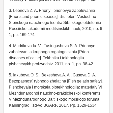
3. Leonova Z. A. Priony i prionovye zabolevaniia
[Prions and prion diseases]. Biulleten' Vostochno-
Sibirskogo nauchnogo tsentra Sibirskogo otdeleniia
Rossiiskoi akademii meditsinskikh nauk, 2010, no. 6-
1, pp. 169-174.
4. Mudrikova Iu. V., Tustugasheva S. A. Prionnye
zabolevaniia krupnogo rogatogo skota [Prion
diseases of cattle]. Tekhnika i tekhnologiia
pishchevykh proizvodstv, 2011, no. 1, pp. 38-42.
5. Iakubova O. S., Bekesheva A. A., Guseva D. A.
Bezopasnost' rybnogo zhelatina [Fish gelatin safety].
Pishchevaia i morskaia biotekhnologiia: materialy VI
Mezhdunarodnoi nauchno-prakticheskoi konferentsii
V Mezhdunarodnogo Baltiiskogo morskogo foruma.
Kaliningrad, Izd-vo BGARF, 2017. Pp. 1529-1534.