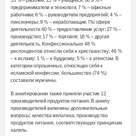
33 % – рабочие; 23 % – учащиеся; по 9 % –
предприниматели и технологи; 7 % – офисные
работники;
6 % – руководители предприятий; 4 % –
пенсионеры; 9 % – неработающие. По сфере
деятельности
40 % – предоставление услуг; 27 % –
производство; 17 % – торговля; 16 % – другая
деятельность.
Конфессионально 48 %
респондентов отнесли себя к христианству; 46 %
– к исламу; 1 % – к буддизму;
5 % – к атеистам. В
категории опрошенных, относящих себя к
исламской конфессии,
большинство (74 %)
составили мужчины.
В анкетировании также приняли участие 12
производителей продуктов питания. В анкету
производителей включены дополнительные
вопросы: качества
желатина; производство
продуктов питания, соответствующих принципам
халяль.