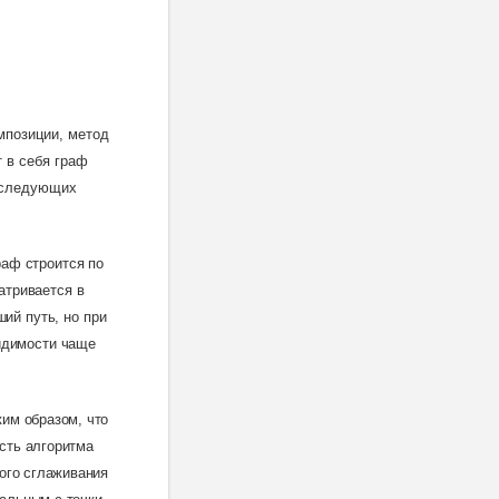
мпозиции, метод
 в себя граф
исследующих
раф строится по
атривается в
ий путь, но при
идимости чаще
им образом, что
ость алгоритма
ого сглаживания