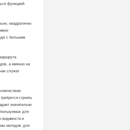
ться функцией
льно, квадратично
тивно
еде с большим
 маршрута
дов, а именно на
чае служат
количеством
требуется строить
адает значительно
спользуемых для
ф видимости и
оны методов: для