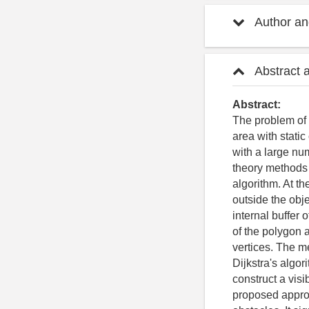
Author and
Abstract 
Abstract:
The problem of 
area with static
with a large nu
theory methods i
algorithm. At th
outside the obje
internal buffer 
of the polygon 
vertices. The m
Dijkstra's algor
construct a visi
proposed approac