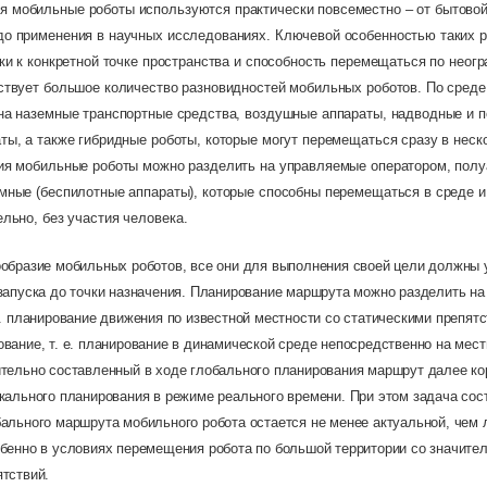
я мобильные роботы используются практически повсеместно – от бытово
о применения в научных исследованиях. Ключевой особенностью таких р
ки к конкретной точке пространства и способность перемещаться по неог
ствует большое количество разновидностей мобильных роботов. По среде
на наземные транспортные средства, воздушные аппараты, надводные и 
ы, а также гибридные роботы, которые могут перемещаться сразу в неск
ия мобильные роботы можно разделить на управляемые оператором, пол
мные (беспилотные аппараты), которые способны перемещаться в среде и
льно, без участия челов
ека.
ообразие мобильных роботов, все они для выполнения своей цели должны 
запуска до точки назначения. Планирование маршрута можно разделить на
е. планирование движения по известной местности со статическими препятс
вание, т. е. планирование в динамической среде непосредственно на мест
ительно составленный в ходе глобального планирования маршрут далее ко
кального планирования в режиме реального времени. При этом задача сос
ального маршрута мобильного робота остается не менее актуальной, чем 
обенно в условиях перемещения робота по большой территории со значите
ятствий
.