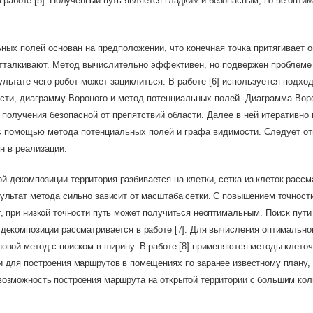
 работе [5]. Полученный путь является гладким и безопасным, но не опти
ных полей основан на предположении, что конечная точка притягивает о
отталкивают. Метод вычислительно эффективен, но подвержен проблеме
ультате чего робот может зациклиться. В работе [6] используется подхо
сти, диаграмму Вороного и метод потенциальных полей. Диаграмма Вор
 получения безопасной от препятствий области. Далее в ней итеративно
с помощью метода потенциальных полей и графа видимости. Следует от
н в реализации.
й декомпозиции территория разбивается на клетки, сетка из клеток рассм
ультат метода сильно зависит от масштаба сетки. С повышением точност
, при низкой точности путь может получиться неоптимальным. Поиск пут
декомпозиции рассматривается в работе [7]. Для вычисления оптимально
новой метод с поиском в ширину. В работе [8] применяются методы клето
и для построения маршрутов в помещениях по заранее известному плану, 
возможность построения маршрута на открытой территории с большим ко