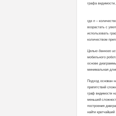
графа видимости,
где
n
– количеств
возрастать с уве
использовать гра
количеством преп
Целью данного и
мобильного робот
основе диаграмм
минимальная длин
Подход
основан н
препятствий слож
граф видимости на
меньшей сложност
построения диагра
найти кратчайший 