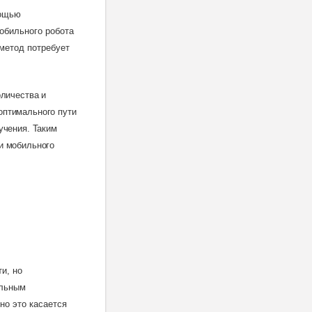
мощью
обильного робота
 метод потребует
оличества и
оптимального пути
учения. Таким
и мобильного
и, но
ельным
но это касается