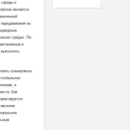
й сферы и
оботов является
раниченной
 передвижения их
подводные
ольких средах. По
уавтономные и
 выполнять
уметь планировать
 глобальное
твиями, и
ности. Как
рректируется
тавления
локальное
льным