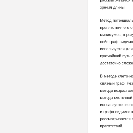
рассматривается в
зрения длины
.
Метод потенциаль
препятствия его 
минимумов, в рез
себе граф видимо
используется для
кратчайший путь 
достаточно сложе
В
методе клеточно
связный граф. Рез
метода возрастает
метода клеточной 
используется вол
и графа видимост
рассматривается 
препятствий
.