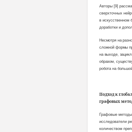
Авторы [9] рассм
сверхточных нейр
в искусственном 
доработки и допо
Несмотря на разно
сложной формы пр
на выходе, зацик
образом, существ
робота на большо
Подход к глоба
графовых
мето
Графовые методы 
исследователи ре
количеством преп