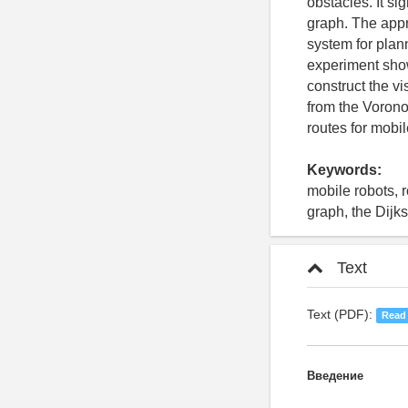
obstacles. It si
graph. The appr
system for plann
experiment show
construct the vi
from the Vorono
routes for mobi
Keywords:
mobile robots, r
graph, the Dijks
Text
Text (PDF):
Read
Введение