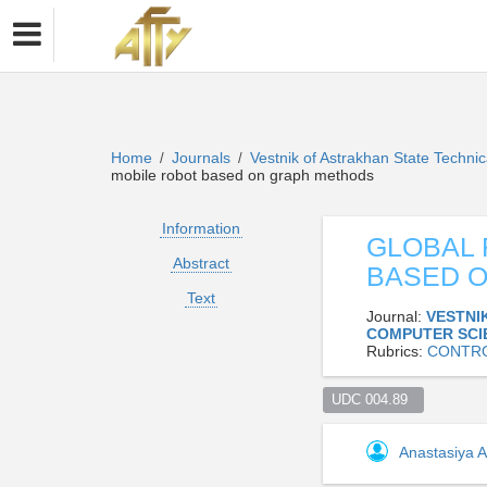
Home
Journals
Vestnik of Astrakhan State Techni
/
/
mobile robot based on graph methods
Information
GLOBAL 
Abstract
BASED 
Text
Journal:
VESTNI
COMPUTER SCI
Rubrics:
CONTRO
UDC 004.89  
Anastasiya 