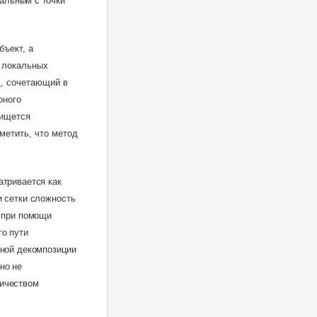
мальным с точки
бъект, а
 локальных
д, сочетающий в
оного
 ищется
метить, что метод
атривается как
и сетки сложность
и при помощи
го пути
чной декомпозиции
но не
личеством