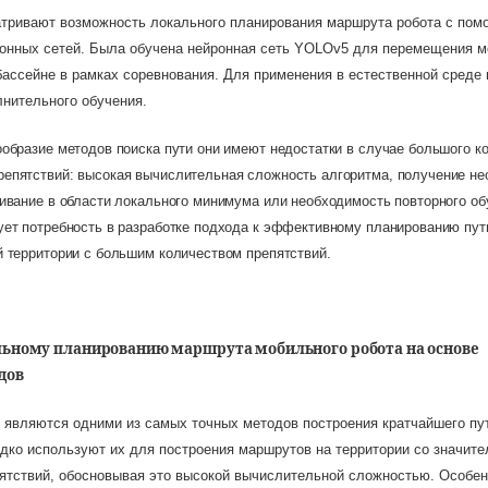
атривают возможность локального планирования маршрута робота с по
онных сетей. Была обучена нейронная сеть YOLOv5 для перемещения м
бассейне в рамках соревнования. Для применения в естественной среде
лнительного обучения.
образие методов поиска пути они имеют недостатки в случае большого к
епятствий: высокая вычислительная сложность алгоритма, получение не
ливание в области локального минимума или необходимость повторного об
ует потребность в разработке подхода к эффективному планированию пут
й территории с большим количеством препятствий
.
льному планированию маршрута мобильного робота на основе
дов
являются одними из самых точных методов построения кратчайшего пут
дко используют их для построения маршрутов на территории со значит
ятствий, обосновывая это высокой вычислительной сложностью. Особен