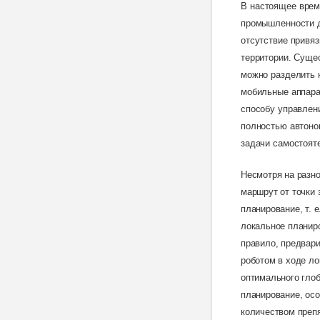
В
настоящее врем
промышленности д
отсутствие привяз
территории. Суще
можно разделить 
мобильные аппарат
способу управлен
полностью автоно
задачи самостояте
Несмотря на разн
маршрут от точки 
планирование, т. 
локальное планиро
правило, предвар
роботом в ходе ло
оптимального глоб
планирование, ос
количеством преп