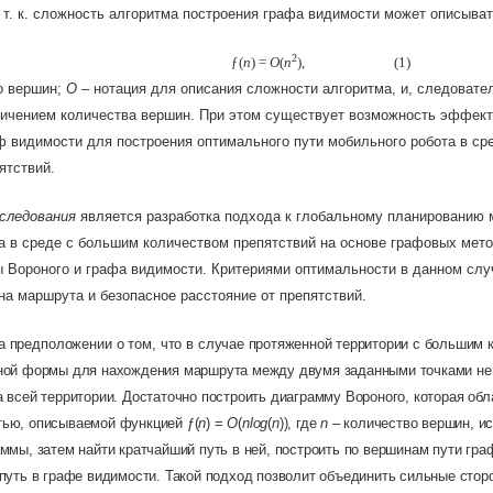
 т. к. сложность алгоритма построения графа видимости может описыва
2
ƒ
(
n
) =
O
(
n
)
, (1)
о вершин;
О
– нотация для описания сложности алгоритма, и, следовате
личением количества вершин. При этом существует возможность эффек
ф видимости для построения оптимального пути мобильного робота в ср
ятствий.
сследования
является разработка подхода к глобальному планированию
а в среде с большим количеством препятствий на основе графовых мето
ы Вороного
и графа видимости. Критериями оптимальности
в данном слу
а маршрута и безопасное расстояние от препятствий.
а предположении о том, что
в
случае протяженной территории с большим 
ной формы для нахождения маршрута между двумя заданными точками не 
 всей территории. Достаточно построить диаграмму Вороного, которая обл
ью, описываемой функцией ƒ(
n
) =
O
(
nlog
(
n
)), где
n
– количество вершин, и
ммы, затем найти кратчайший путь в ней, построить по вершинам пути гра
путь в графе видимости. Такой подход позволит объединить сильные стор