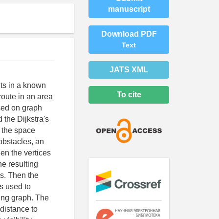
manuscript
Download PDF
Text
JATS XML
nts in a known
To cite
route in an area
sed on graph
 the Dijkstra's
, the space
 obstacles, an
hen the vertices
e resulting
ns. Then the
is used to
lting graph. The
 distance to