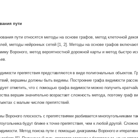
вания пути
ования пути относятся методы на основе графов, метод клеточной деко
лей, методы нейронных сетей [1, 2]. Методы на основе графов включают
амму Вороного, метод вероятностной дорожной карты и метод быстро 
ев.
идимости препятствия представляются в виде полигональных объектов. Г
твий, вершины должны быть видимы. Построение графа видимости рассм
ледует отметить, что с помощью графа видимости можно получить кратчайш
ества вершин значительно возрастает сложность метода, поэтому граф в
объектах с малым числом
препятствий.
ы Вороного плоскость с препятствиями разбивается многоугольниками так
гоугольника будут ближе к точке препятствия, чем к любой другой. Сложн
видимости. Метод поиска пути с помощью диаграммы Вороного и итеративн