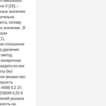
 оптимальных
0 [16]; ; -
вные значения
сительно
анта, потому
х значение . В
нали
1),
ние отношения
од удаления
м метод
 конкретном
аждого из них
оты без
дное множество
льность
-4088 0,2 15
-2360M 0,25 9
телей указана
нность на