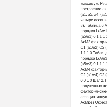
максимум. Реш
построение лине
{a1, a5, a4, {a2,
четыре ассоци
8). Таблица 6
порядка L(A/e1
(a5/e1) 0 1 1 1
АсМ2 фактор-м
O1 (a1/e2) O2 (a
1 1 1 0 Табли
порядка L(A/e3
(a5/e3) 0 1 1 1
АсМ4 фактор-м
O2 (a1/e4) O2 (a
0 0 1 0 Шаг 2
полученных ас
фактор-множес
ассоциативную
АсМрез Окрестно