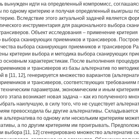
ль вынужден идти на определенный компромисс, соглашаяс
ы по одному критерию и получая определенный выигрыш п
итерию. Вследствие этого актуальной задачей является фо
ического инструментария для рационального выбора ска
трансиверов. Объект исследования – применение критерия
 выбора сканирующих приемников и трансиверов. Построе
ачества выбора сканирующих приемников и трансиверов Ране
ны критерии выбора и методика выбора сканирующих при
о основным характеристикам. После выполнения процеду
риемников и трансиверов из базы альтернатив по методике
й в [11, 12], генерируется множество вариантов (альтернат
риемников и трансиверов, соответствующих требованиям 
о техническим параметрам, экономическим и иным критерия
ого этапа возникает новая задача – как из полученного мн
брать наилучшую, в силу того, что не существует альтерна
риям превосходила бы другие альтернативы. Складывается 
ая альтернатива по одному или нескольким критериям може
нативы, а по другим критериям им проигрывать. Предположи
и выбора [11, 12] сгенерировано множество альтернатив 