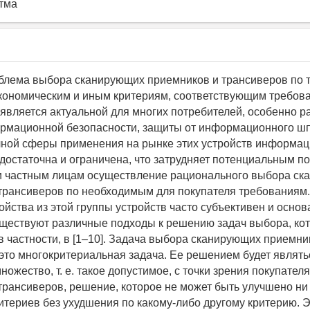
тма
лема выбора сканирующих приемников и трансиверов по 
кономическим и иным критериям, соответствующим требов
 является актуальной для многих потребителей, особенно 
рмационной безопасности, защиты от информационного ш
ной сферы применения на рынке этих устройств информац
достаточна и ограничена, что затрудняет потенциальным по
и частным лицам осуществление рационального выбора ск
трансиверов по необходимым для покупателя требованиям.
ойства из этой группы устройств часто субъективен и основ
ществуют различные подходы к решению задач выбора, ко
в частности, в [1–10]. Задача выбора сканирующих приемни
 это многокритериальная задача. Ее решением будет являть
ожество, т. е. такое допустимое, с точки зрения покупате
трансиверов, решение, которое не может быть улучшено ни
териев без ухудшения по какому-либо другому критерию. Эт