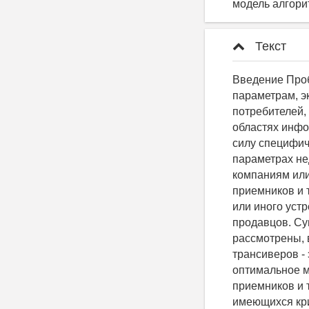
модель алгори
Текст
Введение Проб
параметрам, э
потребителей,
областях инфо
силу специфич
параметрах не
компаниям ил
приемников и 
или иного устр
продавцов. Су
рассмотрены, 
трансиверов -
оптимальное мн
приемников и 
имеющихся кри