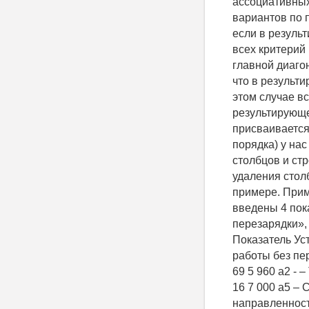
ассоциативных
вариантов по п
если в резуль
всех критерий 
главной диаго
что в результи
этом случае в
результирующе
присваивается
порядка) у нас
столбцов и ст
удаления стол
примере. Прим
введены 4 пок
перезарядки»,
Показатель Ус
работы без пер
69 5 960 a2 - 
16 7 000 a5 –
направленност