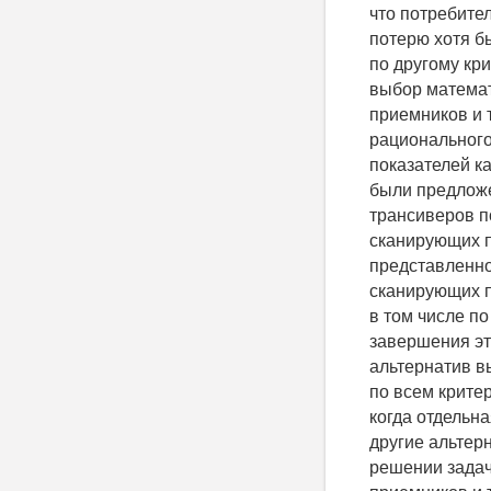
что потребите
потерю хотя б
по другому кр
выбор математ
приемников и 
рационального
показателей к
были предложе
трансиверов п
сканирующих п
представленно
сканирующих п
в том числе п
завершения эт
альтернатив вы
по всем крите
когда отдельн
другие альтер
решении задач