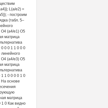
уществим
a4}}; L(a/e2) =
, a5}}; - построим
дка (табл. 5–
нейного
 O4 (a4/e1) O5
вная матрица
Альтернатива
 0 0 0 1 1 0 0 0
) линейного
 O4 (a4/e3) O5
вная матрица
Альтернатива
 1 1 0 0 0 0 1 0
 На основе
есечения
тирующую
вная матрица
0 1 0 Как видно