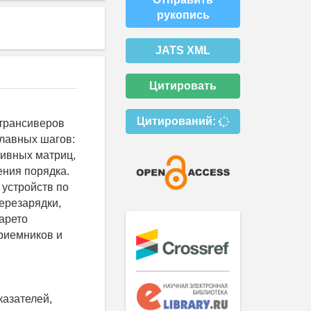
рукопись
JATS XML
Цитировать
Цитирований:
трансиверов
главных шагов:
тивных матриц,
ния порядка.
 устройств по
ерезарядки,
арето
риемников и
казателей,