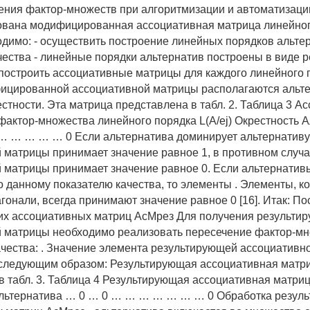
ения фактор-множеств при алгоритмизации и автоматизац
ована модифицированная ассоциативная матрица линейног
ходимо: - осуществить построение линейных порядков альте
чества - линейные порядки альтернатив построены в виде 
- построить ассоциативные матрицы для каждого линейного 
ицированной ассоциативной матрицы располагаются альте
естности. Эта матрица представлена в табл. 2. Таблица 3 А
фактор-множества линейного порядка L(A/ej) Окрестность 
 … … … … 0 Если альтернатива доминирует альтернативу 
 матрицы принимает значение равное 1, в противном случ
 матрицы принимает значение равное 0. Если альтернативы
 данному показателю качества, то элементы . Элементы, к
гонали, всегда принимают значение равное 0 [16]. Итак: П
их ассоциативных матриц АсМрез Для получения результи
 матрицы необходимо реализовать пересечение фактор-мн
ачества: . Значение элемента результирующей ассоциативн
следующим образом: Результирующая ассоциативная матр
в табл. 3. Таблица 4 Результирующая ассоциативная матри
Альтернатива … 0 … 0 … … … … … … … 0 Обработка резул