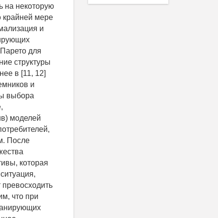
ь на некоторую
о крайней мере
рмализация и
нирующих
 Парето для
ние структуры
е в [11, 12]
емников и
ры выбора
,
ив) моделей
потребителей,
м. После
ожества
тивы, которая
ситуация,
т превосходить
м, что при
сканирующих