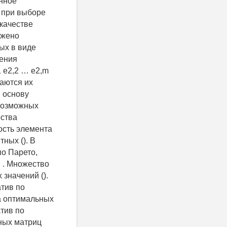
енное
е при выборе
 качестве
ожено
ых в виде
чения
1 e2,2 … e2,m
аются их
 основу
возможных
ества
ность элемента
ных (). В
по Парето,
м . Множество
 значений ().
тив по
ра оптимальных
тив по
ных матриц