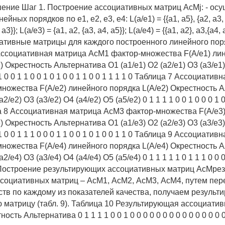
ение Шаг 1. Построение ассоциативных матриц АсМj: - ос
йных порядков по е1, e2, e3, e4: L(a/e1) = {{a1, a5}, {a2, a3, 
 a3}}; L(a/e3) = {a1, a2, {a3, a4, a5}}; L(a/e4) = {{a1, a2}, a3,{a4
ативные матрицы для каждого построенного линейного поря
 Ассоциативная матрица АсМ1 фактор-множества F(A/e1) ли
) Окрестность Альтернатива O1 (a1/e1) O2 (a2/e1) O3 (a3/e1)
 1 0 0 1 1 0 0 1 0 1 0 0 1 1 0 0 1 1 1 1 0 Таблица 7 Ассоциати
ножества F(A/e2) линейного порядка L(A/e2) Окрестность 
2/e2) O3 (a3/e2) O4 (a4/e2) O5 (a5/e2) 0 1 1 1 1 0 0 1 0 0 0 1 0
ца 8 Ассоциативная матрица АсМ3 фактор-множества F(A/e3
) Окрестность Альтернатива O1 (a1/e3) O2 (a2/e3) O3 (a3/e3)
 1 0 0 1 1 1 0 0 0 1 1 0 0 1 0 1 0 0 1 1 0 Таблица 9 Ассоциати
ножества F(A/e4) линейного порядка L(A/e4) Окрестность 
2/e4) O3 (a3/e4) O4 (a4/e4) O5 (a5/e4) 0 1 1 1 1 1 0 1 1 1 0 0 0
. Построение результирующих ассоциативных матриц АсМрез
социативных матриц – АсМ1, АсМ2, АсМ3, АсМ4, путем пер
тв по каждому из показателей качества, получаем резуль
 матрицу (табл. 9). Таблица 10 Результирующая ассоциати
сть Альтернатива 0 1 1 1 1 0 0 1 0 0 0 0 0 0 0 0 0 0 0 0 0 0 