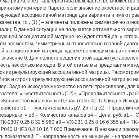
 матриц АсМрез - альтернатива включается во множество
ринятому критерию Парето, если значение окрестности равно 
тирующей ассоциативной матрице два варианта и имеют ра
качества, то , (1) ( – элементы положены симметрично отно
нали). В данной ситуации не получается оптимального вари
рующей ассоциативной матрице не будет столбцов, у которы
сем элементам, симметричным относительно главной диаго
й ассоциативной матрицы, удовлетворяющим выражению (
 значение 0. Для полного решения этой задачи (установле
 есть несколько методов. В этой статье мы представим мет
рок из результирующей ассоциативной матрицы. Рассмотри
бцов и строк из результирующей ассоциативной матрицы на
ер. Задано исходное множество из пяти трансиверов, для к
азателя: «Чувствительность [12]», «Продолжительность раб
 «Количество каналов» и «Цена» (табл. 4). Таблица 5 Исхо
тройство е1 – Чувствительность µV, 25 кГц е2 – Продолжите
езарядки, ч e3 – Количество каналов е4 – Цена, руб. a1 – IC
– TK-2307 0,25 8 32 5 960 a3 – VX-231 0,25 8 16 6 355 a4 – TK
 CP040 UHF3 0,2 10 16 7 000 Примечание. В названии показа
ь показателей: ¯ - направленность на минимум, - направле