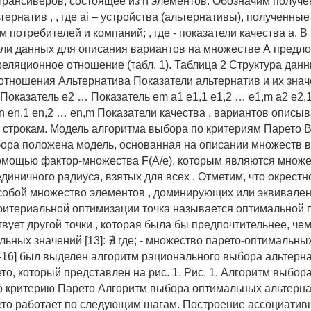
трансиверов, состоящее из n элементов. Обозначим получ
ернатив , , где аi – устройства (альтернативы), полученны
 потребителей и компаний; , где - показатели качества а. В
ли данных для описания вариантов на множестве А предл
реляционное отношение (табл. 1). Таблица 2 Структура данн
отношения Альтернатива Показатели альтернатив и их зна
Показатель e2 … Показатель em a1 e1,1 e1,2 … e1,m a2 e2,
en,1 en,2 … en,m Показатели качества , вариантов описыв
 строкам. Модель алгоритма выбора по критериям Парето В
ора положена модель, основанная на описании множеств 
омощью фактор-множества F(A/e), которым являются множ
диничного радиуса, взятых для всех . Отметим, что окрест
собой множество элементов , доминирующих или эквивалент
ритериальной оптимизации точка называется оптимальной 
вует другой точки , которая была бы предпочтительнее, че
ьных значений [13]: ∄ где; - множество парето-оптимальных
–16] был выделен алгоритм рационального выбора альтерна
то, который представлен на рис. 1. Рис. 1. Алгоритм выбо
о критерию Парето Алгоритм выбора оптимальных альтерна
то работает по следующим шагам. Построение ассоциатив