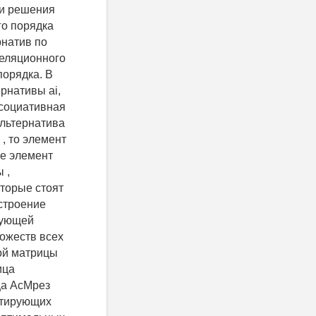
ии решения
о порядка
рнатив по
реляционного
порядка. В
рнативы аi,
ссоциативная
Альтернатива
, то элемент
ае элемент
 ,
оторые стоят
остроение
рующей
ожеств всех
ой матрицы
ица
ца АсМрез
ьтирующих