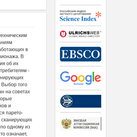
техническим
аниям
работающих в
пионажа. В
ия об их
требителям -
анирующих
 Выбор того
ан на советах
торые
ков и
ся парето-
ля сканирующих
 по одному из
о означает,