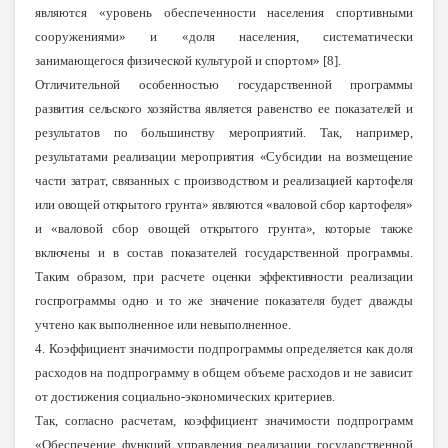
являются «уровень обеспеченности населения спортивными
сооружениями» и «доля населения, систематически
занимающегося физической культурой и спортом» [8].
Отличительной особенностью государственной программы
развития сельского хозяйства является равенство ее показателей и
результатов по большинству мероприятий. Так, например,
результатами реализации мероприятия «Субсидии на возмещение
части затрат, связанных с производством и реализацией картофеля
или овощей открытого грунта» являются «валовой сбор картофеля»
и «валовой сбор овощей открытого грунта», которые также
включены и в состав показателей государственной программы.
Таким образом, при расчете оценки эффективности реализации
госпрограммы одно и то же значение показателя
будет дважды
учтено как выполненное или невыполненное.
4. Коэффициент значимости подпрограммы определяется как доля
расходов на подпрограмму в общем объеме расходов и не зависит
от достижения социально-экономических критериев.
Так, согласно расчетам, коэффициент значимости подпрограмм
«Обеспечение функций управления реализации государственной