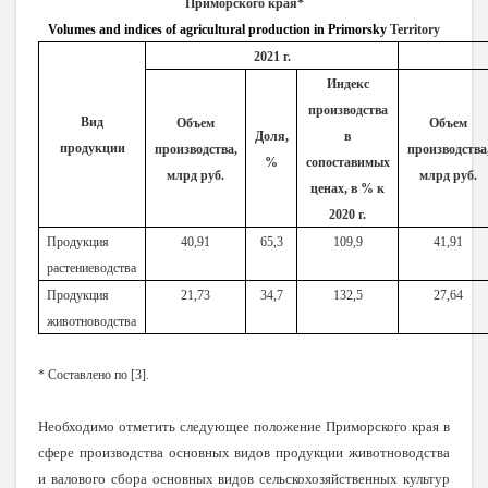
Приморского края*
Volumes and indices of agricultural production in Primorsky
Territory
2021 г.
Индекс
производства
Вид
Объем
Объем
Доля,
в
продукции
производства,
производства
%
сопоставимых
млрд руб.
млрд руб.
ценах, в % к
2020 г.
Продукция
40,91
65,3
109,9
41,91
растениеводства
Продукция
21,73
34,7
132,5
27,64
животноводства
* Составлено по [3].
Необходимо отметить следующее положение Приморского края в
сфере производства основных видов продукции животноводства
и валового сбора основных видов сельскохозяйственных культур