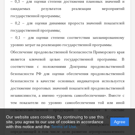
– 0,3 – для оценки степени достижения плановых значений и
ожидаемых результатов реализации мероприятий
государственной программы;
– 0,2 – для оценки динамики пророста значений показателей
государственной программы;
– 0,1 – для оценки степени соответствия запланированному
уровню затрат на реализацию государственной программы.
Обеспечение продовольственной безопасности Приморского края
является ключевой целью государственной программы. В
соответствии с положениями Доктрины продовольственной
безопасности РФ для оценки обеспечения продовольственной
безопасности в качестве основных индикаторов используется
достижение пороговых значений показателей продовольственной
независимости, а именно «уровень самообеспечения». Вместе с
тем показатели по уровню самообеспечения той или иной
сельскохозяйственной продукцией отсутствуют в составе
Our website uses cookies. By continuing to use this
показателей государственной программы, а также Стратегии
site, you agree to our use of cookies in accordance
Agree
социально-эконо-мического развития Приморского края,
with this notice and the
Terms of Use
.
определяющей в том числе цели развития агропромышленного