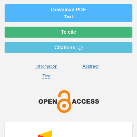
Download PDF
Text
To cite
Citations:
Information
Abstract
Text