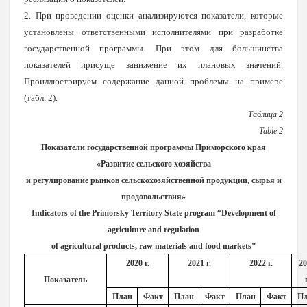
2. При проведении оценки анализируются показатели, которые
установлены ответственными исполнителями при разработке
государственной программы. При этом для большинства
показателей присуще занижение их плановых значений.
Проиллюстрируем содержание данной проблемы на примере
(табл. 2).
Таблица 2
Table
2
Показатели государственной программы Приморского края
«Развитие сельского хозяйства
и регулирование рынков сельскохозяйственной продукции, сырья и
продовольствия»
Indicators of the Primorsky
Territory State program “Development of
agriculture and regulation
of agricultural products, raw materials and food markets”
2020 г.
2021 г.
2022 г.
20
Показатель
г
План
Факт
План
Факт
План
Факт
Пл