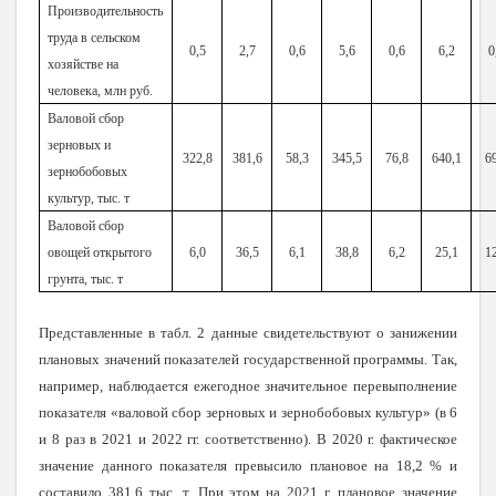
Производительность
труда в сельском
0,5
2,7
0,6
5,6
0,6
6,2
0
хозяйстве на
человека, млн руб.
Валовой сбор
зерновых и
322,8
381,6
58,3
345,5
76,8
640,1
69
зернобобовых
культур, тыс. т
Валовой сбор
овощей открытого
6,0
36,5
6,1
38,8
6,2
25,1
12
грунта, тыс. т
Представленные в табл. 2 данные свидетельствуют о занижении
плановых значений показателей государственной программы. Так,
например, наблюдается ежегодное значительное перевыполнение
показателя «валовой сбор зерновых и зернобобовых культур» (в 6
и 8 раз в 2021 и 2022 гг. соответственно). В 2020 г. фактическое
значение данного показателя превысило плановое на 18,2 % и
составило 381,6 тыс. т. При этом на 2021 г. плановое значение