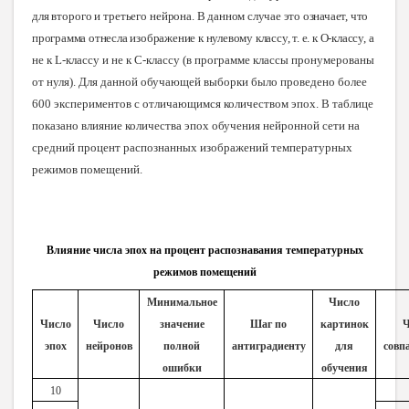
для второго и третьего нейрона.
В данном случае это означает, что
программа отнесла изображение к нулевому классу, т. е. к O-клас
су, а
не к L-классу и не к C-классу (в программе классы пронумерованы
от нуля).
Для данной обучающей выборки было проведено более
600 экспериментов с отличающимся количеством эпох. В таблице
показано влияние количества эпох обучения нейронной сети на
средний процент распознанных изображений температурных
режимов помещений.
Влияние числа эпох на процент распознавания температурных
режимов помещений
Минимальное
Число
Число
Число
значение
Шаг по
картинок
Ч
эпох
нейронов
полной
антиградиенту
для
совп
ошибки
обучения
10