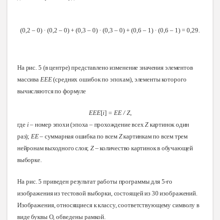
(0,2 – 0) · (0,2 – 0) + (0,3 – 0) · (0,3 – 0) + (0,6 – 1) · (0,6 – 1) = 0,29.
На рис. 5 (в центре) представлено изменение
значения элементов
массива
EEE
(средних ошибок по эпохам), элементы которого
вычисляются по формуле
EEE
[
i
]
= EE / Z
,
гд
е
i
– номер эпохи (эпоха – прохождение всех
Z
картинок один
раз);
EE
– суммарная ошибка по всем
Z
картинкам по всем трем
нейронам выходного слоя;
Z
– количество картинок в обучающей
выборке
.
На
рис. 5 приведен результат работы программы для 5-го
изображения из тестовой выборки, состоящей из 30 изображений.
Изображения, относящиеся к классу, соответствующему символу в
виде буквы О,
обведены рамкой
.