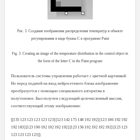
Рис. 3. Создание изображения распределения температур в объекте
регулирования в виде буквы С в программе Paint
Fig. 3. Creating an image of the temperature distribution in the control object in
the form of the letter C in the Paint program
Пользователь системы управления работает с цветной картинкой.
Но перед подачей на вход нейросетевого блока изображение
преобразуется с помощью специального алгоритма в
полутоновое. Был получен следующий целочисленный массив,
соответствующий этому изображению:
[[135 123 123 123 123 123] [123 142 175 148 192 192] [123 186 192 192
192 183] [123 190 192 192 192 192] [123 156 192 192 192 192] [123 123
123 123 123 123]].