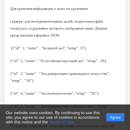
Для хранения информации о залах на удаленном
сервере, для экспериментальных целей, подготовлен файл
rooms.json
, содержимое которого отображено ниже. Данные
представлены в формате JSON
.
[{“id”: 1, “name” : “Большой зал”, “temp”: 37},
{“id”: 2, “name” : “Естественно-научный зал”, “temp” : 20},
{“id”: 3, “name” : “Зал декоративно-прикладного искусства”,
“temp” : “26”},
{“id”: 4, “name” : “Зал палеонтологии”, “temp” : “26”},
{“id”: 5, “name” : “Зал нумизматики и фалеристики”, “temp”:
Our website uses cookies. By continuing to use this
“26”}]
site, you agree to our use of cookies in accordance
Agree
with this notice and the
Terms of Use
.
Получение информации по конкретному залу возможно через API