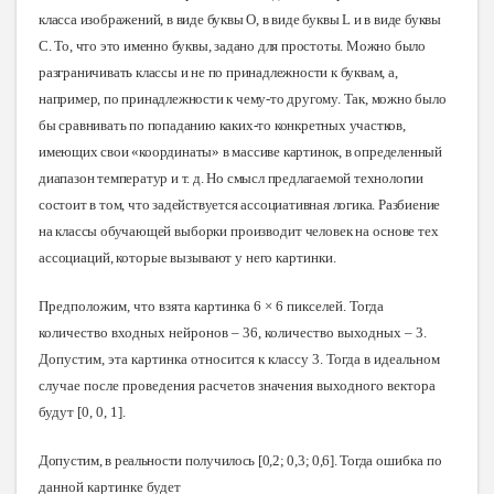
класса изображений, в виде буквы О, в виде буквы L и в виде буквы
С. То, что это именно буквы, задано для простоты. Можно было
разграничивать классы и не по принадлежности к буквам, а,
например, по принадлежности к чему-то другому. Так, можно было
бы сравнивать по попаданию каких-то конкретных участков,
имеющих свои «координаты» в массиве картинок, в определенный
диапазон температур и т. д. Но смысл предлагаемой технологии
состоит в том, что задействуется ассоциативная логика. Разбиение
на классы обучающей
выборки производит человек на основе тех
ассоциаций, которые вызывают у него
картинки.
Предположим, что взята картинка 6 × 6 пикселей. Тогда
количество входных нейронов – 36, количество выходных – 3.
Допустим, эта картинка относится к классу 3. Тогда в идеальном
случае после проведения расчетов значения выходного вектора
будут [0, 0, 1].
Допустим, в реальности получилось [0,2; 0,3; 0,6]. Тогда
ошибка по
данной картинке будет