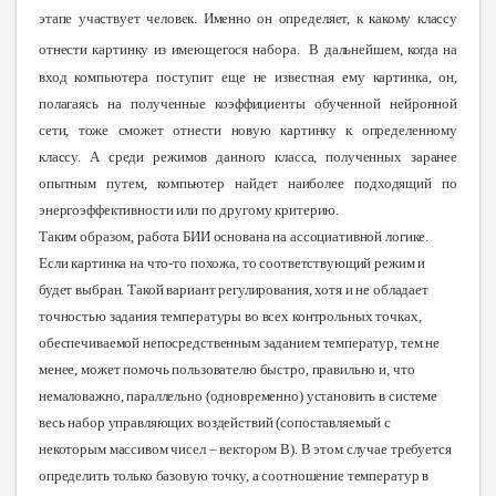
этапе участвует человек. Именно он определяет, к какому классу
отнести картинку из имеющегося набора
.
В
дальнейшем, когда на
вход компьютера поступит еще не известная ему картинка, он,
полагаясь на полученные коэффициенты обученной нейронной
сети, тоже сможет отнести новую картинку к определенному
классу. А среди режимов данного класса, полученных заранее
опытным путем, компьютер найдет наиболее подходящий по
энергоэффективности или по другому критерию.
Таким образом, работа БИИ основана на ассоциативной логике.
Если картинка на что-то похожа, то соответствующий режим и
будет выбран. Такой вариант регулирования, хотя и не обладает
точностью задания температуры во всех контрольных точках,
обеспечиваемой непосредственным заданием температур, тем не
менее, может помочь пользователю быстро, правильно и, что
немаловажно, параллельно (одновременно) установить в системе
весь набор управляющих воздействий (сопоставляемый с
некоторым массивом чисел – вектором В). В этом случае требуется
определить только базовую точку, а соотношение температур в