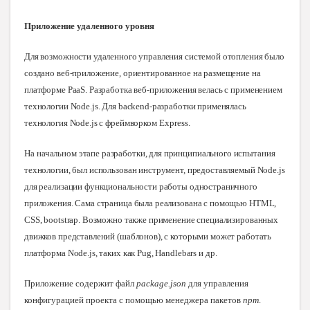
Приложение удаленного уровня
Для возможности удаленного управления системой отопления было
создано веб-приложение, ориентированное на размещение на
платформе PaaS. Разработка веб-приложения велась с применением
технологии Node.js. Для backend-разработки применялась
технология Node.js c фреймворком
Express.
На
начальном этапе разработки, для принципиального испытания
технологии, был использован инструмент, предоставляемый Node.js
для реализации функциональности работы одностраничного
приложения. Сама страница была реализована с помощью HTML,
CSS, bootstrap. Возможно также применение специализированных
движков представлений (шаблонов), с которыми может работать
платформа Node.js, таких как Pug, Handlebars
и др.
Приложение содержит файл
package.json
для управления
конфигурацией проекта с помощью менеджера пакетов
npm
.