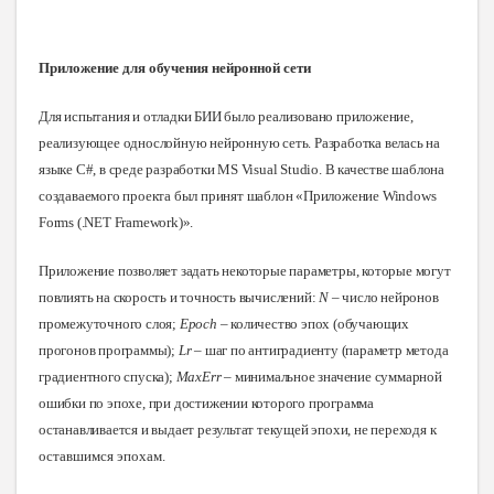
Приложение для обучения нейронной сети
Для испытания и отладки БИИ было реализовано приложение,
реализующее однослойную нейронную сеть. Разработка велась на
языке С#, в среде разработки MS Visual Studio. В качестве шаблона
создаваемого проекта был принят шаблон «Приложение Windows
Forms (.NET Framework)».
Приложение позволяет задать некоторые параметры, которые могут
повлиять на скорость и точность вычислений:
N
– число нейронов
промежуточного слоя;
Epoch
– количество эпох (обучающих
прогонов программы);
Lr
– шаг по антиградиенту (параметр метода
градиентного спуска);
MaxErr
– минимальное значение суммарной
ошибки по эпохе, при достижении которого программа
останавливается и выдает результат текущей эпохи, не переходя
к
оставшимся эпохам.