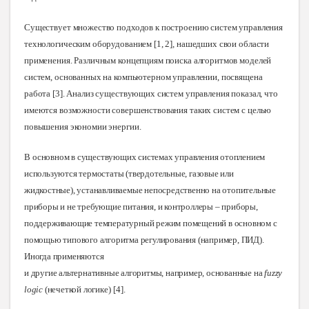
Существует множество подходов к построению систем управления
технологическим оборудованием [1, 2], нашедших свои области
применения. Различным концепциям поиска алгоритмов моделей
систем, основанных на компьютерном управлении, посвящена
работа [3]. Анализ существующих систем управления показал, что
имеются возможности совершенствования таких систем с целью
повышения экономии энергии
.
В
основном в существующих системах управления отоплением
используются термостаты (твердотельные, газовые или
жидкостные), устанавливаемые непосредственно на отопительные
приборы и не требующие питания, и контроллеры – приборы,
поддерживающие температурный режим помещений в основном с
помощью типового алгоритма регулирования (например, ПИД).
Иногда применяются
и другие альтернативные алгоритмы, например, основанные на
fuzzy
logic
(нечеткой логике
) [4].