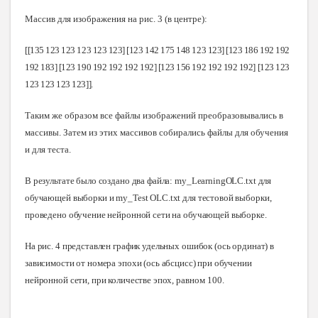
Массив для изображения на рис. 3 (в центре):
[[135 123 123 123 123 123] [123 142 175 148 123 123] [123 186 192 192
192 183] [123 190 192 192 192 192] [123 156 192 192 192 192] [123 123
123 123 123 123]].
Таким же образом все файлы изображений преобразовывались в
массивы. Затем из этих массивов собирались файлы для обучения
и для теста.
В результате было создано два файла: my_LearningOLC.txt для
обучающей выборки и my_Test OLC.txt для тестовой выборки,
проведено обучение нейронной сети на обучающей выборке.
На рис. 4 представлен график удельных ошибок (ось ординат) в
зависимости от номера эпохи (ось абсцисс) при обучении
нейронной сети, при количестве эпох,
равном 100
.