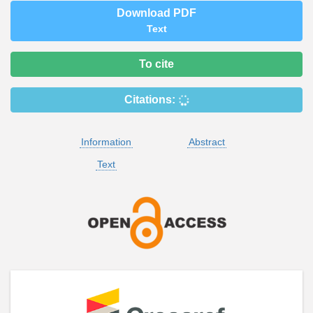
Download PDF
Text
To cite
Citations:
Information
Abstract
Text