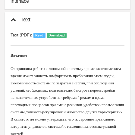
interface
Text
Text (PDF):
Read
Download
Введение
От принципа работы автономной системы управления отоплением
здания может зависеть комфортность пребывания в нем людей,
экономичность системы по затратам энергии, при соблюдении
условий, необходимых пользователю, быстрота перенастройки
исполнительных устройств на требуемый режим и время
переходных процессов при смене режимов, удобство использования
системы, точность регулировок и множество других характеристик.
В связи с этим можно утверждать, что построение правильного
алгоритма управления системой отопления является актуальной
задачей
.