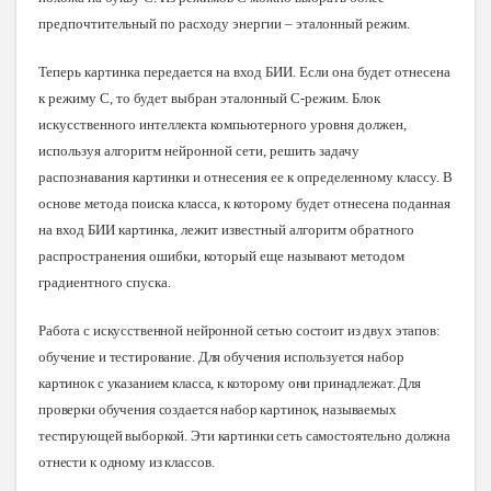
предпочтительный по расходу энергии – эталонный режим.
Теперь картинка передается на вход БИИ. Если она будет отнесена
к режиму С, то будет выбран эталонный С-режим. Блок
искусственного интеллекта компьютерного уровня должен,
используя алгоритм нейронной сети, решить задачу
распознавания картинки и отнесения ее к определенному классу. В
основе метода поиска класса, к которому будет отнесена поданная
на вход БИИ картинка, лежит известный алгоритм обратного
распространения ошибки, который еще называют методом
градиентного спуска.
Работа с искусственной нейронной сетью состоит из двух этапов:
обучение и тестирование. Для обучения используется набор
картинок с указанием класса, к которому они принадлежат. Для
проверки обучения создается набор картинок, называемых
тестирующей выборкой. Эти картинки сеть самостоятельно должна
отнести к одному из классо
в.