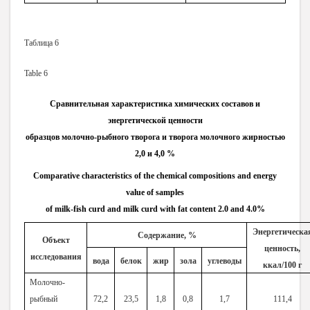
Таблица 6
Table 6
Сравнительная характеристика химических составов и
энергетической ценности
образцов молочно-рыбного творога и творога молочного жирностью
2,0
и
4,0 %
Comparative characteristics of the chemical compositions and energy
value of samples
of milk-fish curd and milk curd with fat content 2.0 and 4.0%
Энергетическа
Содержание, %
Объект
ценность,
исследования
вода
белок
жир
зола
углеводы
ккал/100
г
Молочно-
рыбный
72,2
23,5
1,8
0,8
1,7
111,4