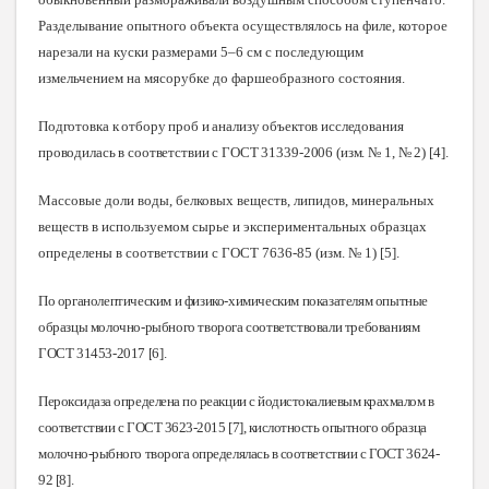
Разделывание опытного объекта осуществлялось на филе, которое
нарезали на куски размерами 5–6 см с последующим
измельчением на мясорубке до фаршеобразного состояния.
Подготовка к отбору проб и анализу объектов исследования
проводилась в соответствии с ГОСТ 31339-2006 (изм. № 1, № 2)
[
4]
.
Массовые доли воды, белковых веществ, липидов, минеральных
веществ в используемом сырье и экспериментальных образцах
определены в соответствии с ГОСТ 7636-85 (изм. № 1)
[5]
.
По органолептическим и физико-химическим показателям опытные
образцы молочно-рыбного творога соответствовали требованиям
ГОСТ 31453-2017
[
6]
.
Пероксидаза определена по реакции с йодистокалиевым крахмалом в
соответствии с ГОСТ 3623-2015 [7], кислотность опытного образца
молочно-рыбного творога определялась в соответствии с ГОСТ 3624-
92 [8
].