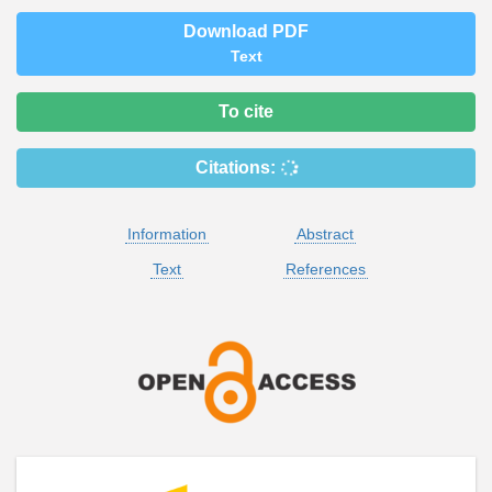
Download PDF
Text
To cite
Citations:
Information
Abstract
Text
References