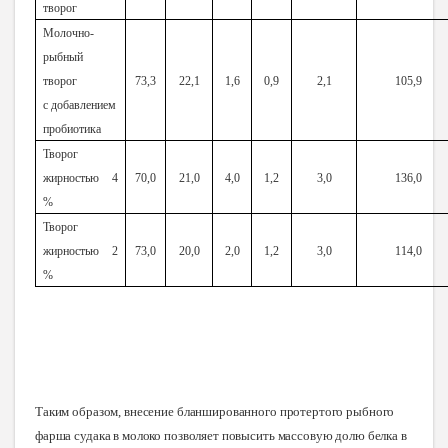
творог
Молочно-
рыбный
творог
73,3
22,1
1,6
0,9
2,1
105,9
с добавлением
пробиотика
Творог
жирностью 4
70,0
21,0
4,0
1,2
3,0
136,0
%
Творог
жирностью 2
73,0
20,0
2,0
1,2
3,0
114,0
%
Таким образом, внесение бланшированного протертого рыбного
фарша судака в молоко позволяет повысить массовую долю белка в