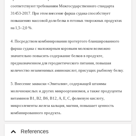
соответствуют требованиям Межгосударственного стандарта
31453-2017. При этом внесение фарша судака способствует
повышению массовой доли белка в готовых творожных продуктах
на 1,5–2,0 %
.
4. Посредством комбинирования протертого бланшированного
фарша судака с маложирным коровьим молоком возможно
значительно повысить содержание белков в продукте,
предназначенном для геродиетического питания, повышая
количество незаменимых аминокислот, присущих рыбному белку.
5. Внесение закваски «Эвиталия», содержащей штаммы
молочнокислых и других микроорганизмов, а также продуценты
витаминов В1, В2, В6, В12, А, Е, С, фолиевую кислоту,
микроэлементы железа кальция, магния, повышает ценность
.
комбинированного продукта
References