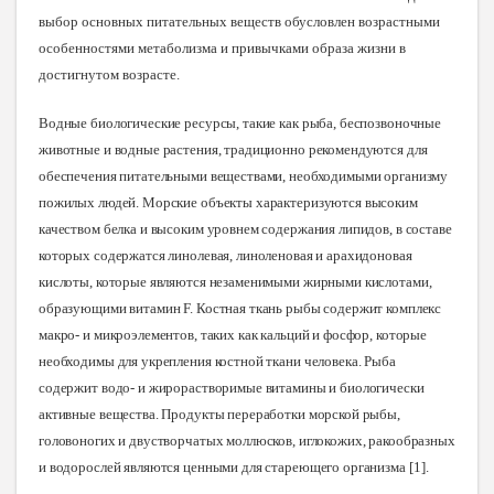
выбор основных питательных веществ обусловлен возрастными
особенностями метаболизма и привычками образа жизни в
достигнутом возрасте.
Водные биологические ресурсы, такие как рыба, беспозвоночные
животные и водные растения, традиционно рекомендуются для
обеспечения питательными веществами, необходимыми организму
пожилых людей. Морские объекты характеризуются высоким
качеством белка и высоким уровнем содержания липидов, в составе
которых содержатся линолевая, линоленовая и арахидоновая
кислоты, которые являются незаменимыми жирными кислотами,
образующими витамин F. Костная ткань рыбы содержит комплекс
макро- и микроэлементов, таких как кальций и фосфор, которые
необходимы для укрепления костной ткани человека. Рыба
содержит водо- и жирорастворимые витамины и биологически
активные вещества. Продукты переработки морской рыбы,
головоногих и двустворчатых моллюсков, иглокожих, ракообразных
и водорослей являются ценными для стареющего организма
[
1]
.