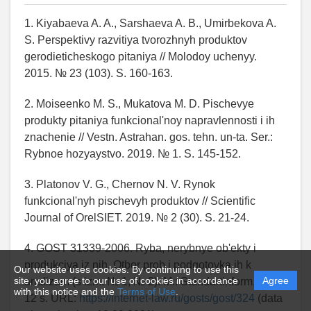
1. Kiyabaeva A. A., Sarshaeva A. B., Umirbekova A.
S. Perspektivy razvitiya tvorozhnyh produktov
gerodieticheskogo pitaniya // Molodoy uchenyy.
2015. № 23 (103). S. 160-163.
2. Moiseenko M. S., Mukatova M. D. Pischevye
produkty pitaniya funkcional'noy napravlennosti i ih
znachenie // Vestn. Astrahan. gos. tehn. un-ta. Ser.:
Rybnoe hozyaystvo. 2019. № 1. S. 145-152.
3. Platonov V. G., Chernov N. V. Rynok
funkcional'nyh pischevyh produktov // Scientific
Journal of OrelSIET. 2019. № 2 (30). S. 21-24.
4. GOST 31339-2006. Ryba, nerybnye ob'ekty i
produkciya iz nih. Otbor prob i podgotovka ih k
Our website uses cookies. By continuing to use this
site, you agree to our use of cookies in accordance
Agree
analizam (s izm. № 1, № 2). M.: Standartinform, 2010.
with this notice and the
Terms of Use
.
12 s. URL:
https://internet-law.ru/gosts/gost/324
(data