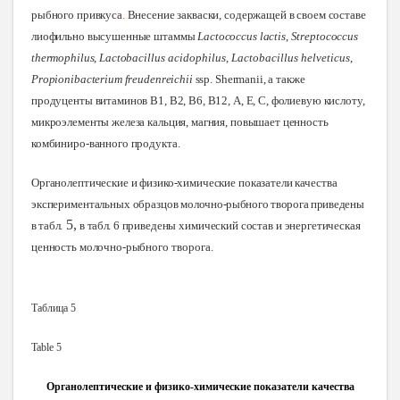
рыбного привкуса
.
Внесение закваски, содержащей в своем составе
лиофильно высушенные штаммы
Lactococcus lactis
,
Streptococcus
thermоphilus
,
Lacto
bacillus acidophilus
,
Lactobacillus helveticus
,
Propionibacterium freudenreichii
ssp. Shermanii, а также
продуценты витаминов В1, В2, В6, В12, А, Е, С, фолиевую кислоту,
микроэлементы железа кальция, магния, повышает ценность
комбиниро-ванного продукта
.
Органолептические и физико-химические показатели качества
экспериментальных образцов
молочно-рыбного творога приведены
5,
в табл.
в табл. 6
приведены химический состав и энергетическая
ценность молочно-рыбного
творога.
Таблица 5
Table 5
Органолептические и физико-химические показатели качества