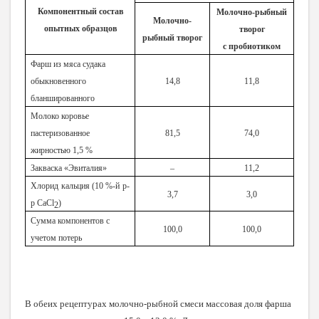
Компонентный состав
Молочно-рыбный
Молочно-
опытных образцов
творог
рыбный творог
с пробиотиком
Фарш из мяса судака
обыкновенного
14,8
11,8
бланшированного
Молоко коровье
пастеризованное
81,5
74,0
жирностью 1,5 %
Закваска «Эвиталия»
–
11,2
Хлорид кальция (10 %-й р-
3,7
3,0
р
CaCl
)
2
Сумма компонентов с
100,0
100,0
учетом потерь
В
обеих рецептурах молочно-рыбной смеси массовая доля фарша