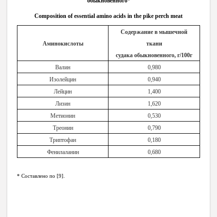
обыкновенного*
Composition of essential amino acids in the pike perch meat
Содержание в мышечной
Аминокислоты
ткани
судака обыкновенного, г/100г
Валин
0,980
Изолейцин
0,940
Лейцин
1,400
Лизин
1,620
Метионин
0,530
Треонин
0,790
Триптофан
0,180
Фенилаланин
0,680
* Составлено по [9].