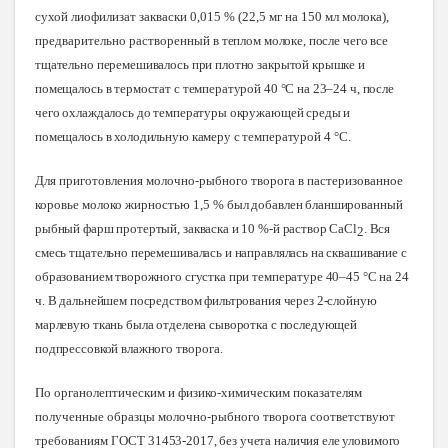
сухой лиофилизат закваски 0,015 % (22,5 мг на 150 мл молока),
предварительно растворенный
в теплом молоке, после чего все
тщательно перемешивалось при плотно закрытой крышке и
помещалось в термостат с температурой 40 °С на 23–24 ч, после
чего охлаждалось до температуры окружающей среды и
помещалось в холодильную камеру с температурой
4 °С.
Для приготовления молочно-рыбного творога в пастеризованное
коровье молоко жирностью 1,5 %
был добавлен бланшированный
рыбный фарш протертый, закваска и 10 %-й раствор
CaCl
. Вся
2
смесь тщательно перемешивалась и направлялась на сквашивание с
образованием творожного сгустка при температуре 40–45 °С на 24
ч. В дальнейшем посредством фильтрования через 2-слойную
марлевую ткань была отделена сыворотка с последующей
подпрессовкой влажного
творога.
По органолептическим и физико-химическим показателям
полученные образцы молочно-рыбного творога соответствуют
требованиям ГОСТ
31453-2017, без учета наличия еле уловимого