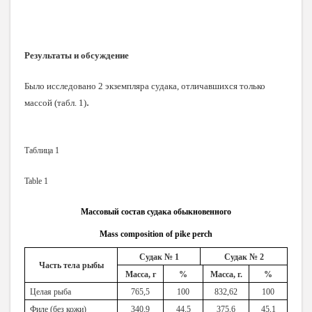
Результаты и обсуждение
Было исследовано 2 экземпляра судака, отличавшихся только
.
массой (табл. 1)
Таблица 1
Table 1
Массовый состав судака обыкновенного
Mass
composition
of
pike
perch
Судак № 1
Судак № 2
Часть тела рыбы
Масса, г
%
Масса, г.
%
Целая рыба
765,5
100
832,62
100
Филе (без кожи)
340,9
44,5
375,6
45,1