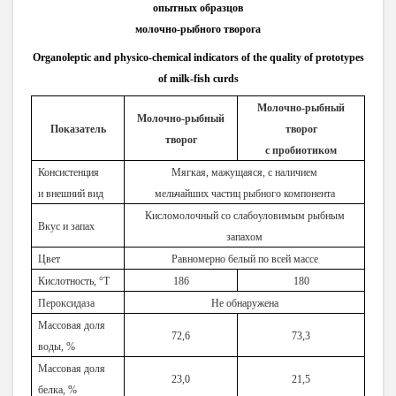
опытных образцов
молочно-рыбного творога
Organoleptic and physico-chemical indicators of the quality of prototypes
of milk-fish curds
Молочно-рыбный
Молочно-рыбный
Показатель
творог
творог
с пробиотиком
Консистенция
Мягкая, мажущаяся, с наличием
и внешний вид
мельчайших частиц рыбного компонента
Кисломолочный со слабоуловимым рыбным
Вкус и запах
запахом
Цвет
Равномерно белый по всей массе
Кислотность, °Т
186
180
Пероксидаза
Не обнаружена
Массовая доля
72,6
73,3
воды, %
Массовая доля
23,0
21,5
белка, %