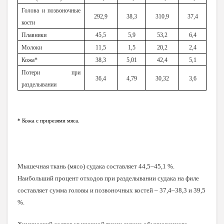
Голова и позвоночные
292,9
38,3
310,9
37,4
кости
Плавники
45,5
5,9
53,2
6,4
Молоки
11,5
1,5
20,2
2,4
Кожа*
38,3
5,01
42,4
5,1
Потери при
36,4
4,79
30,32
3,6
разделывании
* Кожа с прирезями мяса.
Мышечная ткань (мясо) судака составляет 44,5–45,1 %.
Наибольший процент отходов при разделывании судака на филе
составляет сумма головы и позвоночных костей – 37,4–38,3 и 39,5
%.