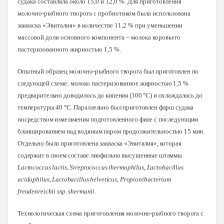
судака составляла около 15,0 и 12,0 %. Для приготовления
молочно-рыбного творога с пробиотиком была использована
закваска «Эвиталия» в количестве 11,2 % при уменьшении
массовой доли основного компонента – молока коровьего
пастеризованного жирностью 1
,5 %.
Опытный образец молочно-рыбного творога был приготовлен по
следующей схеме: молоко пастеризованное жирностью 1,5 %
предварительно доводилось до кипения (100 °С) и охлаждалось до
температуры 40 °С. Параллельно был приготовлен фарш судака
посредством измельчения подготовленного филе с последующим
бланшированием над водяным паром продолжительностью 15 мин.
Отдельно была приготовлена закваска «Эвиталия», которая
содержит в своем составе лиофильно высушенные штаммы
Lactococcus lactis
,
Streptococcus thermоphilus
,
Lactobacillus
acidophilus
,
Lactobacillus helveticus
,
Propionibacterium
freudenreichii ssp. shermanii
.
Технологическая схема приготовления молочно-рыбного творога с