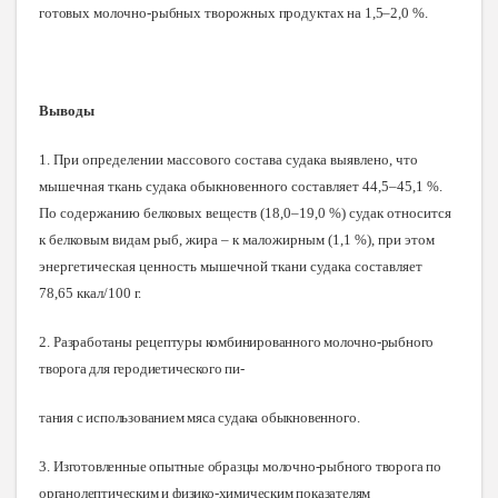
готовых молочно-рыбных творожных продуктах на 1,5–2,0 %
.
Выводы
1. При определении массового состава судака выявлено, что
мышечная ткань судака обыкновенного составляет 44,5–45,1 %.
По содержанию белковых веществ (18,0–19,0 %) судак относится
к белковым видам рыб, жира – к маложирным (1,1 %), при этом
энергетическая ценность мышечной ткани судака составляет
78,65 ккал/100 г.
2.
Разработаны рецептуры комбинированного молочно-рыбного
творога для геродиетического пи-
тания с использованием мяса судака обыкновенног
о.
3.
Изготовленные опытные образцы молочно-рыбного творога по
органолептическим и физико-химическим показателям