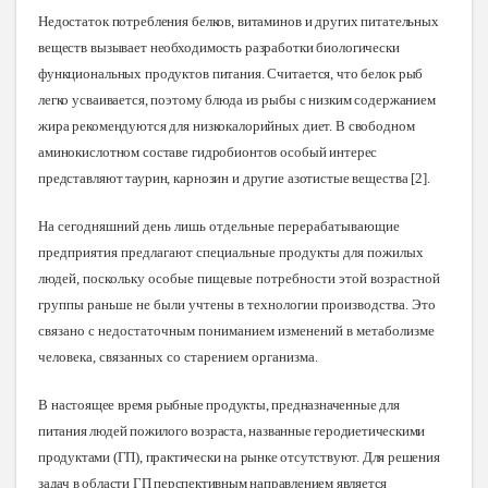
Недостаток потребления белков, витаминов и других питательных
веществ вызывает необходимость разработки биологически
функциональных продуктов питания. Считается, что белок рыб
легко усваивается, поэтому блюда из рыбы с низким содержанием
жира рекомендуются для низкокалорийных диет. В свободном
аминокислотном составе гидробионтов особый интерес
представляют таурин, карнозин и другие азотистые вещества
[
2]
.
На сегодняшний день лишь отдельные перерабатывающие
предприятия предлагают специальные продукты для пожилых
людей, поскольку особые пищевые потребности этой возрастной
группы раньше не были учтены в технологии производства. Это
связано с недостаточным пониманием изменений в метаболизме
человека, связанных со старением организма.
В
настоящее время рыбные продукты, предназначенные для
питания людей пожилого возраста, названные геродиетическими
продуктами (ГП), практически на рынке отсутствуют. Для решения
задач в области ГП перспективным направлением является