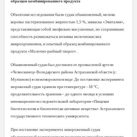
образцов комбинированного продукта
Объектами исследования были судак обыкновенный, молоко
коровье пастеризованное жирностью 1,5 %, закваска «Эвиталия»,
представляющая собой лиофильно высушенные, но сохранившие
способность размножаться штаммы молочнокислых
микроорганизмов, и опытный образец комбинированного
продукта «Молочно-рыбный творог».
Обыкновенный судак был доставлен от промысловой артели
«Челюскинец» Володарского района Астраханской области (с.
Мултаново) в свежемороженом виде. До постановки эксперимента
мороженый судак хранили при температуре –18 °С,
продолжительность хранения – до одного месяца в условиях
инновационно-исследовательской лаборатории «Пищевая
биотехнология и биологически активные вещества» Астраханского
государственного технического университета
.
При постановке эксперимента замороженный судак
обыкновенный размораживали воздушным способом ступенчато.