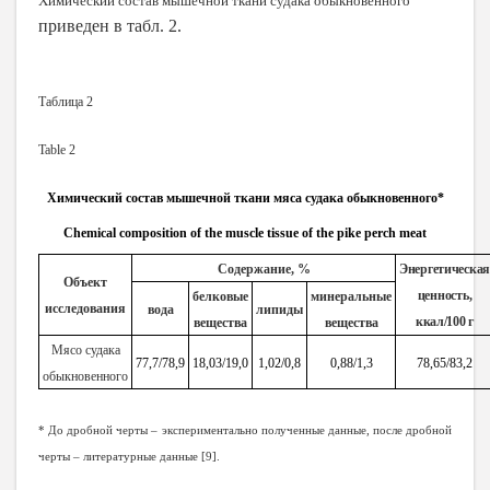
Химический состав мышечной ткани судака обыкновенного
приведен в табл. 2.
Таблица 2
Table 2
Химический состав мышечной ткани мяса судака обыкновенного*
Chemical composition of the muscle tissue of the pike perch meat
Содержание, %
Энергетическа
Объект
ценность,
белковые
минеральные
исследования
вода
липиды
ккал/100 г
вещества
вещества
Мясо судака
77,7/78,9
18,03/19,0
1,02/0,8
0,88/1,3
78,65/83,2
обыкновенного
* До дробной черты – экспериментально полученные данные, после дробной
черты – литературные данные [9].