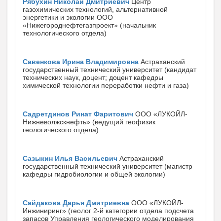
Рябухин Николай Дмитриевич
Центр
газохимических технологий, альтернативной
энергетики и экологии ООО
«Нижегороднефтегазпроект» (начальник
технологического отдела)
Савенкова Ирина Владимировна
Астраханский
государственный технический университет (кандидат
технических наук, доцент; доцент кафедры
химической технологии переработки нефти и газа)
Садретдинов Ринат Фаритович
ООО «ЛУКОЙЛ-
Нижневолжскнефть» (ведущий геофизик
геологического отдела)
Сазыкин Илья Васильевич
Астраханский
государственный технический университет (магистр
кафедры гидробиологии и общей экологии)
Сайдакова Дарья Дмитриевна
ООО «ЛУКОЙЛ-
Инжиниринг» (геолог 2-й категории отдела подсчета
запасов Управления геологического моделирования