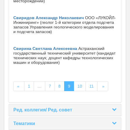
месторождений)
Свиридов Александр Николаевич
ООО «ЛУКОЙЛ-
Инжиниринг» (геолог 1-й категории отдела подсчета
запасов Управления геологического моделирования
и подсчета запасов)
Свирина Светлана Алексеевна
Астраханский
государственный технический университет (кандидат
технических наук; доцент кафедры технологических
машин и оборудования)
«
1
…
7
8
9
10
11
»
Ред. коллегия/ Ред. совет
Тематики