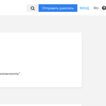
Отправить рукопись
ВХОД
RU
,
езопасность
" ,