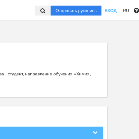
Отправить рукопись
ВХОД
RU
ва , студент, направление обучения «Химия,