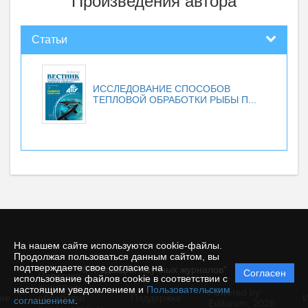
Произведения автора
Статьи
ИССЛЕДОВАНИЕ СПОСОБОВ
ТЕПЛОВОЙ ОБРАБОТКИ РЫБЫ П...
На нашем сайте используются cookie-файлы.
Продолжая пользоваться данным сайтом, вы
подтверждаете свое согласие на
© "Редакция научных журналов"
Согласен
Политика
использование файлов cookie в соответствии с
защиты и
настоящим уведомлением и
Пользовательским
Powered by
ие
обработки
Поддержка
И
соглашением
.
Editorum,
2026