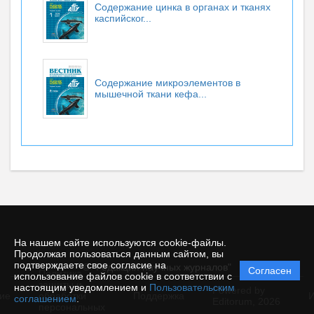
Содержание цинка в органах и тканях
каспийског...
Содержание микроэлементов в
мышечной ткани кефа...
На нашем сайте используются cookie-файлы.
Продолжая пользоваться данным сайтом, вы
подтверждаете свое согласие на
© "Редакция научных журналов"
Согласен
Политика
использование файлов cookie в соответствии с
защиты и
настоящим уведомлением и
Пользовательским
Powered by
ие
обработки
Поддержка
И
соглашением
.
Editorum,
2026
персональных