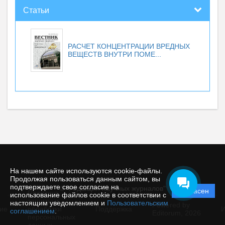
Статьи
РАСЧЕТ КОНЦЕНТРАЦИИ ВРЕДНЫХ
ВЕЩЕСТВ ВНУТРИ ПОМЕ...
На нашем сайте используются cookie-файлы.
Продолжая пользоваться данным сайтом, вы
подтверждаете свое согласие на
© "Редакция научных журналов"
Согласен
Политика
использование файлов cookie в соответствии с
защиты и
настоящим уведомлением и
Пользовательским
Powered by
ие
обработки
Поддержка
И
соглашением
.
Editorum,
2026
персональных