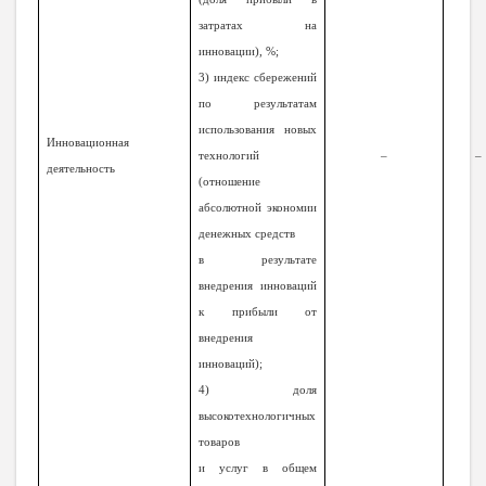
затратах на
инновации), %;
3) индекс сбережений
по результатам
использования новых
Инновационная
технологий
–
–
деятельность
(отношение
абсолютной экономии
денежных средств
в результате
внедрения инноваций
к прибыли от
внедрения
инноваций);
4) доля
высокотехнологичных
товаров
и услуг в общем