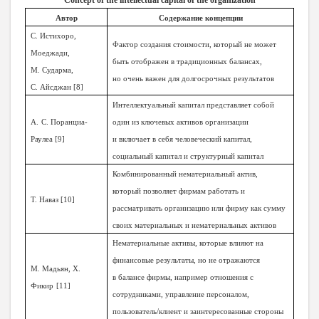
Concept of the intellectual capital of the organization
Автор
Содержание концепции
С. Истихоро,
Фактор создания стоимости, который не может
Моеджади,
быть отображен в традиционных балансах,
М. Сударма,
но очень важен для долгосрочных результатов
С. Айсджан
[
8
]
Интеллектуальный капитал представляет собой
А.
С. Поранциа-
один из ключевых активов организации
Раулеа
[
9
]
и включает в себя человеческий капитал,
социальный капитал и структурный капитал
Комбинированный нематериальный актив,
который позволяет фирмам работать и
Т. Наваз
[
10
]
рассматривать организацию или фирму как сумму
своих материальных и нематериальных активов
Нематериальные активы, которые влияют на
финансовые результаты, но не отражаются
М. Мадьян
,
Х.
в балансе фирмы, например отношения с
Фикир
[
11
]
сотрудниками, управление персоналом,
пользователь/клиент и заинтересованные стороны