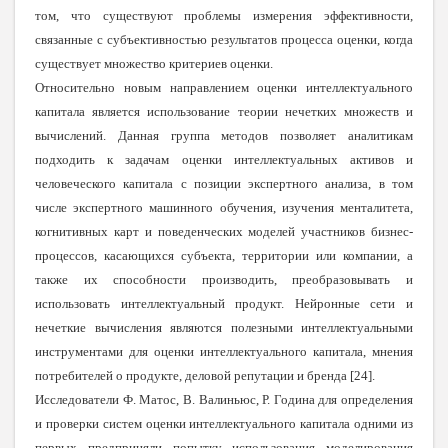
том, что существуют проблемы измерения эффективности,
связанные с субъективностью результатов процесса оценки, когда
существует множество критериев оценки.
Относительно новым направлением оценки интеллектуального
капитала является использование теории нечетких множеств и
вычислений. Данная группа методов позволяет аналитикам
подходить к задачам оценки интеллектуальных активов и
человеческого капитала с позиции экспертного анализа, в том
числе экспертного машинного обучения, изучения менталитета,
когнитивных карт и поведенческих моделей участников бизнес-
процессов, касающихся субъекта, территории или компании, а
также их способности производить, преобразовывать и
использовать интеллектуальный продукт. Нейронные сети и
нечеткие вычисления являются полезными интеллектуальными
инструментами для оценки интеллектуального капитала, мнения
потребителей о продукте, деловой репутации и бренда
[
24
]
.
Исследователи Ф. Матос, В. Валиньюс, Р. Година для определения
и проверки систем оценки интеллектуального капитала одними из
первых предприняли попытку использования моделирования