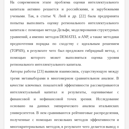
На современном этапе проблема оценки интеллектуального
капитала активно решается и российскими, и зарубежными
учеными. Так, в статье Ч. Люй и др.
[
22
]
была предпринята
попытка выполнить оценку регионального интеллектуального
капитала с помощью метода Дельфи, моделирования структурных
уравнений, а именно методов DEMATEL и ANP, а также методики
предпочтения порядка по сходству с идеальным решением
(TOPSIS), в результате чего был предложен гибридный метод, с
помощью которого может выполняться оценка уровня
регионального интеллектуального капитала.
Авторы работы
[
23
]
выявили взаимосвязь, существующую между
тремя метавыборами в многомерном сравнительном анализе. В
качестве ключевых показателей эффективности рассматриваются
интеллектуальный капитал и результаты, оцениваемые с
финансовой и нефинансовой точек зрения. Исследование
основано на данных эмпирического анализа итальянских
университетов. В нем сравниваются рейтинговые распределения,
полученные с помощью нескольких методов эффективности и
многокритериальных методов, в результате чего делается вывод о