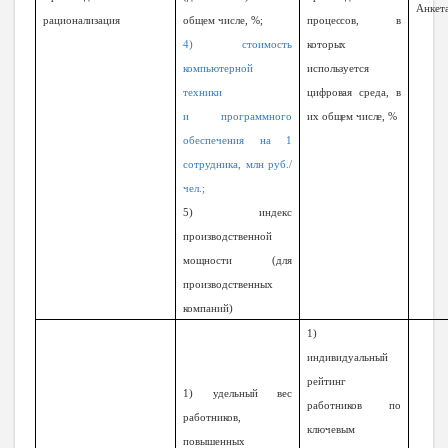
Анкет
рационализация
общем числе, %;
процессов, в
4) стоимость
которых
компьютерной
используется
техники
цифровая среда, в
и программного
их общем числе, %
обеспечения на 1
сотрудника, млн руб./
чел.;
5) индекс
производственной
мощности (для
производственных
компаний)
1)
индивидуальный
рейтинг
1) удельный вес
работников по
работников,
ключевым
повышенных