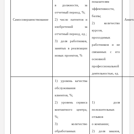
показателям
в должности, за
эффективности,
отчетный период, %;
баллы;
Самосовершенствование
2) число патентов и
Анкет
2) количество
изобретений за
курсов,
отчетный период, ед.;
проходимых
3) доля работников,
работником и не
занятых в реализации
связанных с его
новых проектов, %
основной
профессиональной
деятельностью, ед.
1) уровень качества
обслуживания
клиентов, %;
2) уровень сервиса
1) доля
контактного центра,
положительных
%;
отзывов
3) количество
о компании;
обработанных
2) доля заказов,