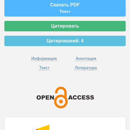
Скачать PDF
Текст
Цитировать
Цитирований:
4
Информация
Аннотация
Текст
Литература