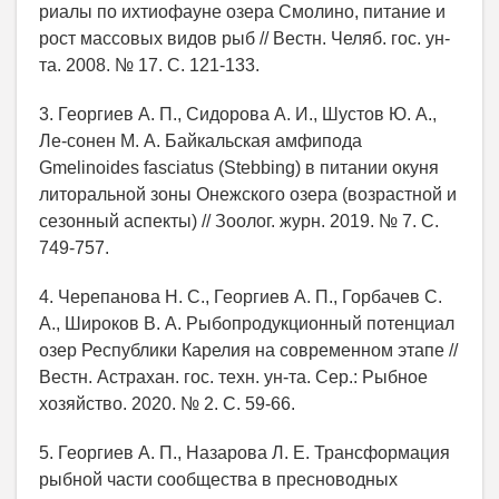
риалы по ихтиофауне озера Смолино, питание и
рост массовых видов рыб // Вестн. Челяб. гос. ун-
та. 2008. № 17. С. 121-133.
3. Георгиев А. П., Сидорова А. И., Шустов Ю. А.,
Ле-сонен М. А. Байкальская амфипода
Gmelinoides fasciatus (Stebbing) в питании окуня
литоральной зоны Онежского озера (возрастной и
сезонный аспекты) // Зоолог. журн. 2019. № 7. С.
749-757.
4. Черепанова Н. С., Георгиев А. П., Горбачев С.
А., Широков В. А. Рыбопродукционный потенциал
озер Республики Карелия на современном этапе //
Вестн. Астрахан. гос. техн. ун-та. Сер.: Рыбное
хозяйство. 2020. № 2. С. 59-66.
5. Георгиев А. П., Назарова Л. Е. Трансформация
рыбной части сообщества в пресноводных