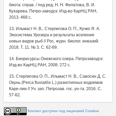
биота: справ. / под ред. Н. Н. Филатова, В. И.
Кухарева. Петро-заводск: Изд-во КарНЦ РАН,
2013. 468 с.
13. Ильмаст Н. В., Стерлигова О. П., Кучко Я. А.
Экосистема Урозера и результаты вселения
новых видов рыб // Рос. журн. биолог. инвазий.
2018. Т. 11. № 3. С. 62-69.
14. Биоресурсы Онежского озера. Петрозаводск:
Изд-во КарНЦ РАН, 2008. 272 с.
15. Стерлигова О. П., Ильмаст Н. В., Савосин Д. С.
Окунь (Perca fluviatilis L.) разнотипных водоемов
Каре-лии // Уч. зап. Петрозав. гос. ун-та. 2016. С.
57-62.
Контент доступен под лицензией Creative