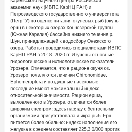
Карельского научного центра Российской
академии наук (ИВПС КарНЦ РАН) и
Петрозаводского государственного университета
(ПетрГУ) по оценке питания окуневых рыб (окунь,
ерш) в некоторых озерах Кончезерской группы
(Южная Карелия) бассейна нижнего течения р.
Шуи, принадлежащей к водосбору Онежского
озера. Работы проводились специалистами ИВПС
КарНЦ РАН в 2018–2020 гг. Изучены основные
гидрологические и ихтиологические показатели
Урозера. Отмечается, что в рационе окуня оз.
Урозеро появляются личинки Chironomidae,
Ephemeroptera и воздушные насекомые,
последние имеют максимальный индекс
относительной значимости. Рацион ерша,
выловленного в Урозере, отличается более
широким спектром: здесь наряду с бентосными
организмами присутствовала и икра рыб. Ерш
питается более обильно: индекс наполнения его
желудка в среднем составляет 225,3 0/000 против