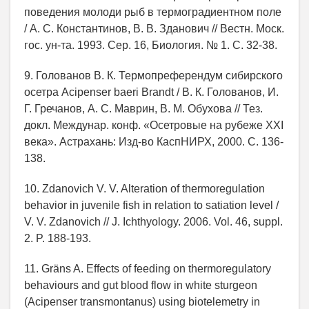
поведения молоди рыб в термоградиентном поле
/ А. С. Константинов, В. В. Зданович // Вестн. Моск.
гос. ун-та. 1993. Сер. 16, Биология. № 1. С. 32-38.
9. Голованов В. К. Термопреферендум сибирского
осетра Acipenser baeri Brandt / В. К. Голованов, И.
Г. Гречанов, А. С. Маврин, В. М. Обухова // Тез.
докл. Междунар. конф. «Осетровые на рубеже XXI
века». Астрахань: Изд-во КаспНИРХ, 2000. С. 136-
138.
10. Zdanovich V. V. Alteration of thermoregulation
behavior in juvenile fish in relation to satiation level /
V. V. Zdanovich // J. Ichthyology. 2006. Vol. 46, suppl.
2. P. 188-193.
11. Gräns A. Effects of feeding on thermoregulatory
behaviours and gut blood flow in white sturgeon
(Acipenser transmontanus) using biotelemetry in