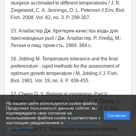
sturgeon acclimated to different temperatures / J. R.
Ziegeweid, C. A. Jennings, D. L. Peterson // Env. Biol.
Fish. 2008. Vol. 82, no. 3. P. 299-307.
15. Алабастер Дж. Критерии качества воды для
пресноводных рыб / Дж. Алабастер, Р. Ллойд. М.:
Легкая и пищ. пром-сть, 1984. 384 с.
16. Jobling M. Temperature tolerance and the final
preferendum - rapid methods for the assessment of
optimum growth temperature / M. Jobling // J. Fish.
Biol. 1981. Vol. 19, no. 4. P. 439-455.
17. Cherry D. S. Biological monitoring. Part V.
Preference and avoidance studies / D. S. Cherry, J.
На нашем сайте используются cookie-файлы.
Продолжая пользоваться данным сайтом, вы
Jr. Cairns // Water Res. 1982. Vol. 16, no. 3. P. 263-
подтверждаете свое согласие на
Согласен
301.
использование файлов cookie в соответствии с
настоящим уведомлением и
Пользовательским
соглашением
.
18. Beitinger T. L. Temperature tolerances of North