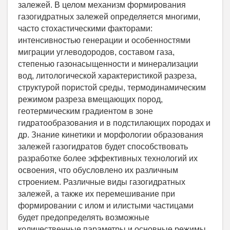
залежей. В целом механизм формирования
газогидратных залежей определяется многими,
часто стохастическими факторами:
интенсивностью генерации и особенностями
миграции углеводородов, составом газа,
степенью газонасыщенности и минерализации
вод, литологической характеристикой разреза,
структурой пористой среды, термодинамическим
режимом разреза вмещающих пород,
геотермическим градиентом в зоне
гидратообразования и в подстилающих породах и
др. Знание кинетики и морфологии образования
залежей газогидратов будет способствовать
разработке более эффективных технологий их
освоения, что обусловлено их различным
строением. Различные виды газогидратных
залежей, а также их перемешивание при
формировании с илом и илистыми частицами
будет предопределять возможные
количественные параметры и основные режимы