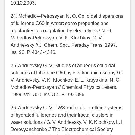
10.10.2003.
24. Mchedlov-Petrossyan N. O. Colloidal dispersions
of fullerene С60 in water: some properties and
regularities of coagulation by electrolytes / N. O.
Mchedlov-Petrossyan, V. K. Klochkov, G. V.
Andrievsky // J. Chem. Soc., Faraday Trans. 1997.
Iss. 93. P. 4343-4346.
25. Andrievsky G. V. Studies of aqueous colloidal
solutions of fullerene С60 by electron microscopy / G.
V. Andrievsky, V. K. Klochkov, E. L. Karyakina, N. O.
Mchedlov-Petrossyan // Chemical Physics Letters.
1999. Vol. 300, iss. 3-4. P. 392-396.
26. Andrievsky G. V. FWS-molecular-colloid systems
of hydrated fullerenes and their fractal clusters in
water solutions / G. V. Andrievsky, V. К. Klochkov, L. I.
Derevyanchenko // The Electrochemical Society