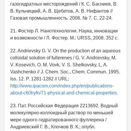
газогидратных месторождений / К. С. Басниев, В.
В. Кульчицкий, А. В. Щебетов, А. В. Нифантов //
Газовая промышленность. 2006. № 7. С. 22-24.
21. Фостер Л. Нанотехнологии. Наука, инновации
и возможности / Л. Фостер. М.: URSS, 2008. 352 c.
22. Andrievsky G. V. On the production of an aqueous
colloidal solution of fullerenes / G. V. Andrievsky, M.
V. Kosevich, O. M. Vovk, V. S. Shelkovsky, L. A.
Vashchenko // J. Chem. Soc., Chem. Commun. 1995.
Iss. 12. P. 1281-1282 // URL:
http://www.ipacom.com/index.php/en/publications-
about-c60hyfn/71-physical-and-chemical-properties.
23. Пат. Российская Федерация 2213692. Водный
молекулярно-коллоидный раствор по меньшей
мере одного гидратированного фуллерена /
Андриевский Г. В., Клочков В. К.; опубл.