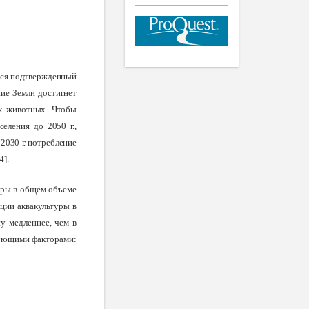
ется подтвержденный
ие Земли достигнет
ых животных. Чтобы
еления до 2050 г.,
 2030 г. потребление
 4
].
уры в общем объеме
ции аквакультуры в
ну медленнее, чем в
едующими факторами: