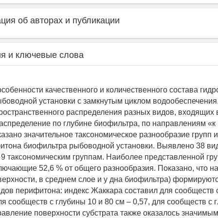
ия об авторах и публикации
я и ключевые слова
собенности качественного и количественного состава гид
боводной установки с замкнутым циклом водообеспечения
ространственного распределения разных видов, входящих 
аспределение по глубине биофильтра, по направлениям «к
оказано значительное таксономическое разнообразие групп и
итона биофильтра рыбоводной установки. Выявлено 38 ви
 9 таксономическим группам. Наиболее представленной гр
лючающие 52,6 % от общего разнообразия. Показано, что н
оверхности, в среднем слое и у дна биофильтра) формируют
дов перифитона: индекс Жаккара составил для сообществ с
для сообществ с глубины 10 и 80 см – 0,57, для сообществ с 
правление поверхности субстрата также оказалось значимы