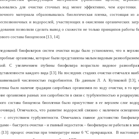
ользовались для очистки сточных вод менее эффективно, чем аэротенки.
зочного материала образовывалась биологическая пленка, состоящая из 
еспозвоночных и водорослей, участвующих в окислении органических заг
дования позволили сделать вывод о схожести не только принципов работы б
ового состава биоценозов [13, 14].
следований биофильтров систем очистки воды было установлено, что в верхни
пробные организмы, которые были представлены малым видовым разнообразием,
ой. С увеличением глубины биофильтра возрастало видовое разнообра
дставленности каждого вида [13]. На последних стадиях очистки отмечался наи
наименьшей численностью гидробионтов. По данным Л. А. Кутиковой [13],
тенка было наличие градации сапробных организмов по ходу очистки, в то вре
ие организмов разных зон сапробности в связи с турбулентностью и рециркуля
вого состава биоценоза биопленки было присутствие в ее верхнем слое водо
очницы). Отмечалось, что развитие водорослей связано с наличием освещенн
 – с отсутствием турбулентности. Отмечались главное достоинство биофильт
ами – быстрота очистки – и главный недостаток – биофильтры не работали в зим
[13]: процесс очистки при температуре ниже 6 °С прекращался
.
В настоящее