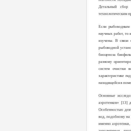
Детальный сбор 
технологическим п
Если
рыбоводным 
научных работ, то
изучены. В связи
рыбоводной устано
биоценоза биофиль
разному ориентиро
систем очистки в
характеристике ги
находящейся в пом
Основные исследо
аэротенков» [13]
Особенностью деят
вод, подобному на 
именно аэротенки,
заполненные кру