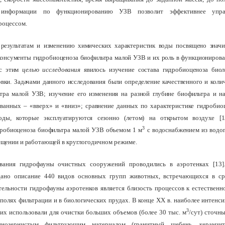
информации по функционированию УЗВ позволит эффективнее упра
роцессом.
результатам и изменению химических характеристик воды посвящено значи
 консументы гидробиоценоза биофильтра малой УЗВ и их роль в функционирова
 с этим
целью исследования
явилось изучение состава гидробиоценоза биол
вки. Задачами данного исследования были определение качественного и колич
тра малой УЗВ; изучение его изменения на разной глубине биофильтра и на
ванных – «вверх» и «вниз»; сравнение данных по характеристике гидробио
оды, которые эксплуатируются сезонно (летом) на открытом воздухе [
3
дробиоценоза биофильтра малой УЗВ объемом 1 м
с водоснабжением из водо
ещении и работающей
в круглогодичном режиме.
вания гидрофауны очистных сооружений проводились в аэротенках [13]
 дано описание 440 видов основных групп животных, встречающихся в сре
ельности гидрофауны аэротенков является близость процессов к естестве
полях фильтрации и в биологических прудах. В конце ХХ в. наиболее интенс
3
 их использовали для очистки больших объемов (более 30 тыс. м
/сут) сточн
пнозернистым фильтрующим материалом (гранитный щебень, керамзит,