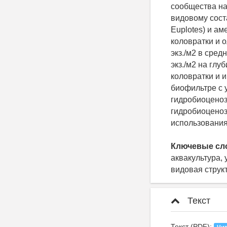
сообщества на
видовому сост
Euplotes) и ам
коловратки и 
экз./м2 в сред
экз./м2 на гл
коловратки и 
биофильтре с 
гидробиоценоз
гидробиоценоз
использования
Ключевые сл
аквакультура, 
видовая струк
Текст
Текст (PDF):