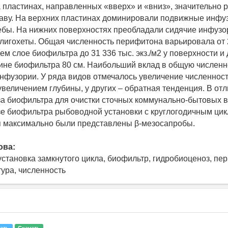
 пластинах, направленных «вверх» и «вниз», значительно 
аву. На верхних пластинах доминировали подвижные инфуз
ебы. На нижних поверхностях преобладали сидячие инфузории
олигохеты. Общая численность перифитона варьировала от 
нем слое биофильтра до 31 336 тыс. экз./м2 у поверхности и 
убине биофильтра 80 см. Наибольший вклад в общую численн
инфузории. У ряда видов отмечалось увеличение численност
увеличением глубины, у других – обратная тенденция. В отл
а биофильтра для очистки сточных коммунально-бытовых в
е биофильтра рыбоводной установки с круглогодичным ци
 максимально были представлены β-мезосапробы.
ова:
установка замкнутого цикла, биофильтр, гидробиоценоз, пе
тура, численность