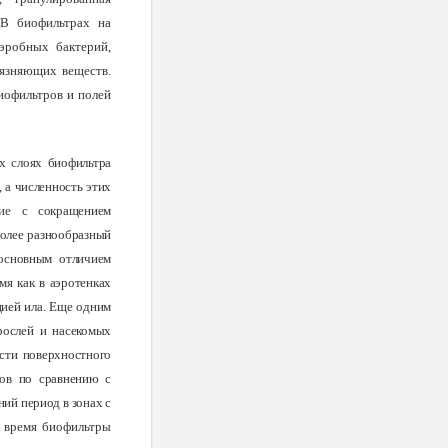
 В биофильтрах на
аэробных бактерий,
рязняющих веществ.
иофильтров и полей
х слоях биофильтра
 а численность этих
зие с сокращением
более разнообразный
 основным отличием
мя как в аэротенках
цией ила. Еще одним
рослей и насекомых
ости поверхностного
ров по сравнению с
ний период в зонах с
 время биофильтры