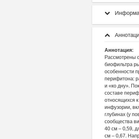
Информац
Аннотаци
Аннотация:
Рассмотрены о
биофильтра ры
особенности п
перифитона: р
и «ко дну». П
составе периф
относящихся к
инфузории, вк
глубинах (у п
сообщества ви
40 см – 0,59, 
см – 0,67. На