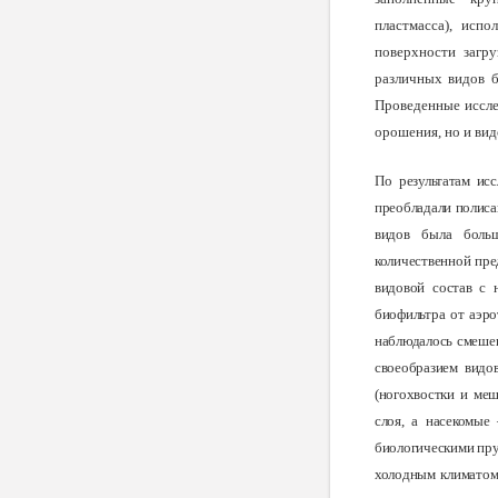
пластмасса), исп
поверхности загру
различных видов б
Проведенные иссле
орошения, но и вид
По
результатам ис
преобладали полиса
видов была больш
количественной пре
видовой состав с 
биофильтра от аэро
наблюдалось смешен
своеобразием видо
(ногохвостки и меш
слоя, а насекомые
биологическими пруд
холодным климатом 