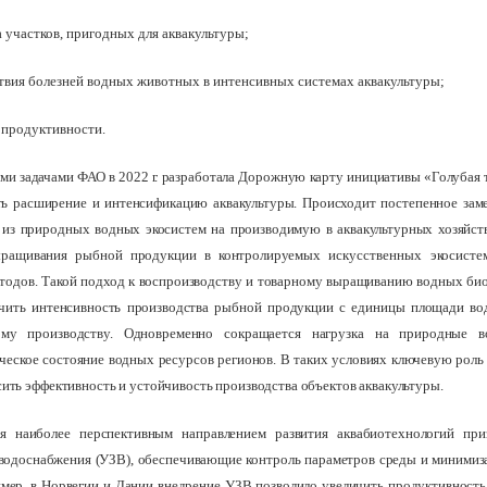
 участков, пригодных для аквакультуры;
ствия болезней водных животных в интенсивных системах аквакультуры;
 продуктивности.
ыми задачами ФАО в 2022 г. разработала Дорожную карту инициативы «Голубая 
ть расширение и интенсификацию аквакультуры. Происходит постепенное за
из природных водных экосистем на производимую в аквакультурных хозяйств
выращивания рыбной продукции в контролируемых
искусственных
экосисте
тодов. Такой подход к воспроизводству и товарному выращиванию водных био
чить интенсивность производства рыбной продукции с единицы площади во
ому производству. Одновременно сокращается нагрузка на природные в
ческое состояние водных ресурсов регионов. В таких условиях ключевую роль
ть эффективность и устойчивость производства объектов аквакультур
ы.
я наиболее перспективным направлением развития аквабиотехнологий при
водоснабжения (УЗВ), обеспечивающие контроль параметров среды и минимиз
ример, в Норвегии и Дании внедрение УЗВ позволило увеличить продуктивност