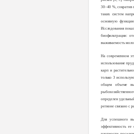
30–40 %, сократив 
таких систем напр
основную функцию
Исследования показ
биофильтрации: от
выживаемость молод
На
современном эт
использование пруд
карп и растительн
только 3 использу
общем объеме вы
рыбохозяйственного
определен удельный
регионе связано с 
Для успешного вы
эффективность ее 
плотности посадки