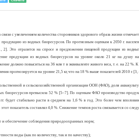
ать
Скачать
. в связи с увеличением количества сторонников здорового образа жизни отмеча
 продукцию из водных биоресурсов. По прогнозным оценкам к 2050 г. населен
[1, 2]. Это отразится на спросе и предложении пищевой продукции из водн
ение продукции из водных биоресурсов на уровне около 21 кг на душу нас
ние должно повыситься на 36 млн т в эквиваленте живого веса, т. е. на 22 %. К
ния прогнозируется на уровне 21,5 кг, что на 18 % выше показателей 2010 г. [3,
льственной и сельскохозяйственной организации ООН (ФАО), доля аквакульт
ых биоресурсов превысила 52 % [5–7]. По оценкам ФАО производство продук
г. будет стабильно расти в среднем на 1,6 % в год. Это более чем вполови
да этот показатель составлял 4,0 %. Снижение темпов роста связывается со сл
е и обеспечение соблюдения природоохранных норм;
пности воды (как по количеству, так и по качеству);