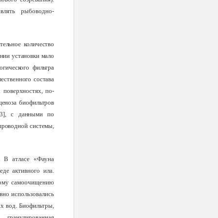
влять рыбоводно-
тельное количество
нии установки мало
огического фильтра
ественного состава
 поверхностях, по-
ценоза биофильтров
13], с данными по
проводной системы,
. В атласе «Фауна
де активного ила.
нному самоочищению
ивно использовались
ых вод. Биофильтры,
 гранулированная