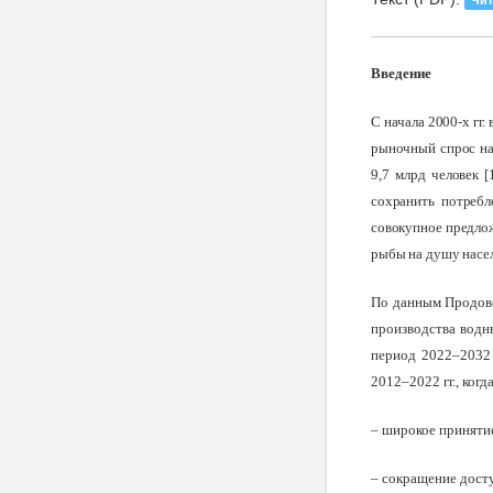
Чит
Введение
С
начала 2000-х гг
рыночный спрос на
9,7 млрд человек 
сохранить потребл
совокупное предложе
рыбы на душу населе
По данным Продово
производства водн
период 2022–2032 г
2012–2022 гг., ког
– широкое приняти
– сокращение досту