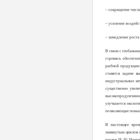
– сокращение числа
– усиление воздей
– замедление роста
В
связи с глобальн
стремясь обеспечи
рыбной продукции 
ставятся задачи 
индустриальных ме
существенно увели
высокопродуктивн
улучшается экологи
позволяющие повыси
В
настоящее врем
замкнутым циклом 
рисков [8, 9]. Нап