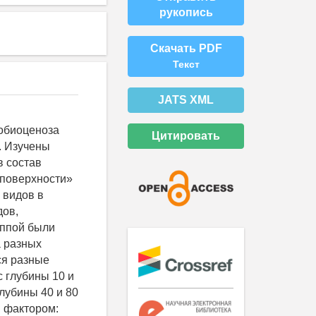
рукопись
Скачать PDF
Текст
JATS XML
робиоценоза
Цитировать
. Изучены
в состав
 поверхности»
 видов в
дов,
уппой были
а разных
ся разные
 глубины 10 и
глубины 40 и 80
м фактором: