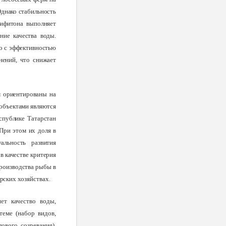
Однако стабильность
рифитона выполняет
ие качества воды.
но с эффективностью
нений, что снижает
м ориентированы на
 объектами являются
спублике Татарстан
При этом их доля в
льность развития
в качестве критерия
производства рыбы в
ерских
хозяйствах.
ет качество воды,
теме (набор видов,
ового созревания).