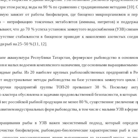
при этом расход воды на 90 % по сравнению с традиционными методами [10]. 
ямую зависит от работы биофильтров, где биоценоз микроорганизмов и пе
 – нитрификацию токсичных метаболитов (аммиака, нитритов) и поддержан
ывают, что до 70 % успеха установок замкнутого водоснабжения (УЗВ) связа
сутствие стабильности в биоценозе приводит к накоплению азотистых соеди
и рыб на 25–50 % [11, 1
2].
апе аквакультура Республики Татарстан, фермерское рыбоводство в основно
ов и малых водоемов комплексного назначения, где основными выращиваемыми
оядные рыбы. Из 20 наиболее крупных рыбохозяйственных предприятий в Ре
ют индустриальные методы рыбоводства на базе установок замкнутого цикла. 
ручки предприятий группы ТОП-20 превышает 38 %. Поскольку актуа
 кластера обусловлена и задачами продовольственной безопасности, в которых 
 вес российской рыбной продукции не менее 80 %, существенное увеличение 
развитием индустриальных форм рыбоводства, в том числе с малыми УЗВ в ферм
ращивания рыбы в УЗВ важен экосистемный подход, который определя
очистки биофильтром, рыбоводно-биологические характеристики рыб в сис
, скорости массонакопления, время выращивания до заданной массы, до пол