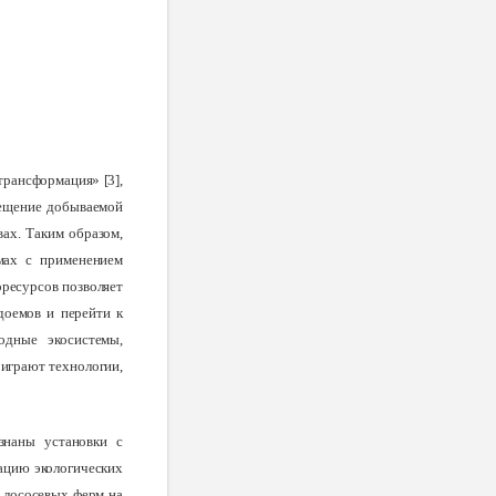
трансформация» [3],
мещение добываемой
ах. Таким образом,
мах с применением
ресурсов позволяет
доемов и перейти к
одные экосистемы,
 играют технологии,
знаны установки с
ацию экологических
ь лососевых ферм на