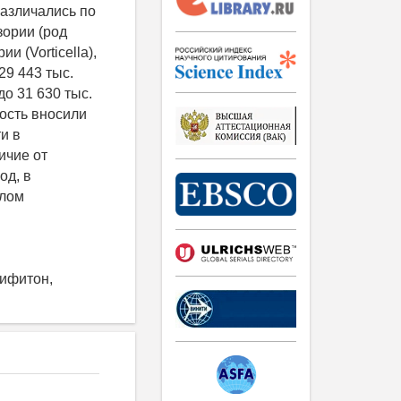
различались по
ории (род
 (Vorticella),
29 443 тыс.
до 31 630 тыс.
ость вносили
и в
ичие от
од, в
клом
рифитон,