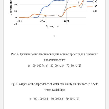
в
Рис. 4. Графики зависимости обводненности от времени для скважин с
обводненностью:
а
– 90–100 %;
б
– 80–90 %;
в
– 70–80 % [2]
Fig. 4. Graphs of the dependence of water availability on time for wells with
water availability:
a
– 90-100%;
б
– 80-90%;
в
– 70-80% [2]