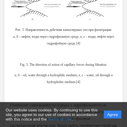
Рис. 5. Направленность действия капиллярных сил при фильтрации:
а
,
б
– нефти, воды через гидрофильную среду;
в
,
г
– воды, нефти через
гидрофобную среду [4]
Fig. 5. The direction of action of capillary forces during filtration:
a
,
б
– oil, water through a hydrophilic medium;
в
,
г
– water, oil through a
hydrophobic medium [4]
Изменение смачиваемости породы с
гидрофильности на
Our website uses cookies. By continuing to use this
гидрофобность влечет за собой не только смену вектора
site, you agree to our use of cookies in accordance
Agree
капиллярных сил, но и модифицирует фазовое
with this notice and the
Terms of Use
.
распределение внутри пор. Когда нефть приобретает свойства