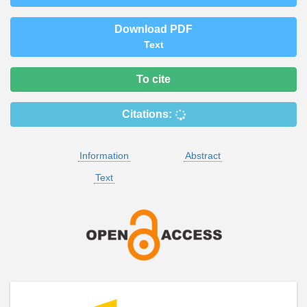
Download PDF
Text
To cite
Citations:
Information
Abstract
Text