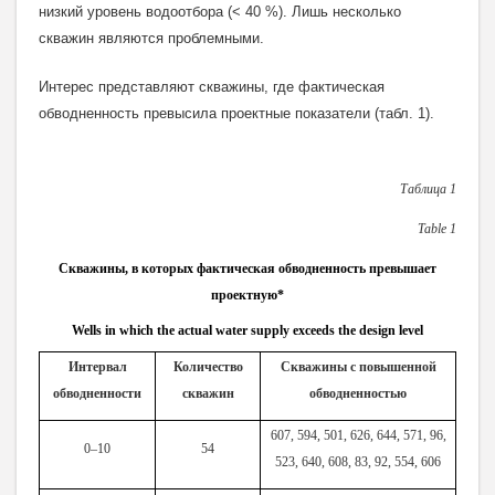
низкий уровень водоотбора (< 40 %). Лишь несколько
скважин являются проблемными.
Интерес представляют скважины, где фактическая
обводненность превысила проектные показатели
(табл. 1).
Таблица 1
Table
1
Скважины, в которых фактическая обводненность превышает
проектную*
Wells in which the actual water supply exceeds the design level
Интервал
Количество
Скважины с повышенной
обводненности
скважин
обводненностью
607, 594, 501, 626, 644, 571, 96,
0–10
54
523, 640, 608, 83, 92, 554, 606