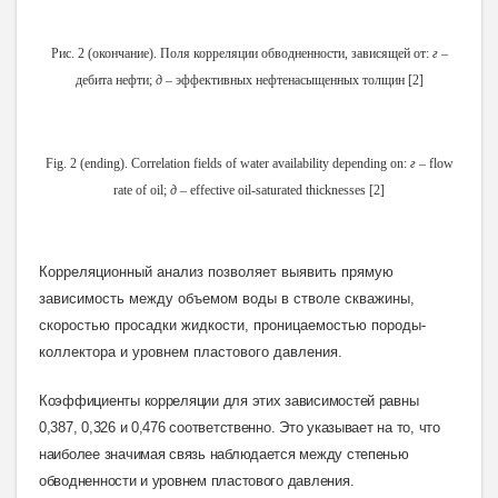
Рис. 2 (окончание). Поля корреляции обводненности, зависящей от:
г
–
дебита нефти;
д
– эффективных нефтенасыщенных толщин [2]
Fig. 2 (ending). Correlation fields of water availability depending on:
г
– flow
rate of oil;
д
– effective oil-saturated thicknesses [2]
Корреляционный анализ позволяет выявить прямую
зависимость между объемом воды в стволе скважины,
скоростью просадки жидкости, проницаемостью породы-
коллектора и уровнем пластового давления.
Коэффициенты корреляции для этих зависимостей равны
0,387, 0,326 и 0,476 соответственно. Это указывает на то, что
наиболее значимая связь наблюдается между степенью
обводненности и уровнем пластового давления
.