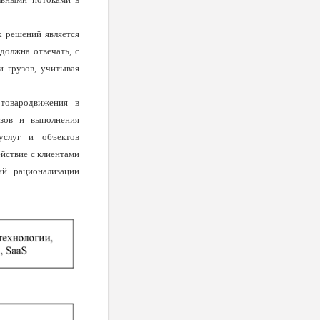
х решений является
должна отвечать, с
и грузов, учитывая
товародвижения в
зов и выполнения
услуг и объектов
йствие с клиентами
ий рационализации