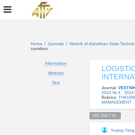
Home
Journals
Vestnik of Astrakhan State Technic
/
/
corridors
Information
LOGISTI
Abstract
INTERNA
Text
Journal:
VESTNI
2024 № 4 , 2024
Rubrics:
THEORE
MANAGEMENT
UDC 658.7.01  
Yuqing Yan