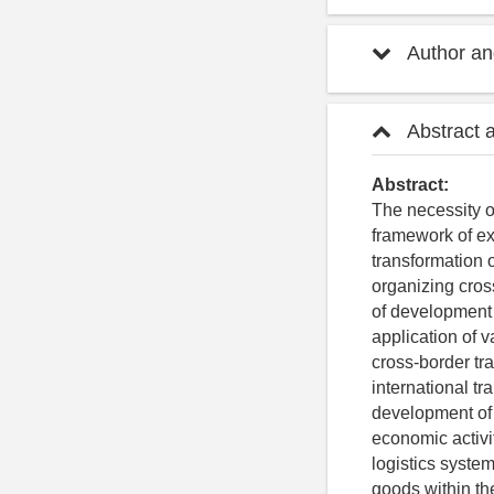
Author and
Abstract 
Abstract:
The necessity o
framework of exi
transformation 
organizing cros
of development o
application of 
cross-border tra
international tr
development of t
economic activi
logistics system
goods within th