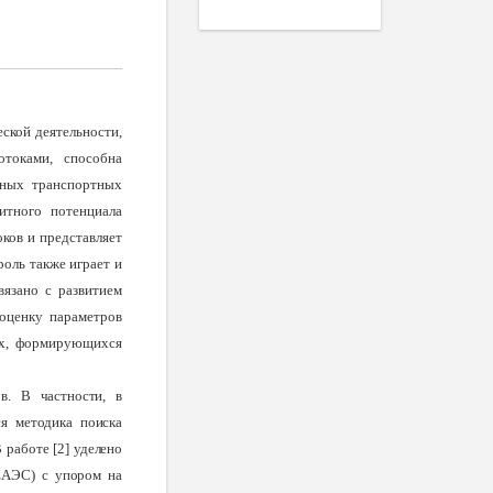
еской деятельности,
токами, способна
дных транспортных
итного потенциала
ков и представляет
оль также играет и
язано с развитием
 оценку параметров
ых, формирующихся
в. В частности, в
ся методика поиска
 работе [2] уделено
ЕАЭС) с упором на