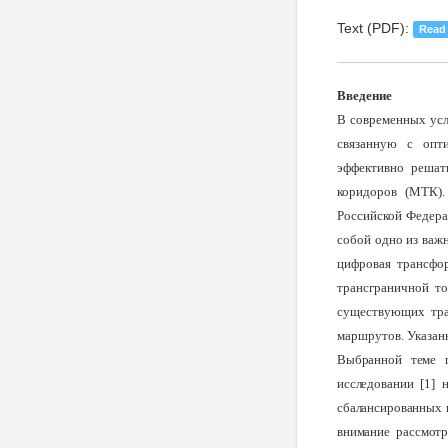
Text (PDF):
Read
Введение
В современных усло
связанную с опт
эффективно решат
коридоров (МТК).
Российской Федера
собой одно из важ
цифровая трансфо
трансграничной то
существующих тра
маршрутов. Указан
Выбранной теме п
исследовании [1] 
сбалансированных п
внимание рассмот