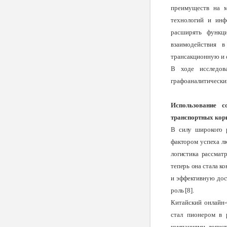
преимуществ на м
технологий и инф
расширять функци
взаимодействия 
трансакционную и 
В ходе исследов
графоаналитически
Использование с
транспортных кор
В силу широкого 
фактором успеха лю
логистика рассмат
теперь она стала 
и эффективную дос
роль [8].
Китайский онлайн-
стал пионером в 
компаниями логис