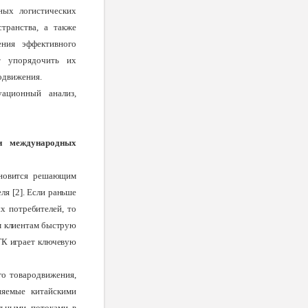
ных логистических
транства, а также
ения эффективного
т упорядочить их
одвижения.
уационный анализ,
 и международных
ановится решающим
ля [2]. Если раньше
х потребителей, то
м клиентам быструю
ТК играет ключевую
го товародвижения,
няемые китайскими
льными потоками в