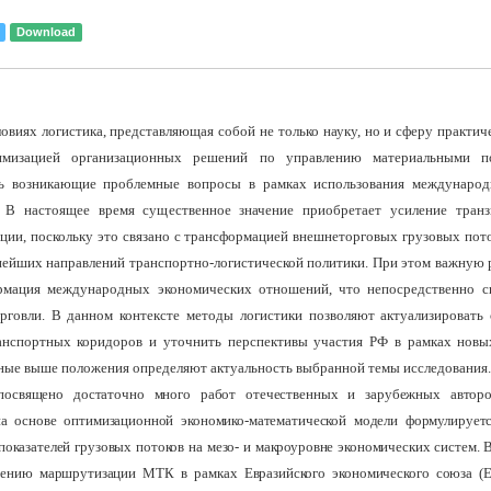
Download
виях логистика, представляющая собой не только науку, но и сферу практич
имизацией организационных решений по управлению материальными по
ь возникающие проблемные вопросы в рамках использования междунаро
 В настоящее время существенное значение приобретает усиление транз
ции, поскольку это связано с трансформацией внешнеторговых грузовых пото
нейших направлений транспортно-логистической политики. При этом важную р
рмация международных экономических отношений, что непосредственно св
рговли. В данном контексте методы логистики позволяют актуализировать
нспортных коридоров и уточнить перспективы участия РФ в рамках нов
ные выше положения определяют актуальность выбранной темы исследования.
освящено достаточно много работ отечественных и зарубежных авторо
на основе оптимизационной экономико-математической модели формулирует
оказателей грузовых потоков на мезо- и макроуровне экономических систем. В
рению маршрутизации МТК в рамках Евразийского экономического союза (