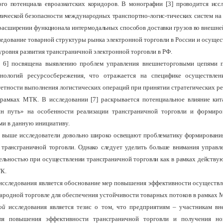
ого потенциала евроазиатских коридоров. В монографии [3] проводится исс
мической безопасности международных транспортно-логис-тических систем на 
 расширении функционала интермодальных способов доставки грузов во внешней
ледование товарной структуры рынка электронной торговли в России и осущес
уровня развития трансграничной электронной торговли в РФ.
5, 6] посвящена выявлению проблем управления внешнеторговыми цепями п
хнологий ресурсосбережения, что отражается на специфике осуществлен
тетности выполнения логистических операций при принятии стратегических р
рамках МТК. В исследовании [7] раскрывается потенциальное влияние ки
н путь» на особенности реализации трансграничной торговли и форми
ми в данную инициативу.
е выше исследователи
довольно широко освещают проблематику формировани
я трансграничной торговли. Однако следует уделить больше внимания управ
ельностью при осуществлении трансграничной торговли как в рамках действу
К.
исследования является обоснование мер повышения эффективности осуществл
ародной торговле для обеспечения устойчивости товарных потоков в рамках 
ой
исследования является тезис о том, что предприятиям – участникам в
ля повышения эффективности трансграничной торговли и получения н