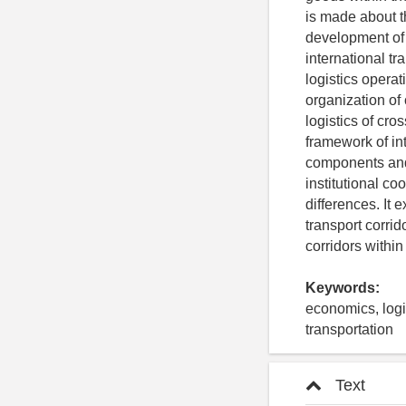
is made about t
development of t
international tr
logistics opera
organization of
logistics of cro
framework of in
components and i
institutional co
differences. It 
transport corrid
corridors within
Keywords:
economics, logis
transportation
Text