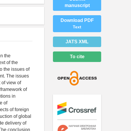
manuscript
Download PDF
Text
JATS XML
n the
To cite
xt of the
o the issues of
nt. The issues
 of view of
 framework of
tions in
e of
ects of foreign
uction of global
de delivery of
 The conclusion