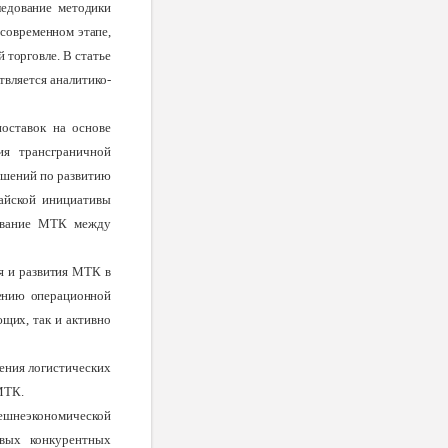
ледование методики
современном этапе,
 торговле.
В статье
твляется аналитико-
оставок на основе
ия трансграничной
ешений по развитию
тайской инициативы
рование МТК между
я и развития МТК в
лению операционной
ющих, так
и активно
ения логистических
МТК.
нешнеэкономической
овых конкурентных