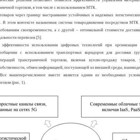
ничной торговли, в том числе с использованием МТК.
оваров через границу выстраивание устойчивых и надежных логистически
. В этом контексте налаженная система товародвижения посредством МТК 
ебованиям своевременности, а с другой – оптимальной стоимости доставк
льности перевозок [5].
 эффективности использования цифровых технологий при организации 
ообщении с использованием транспортных коридоров для доставки гру
пераций трансграничной торговли, включая куплю-продажу товаров, 
собственности, обмен информацией, поступающей из внешней среды, взаимоде
 Все вышеперечисленное вместе является одним из необходимых услов
говли (рис. 1).