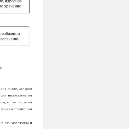
ах
ание новых центров
ссии направлена на
оса, в том числе на
 грузоотправителей
но взаимосвязаны и