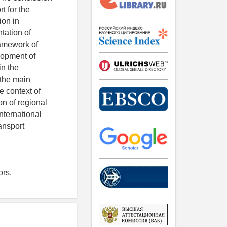
t for the
ion in
tation of
ramework of
lopment of
in the
 the main
e context of
ion of regional
nternational
ransport
ors,