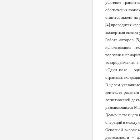
усиление транзитн
обеспечения эконо
ставится акцент на
[4] проводится исс
экспертная оценка 
Работа авторов [
использования те
торговли и приори
товародвижения в 
«Один пояс – оди
странами, входящи
В целом указанны
контексте развити
логистической деят
развивающихся МТ
Целью
настоящего 
операций в междун
Основной
гипотез
деятельности – д