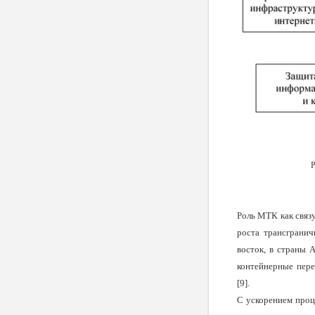
Р
Роль МТК как связ
роста трансгранич
восток, в страны А
контейнерные пере
[9].
С ускорением проц