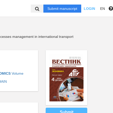
Submit manuscript
LOGIN
EN
ocesses management in international transport
NOMICS
Volume
HAIN
Submit