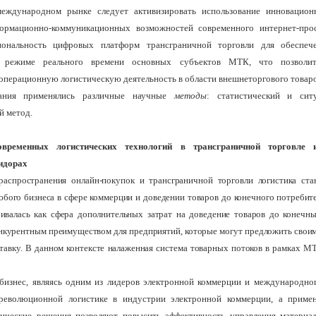
еждународном рынке следует активизировать использование инновацион
ормационно-коммуникационных возможностей современного интернет-прос
ональность цифровых платформ трансграничной торговли для обеспеч
в режиме реального времени основных субъектов МТК, что позволи
операционную логистическую деятельность в области внешнеторгового товар
ания применялись различные научные
методы
: статистический и сит
й метод.
овременных логистических технологий в трансграничной торговле
идорах
распространения онлайн-покупок и трансграничной торговли логистика ст
бого бизнеса в сфере коммерции и доведении товаров до конечного потребите
ривалась как сфера дополнительных затрат на доведение товаров до конечны
конкурентным преимуществом для предприятий, которые могут предложить свои
тавку. В данном контексте налаженная система товарных потоков в рамках М
бизнес, являясь одним из лидеров электронной коммерции и международно
революционной логистике в индустрии электронной коммерции, а приме
тические решения позволяют повысить эффективность управления материа