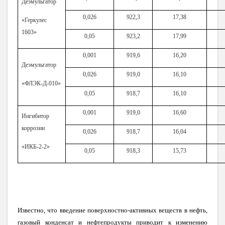
Деэмульгатор
0,026
922,3
17,38
«Геркулес
1603»
0,05
923,2
17,99
0,001
919,6
16,20
Деэмульгатор
0,026
919,0
16,10
«ФЛЭК-Д-010»
0,05
918,7
16,10
0,001
919,0
16,60
Ингибитор
коррозии
0,026
918,7
16,04
«ИКБ-2-2»
0,05
918,3
15,73
Известно, что введение поверхностно-активных веществ в нефть,
газовый конденсат и нефтепродукты приводит к изменению