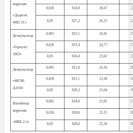
коррозии
0,026
924,9
26,07
2
«Додиген
0,05
927,2
26,25
2
4482-1С»
0,001
923,1
24,41
2
Деэмульгатор
0,026
923,4
24,77
2
«Геркулес
1603»
0,05
924,4
25,02
2
0,001
921,8
24,16
2
Деэмульгатор
0,026
921,1
23,38
1
«ФЛЭК-
Д-010»
0,05
920,3
23,04
1
0,001
918,0
23,91
2
Ингибитор
коррозии
0,026
920,0
23,15
2
«ИКБ-2-2»
0,05
920,0
22,30
2