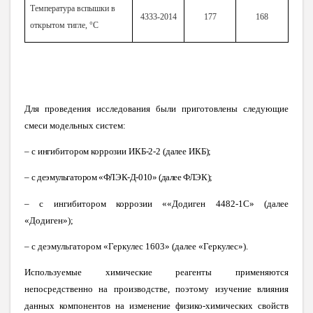
Температура вспышки в
4333-2014
177
168
открытом тигле, °С
Для проведения исследования были приготовлены следующие
смеси модельных систем:
–
с ингибитором коррозии ИКБ-2-2 (далее ИКБ);
–
с деэмульгатором «ФЛЭК-Д-010» (далее ФЛЭК);
– с ингибитором коррозии ««Додиген 4482-1С» (далее
«Додиген»);
– с деэмульгатором «Геркулес 1603» (далее «Геркулес»).
Используемые химические реагенты применяются
непосредственно на производстве, поэтому изучение влияния
данных компонентов на изменение физико-химических свойств