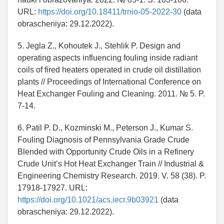
URL:
https://doi.org/10.18411/trnio-05-2022-30
(data
obrascheniya: 29.12.2022).
5. Jegla Z., Kohoutek J., Stehlik P. Design and
operating aspects influencing fouling inside radiant
coils of fired heaters operated in crude oil distillation
plants // Proceedings of International Conference on
Heat Exchanger Fouling and Cleaning. 2011. № 5. P.
7-14.
6. Patil P. D., Kozminski M., Peterson J., Kumar S.
Fouling Diagnosis of Pennsylvania Grade Crude
Blended with Opportunity Crude Oils in a Refinery
Crude Unit’s Hot Heat Exchanger Train // Industrial &
Engineering Chemistry Research. 2019. V. 58 (38). P.
17918-17927. URL:
https://doi.org/10.1021/acs.iecr.9b03921
(data
obrascheniya: 29.12.2022).