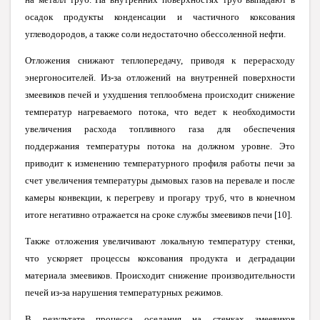
осадок продукты конденсации и частичного коксования
углеводородов, а также соли недостаточно обессоленной нефти.
Отложения снижают теплопередачу, приводя к перерасходу
энергоносителей. Из-за отложений на внутренней поверхности
змеевиков печей и ухудшения теплообмена происходит снижение
температур нагреваемого потока, что ведет к необходимости
увеличения расхода топливного газа для обеспечения
поддержания температуры потока на должном уровне. Это
приводит к изменению температурного профиля работы печи за
счет увеличения температуры дымовых газов на перевале и после
камеры конвекции, к перегреву и прогару труб, что в конечном
итоге негативно отражается на сроке службы змеевиков печи [10].
Также отложения увеличивают локальную температуру стенки,
что ускоряет процессы коксования продукта и деградации
материала змеевиков. Происходит снижение производительности
печей из-за нарушения температурных режимов.
В результате процесса оседания на стенках змеевиков