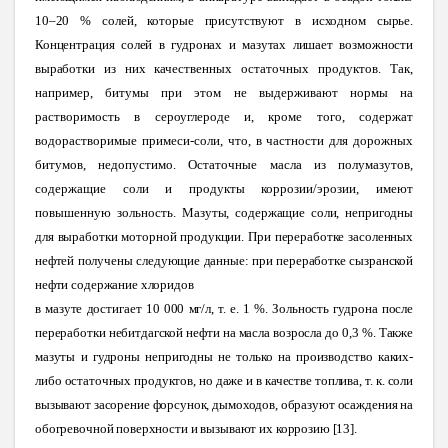
10–20 % солей, которые присутствуют в исходном сырье.
Концентрация солей в гудронах и мазутах лишает возможности
выработки
из них качественных остаточных продуктов. Так,
например, битумы при этом не выдерживают нормы на
растворимость в сероуглероде и, кроме того, содержат
водорастворимые примеси-соли, что, в частности для дорожных
битумов, недопустимо. Остаточные масла из полумазутов,
содержащие соли и продукты коррозии/эрозии, имеют
повышенную зольность.
Мазуты, содержащие соли, непригодны
для выработки моторной продукции. При переработке засоленных
нефтей получены следующие данные: при переработке сызранской
нефти содержание хлоридов
в мазуте достигает 10 000 мг/л, т. е. 1 %. Зольность гудрона после
переработки небитдагской нефти на масла возросла до 0,3 %. Также
мазуты и гудроны непригодны не только на производство каких-
либо остаточных продуктов, но даже и в качестве топлива, т. к. соли
вызывают засорение форсунок, дымоходов, образуют осаждения на
обогревочной поверхности и вызывают их коррозию [13
].