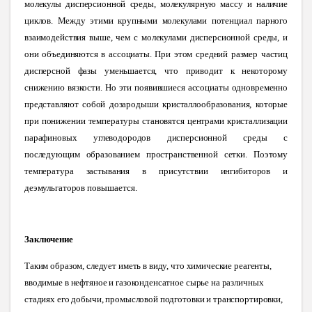
молекулы дисперсионной среды, молекулярную массу и наличие
циклов. Между этими крупными молекулами потенциал парного
взаимодействия выше, чем с молекулами дисперсионной среды, и
они объединяются в ассоциаты. При этом средний размер частиц
дисперсной фазы уменьшается, что приводит к некоторому
снижению вязкости. Но эти появившиеся ассоциаты одновременно
представляют собой дозародыши кристаллообразования, которые
при понижении температуры становятся центрами кристаллизации
парафиновых углеводородов дисперсионной среды с
последующим образованием пространственной сетки. Поэтому
температура застывания в присутствии ингибиторов и
деэмульгаторов
повышается.
Заключение
Таким образом, следует иметь в виду, что химические реагенты,
вводимые в нефтяное и газоконденсатное сырье на различных
стадиях его добычи, промысловой подготовки и транспортировки,