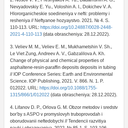
Nevyadovskiy E. Yu., Voloshin A. I., Dokichev V. A.
Hlororganicheskie soedineniya v nefti: problemy i
resheniya // Neftyanoe hozyaystvo. 2021. № 4. S.
110-113. URL:
https://doi.org/10.24887/0028-2448-
2021-4-110-113
(data obrascheniya: 28.12.2022).
3. Veliev M. M., Veliev E. M., Mukhametshin V. Sh.,
Le Viet Zung, Andreev A. V., Gabzalilova A. Kh.
Change of physical and chemical properties of
asphaltene-resin-paraffin deposits deposits in tubing
// IOP Conference Series: Earth and Environmental
Science. IOP Publishing, 2021. V. 866. N. 1. P.
012022. URL:
https://doi.org/10.1088/1755-
1315/866/1/012022
(data obrascheniya: 28.12.2022).
4. Lifanov D. P., Orlova G. M. Obzor metodov i sredstv
bor'by s ASPO v promyslovyh truboprovodah i
oborudovanii neftedobychi // Tendencii razvitiya
nauki i obrazovaniya. 2022. № 85-1. S. 103-106.