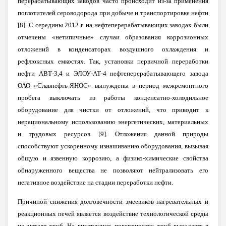
перерабатывающих заводов часто происходит из-за применения
поглотителей сероводорода при добыче и транспортировке нефти
[8]. С середины 2012 г. на нефтеперерабатывающих заводах были
отмечены «нетипичные» случаи образования коррозионных
отложений в конденсаторах воздушного охлаждения и
рефлюксных емкостях. Так, установки первичной переработки
нефти АВТ-3,4 и ЭЛОУ-АТ-4 нефтеперерабатывающего завода
ОАО «Славнефть-ЯНОС» вынуждены в период межремонтного
пробега выключать из работы конденсатно-холодильное
оборудование для чистки от отложений, что приводит к
нерациональному использованию энергетических, материальных
и трудовых ресурсов [9]. Отложения данной природы
способствуют ускоренному изнашиванию оборудования, вызывая
общую и язвенную коррозию, а физико-химические свойства
обнаруженного вещества не позволяют нейтрализовать его
негативное воздействие на стадии переработки нефти.
Причиной снижения долговечности змеевиков нагревательных и
реакционных печей является воздействие технологической среды
на металл труб. На внутренних поверхностях труб выпадают в