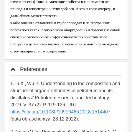
изменяют его физико-химические свойства в зависимости от
природы и концентрации этих добавок. А это, в свою очередь, в
дальнейшем может привести
к образованию отложений в трубопроводах и на внутренних
поверхностях технологического оборудования и повлечет за собой
снижение экономической эффективности технологического
процесса в целом из-за частых остановов на ремонт или выхода из
строя аппаратурного оформлени
я.
References
1. Li X., Wu B. Understanding to the composition and
structure of organic chlorides in petroleum and its
distillates // Petroleum Science and Technology.
2019. V. 37 (2). P. 119-126. URL:
https://doi.org/10.1080/10916466.2018.1514407
(data obrascheniya: 28.12.2022).
2. Nosov V. V., Presnyakov A. Yu., Badamshin A. G.,