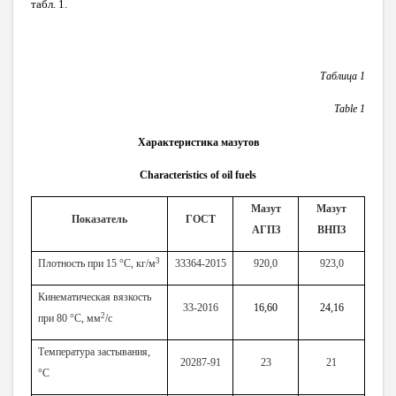
табл. 1.
Таблица 1
Table
1
Характеристика мазутов
Characteristics of oil fuels
Мазут
Мазут
Показатель
ГОСТ
АГПЗ
ВНПЗ
3
Плотность при 15 °
C
, кг/м
33364-2015
920,0
923,0
Кинематическая вязкость
33-2016
16,60
24,16
2
при 80 °С, мм
/с
Температура застывания,
20287-91
23
21
°С