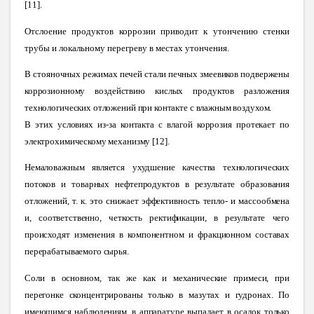
[11].
Отслоение продуктов коррозии приводит к утончению стенки
трубы и локальному перегреву в местах утончения.
В
стояночных режимах печей стали печных змеевиков подвержены
коррозионному воздействию кислых продуктов разложения
технологических отложений при контакте с влажным воздухом.
В этих условиях из-за контакта с влагой коррозия протекает по
электрохимическому механизму [12].
Немаловажным является ухудшение качества технологических
потоков и товарных нефтепродуктов в результате образования
отложений, т. к. это снижает эффективность тепло- и массообмена
и, соответственно, четкость ректификации, в результате чего
происходят изменения в компонентном и фракционном составах
перерабатываемого сырья
.
Соли в основном, так же как и механические примеси, при
перегонке сконцентрированы только в мазутах и гудронах. По
имеющимся наблюдениям, в аппаратуре выпадает в осадок только