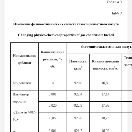
Таблица 3
Table 3
Изменение физико-химических свойств газоконденсатного мазута
Changing physico-chemical properties of gas condensate fuel oil
Значение показателя для мазут
Концентрация
Наименование
Темп
реагента, %
Плотность,
Кинематическая
добавки
заст
об.
3
2
кг/м
вязкость, мм
/с
Без добавки
0
920,0
16,60
Ингибитор
0,001
922,4
17,14
коррозии
0,026
922,9
17,99
«Додиген 4482-
0,05
923,6
18,25
1С»
0,001
921,2
16,92