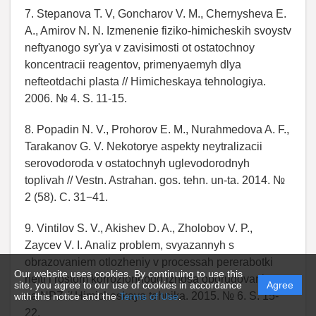
7. Stepanova T. V, Goncharov V. M., Chernysheva E.
A., Amirov N. N. Izmenenie fiziko-himicheskih svoystv
neftyanogo syr'ya v zavisimosti ot ostatochnoy
koncentracii reagentov, primenyaemyh dlya
nefteotdachi plasta // Himicheskaya tehnologiya.
2006. № 4. S. 11-15.
8. Popadin N. V., Prohorov E. M., Nurahmedova A. F.,
Tarakanov G. V. Nekotorye aspekty neytralizacii
serovodoroda v ostatochnyh uglevodorodnyh
toplivah // Vestn. Astrahan. gos. tehn. un-ta. 2014. №
2 (58). C. 31−41.
9. Vintilov S. V., Akishev D. A., Zholobov V. P.,
Zaycev V. I. Analiz problem, svyazannyh s
obrazovaniem otlozheniy v processah pererabotki
Our website uses cookies. By continuing to use this
nefti i rostom korrozionnogo iznosa oborudovaniya
site, you agree to our use of cookies in accordance
Agree
na NPZ // Himicheskaya tehnika. 2015. № 6. S. 15-
with this notice and the
Terms of Use
.
22.