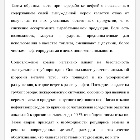
Таким образом, часто при переработке нефтей с повышенным
содержанием солей вынужденной мерой является отказ от
получения из них указанных остаточных продуктов, т. е.
снижение ассортимента вырабатываемой продукции. Если есть
возможность, мазуты и гудроны, предназначенные для
использования в качестве топлива, смешивают с другими, более
чистыми нефтепродуктами в целях понижения зольности.
Солеотложение крайне негативно влияет на безопасность
эксплуатации трубопроводов. Оно вызывает усиление локальной
коррозии металла труб, что приводит к их ускоренному
разрушению, которое ведет к разливу нефти. Последнее создает на
трубопроводах пожароопасную ситуацию, особенно при наличии в
перекачиваемом продукте попутного нефтяного газа. Число отказов
нефтегазопроводов по причине солеотложения вследствие развития
локальной коррозии составляет до 40 % от общего числа отказов.
Такие аварии приводят к необходимости регулярной замены и
ремонта поврежденных деталей, расходам на техническое
обслуживание, что является затратным и трудоемким, но и это