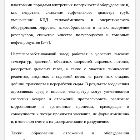
пластовыми породами внутренних поверхностей оборудования и,
как следствие, снижение эффективного диаметра труб,
уменьшение КПД теплообменного и энергетического
оборудования, коррозия, коксообразование в печах, засорение
резервуаров, снижение качества полупродуктов и товарных
нефтепродуктов [5–7].
Нефтеперерабатывающий завод работает в условиях высоких
температур, давлений, объемных скоростей сырьевых потоков,
разогретых дымовых газов, а также с участием химических
реагентов, вводимых в сырьевой поток на различных стадиях
добычи, транспорта и переработки сырья. В результате воздействия
агрессивных сред и высоких температур могут увеличиваться
скопления осадков и отложений, прогрессировать различные
коррозионные и эрозионные процессы, приводящие в
совокупности к потере прочности змеевиков, их формоизменению
и, в конечном счете, к их разгерметизации и разрушению
.
Также образование отложений в оборудовании