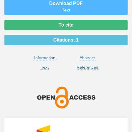
Download PDF
Text
To cite
Citations:
1
Information
Abstract
Text
References