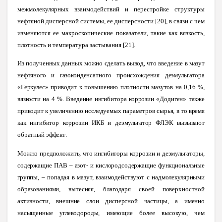
межмолекулярных взаимодействий и перестройке структуры
нефтяной дисперсной системы, ее дисперсности [20], в связи с чем
изменяются ее макроскопические показатели, такие как вязкость,
плотность и температура застывания [21].
Из
полученных данных можно сделать вывод, что введение в мазут
нефтяного и газоконденсатного происхождения деэмульгатора
«Геркулес» приводит к повышению плотности мазутов на 0,16 %,
вязкости на 4 %. Введение ингибитора коррозии «Додиген» также
приводит к увеличению исследуемых параметров сырья, в то время
как ингибитор коррозии ИКБ и деэмульгатор ФЛЭК вызывают
обратный эффект
.
Можно предположить, что ингибиторы коррозии и деэмульгаторы,
содержащие ПАВ – азот- и кислородсодержащие функциональные
группы, – попадая в мазут, взаимодействуют с надмолекулярными
образованиями, вытесняя, благодаря своей поверхностной
активности, внешние слои дисперсной частицы, а именно
насыщенные углеводороды, имеющие более высокую, чем