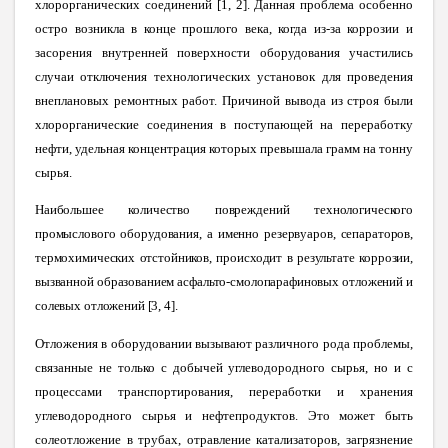
хлорорганических соединений [1, 2]. Данная проблема особенно
остро возникла в конце прошлого века, когда из-за коррозии и
засорения внутренней поверхности оборудования участились
случаи отключения технологических установок для проведения
внеплановых ремонтных работ. Причиной вывода из строя были
хлорорганические соединения в поступающей на переработку
нефти, удельная концентрация которых превышала грамм на тонну
сырья.
Наибольшее количество повреждений технологического
промыслового оборудования, а именно резервуаров, сепараторов,
термохимических отстойников, происходит в результате коррозии,
вызванной образованием асфальто-смолопарафиновых отложений и
солевых отложений [3,
4].
Отложения в оборудовании вызывают различного рода проблемы,
связанные не только с добычей углеводородного сырья, но и с
процессами транспортирования, переработки и хранения
углеводородного сырья и нефтепродуктов. Это может быть
солеотложение в трубах, отравление катализаторов, загрязнение