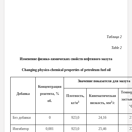
Таблица 2
Table 2
Изменение физико-химических свойств нефтяного мазута
Changing
physico
-
chemical
properties
of
petroleum
fuel
oil
Значение показателя для мазута
Концентрация
Темпе
Добавка
реагента, %
Плотность,
Кинематическая
засты
об.
3
2
кг/м
вязкость, мм
/с
°
Без добавки
0
923,0
24,16
2
Ингибитор
0,001
923,0
25,46
2