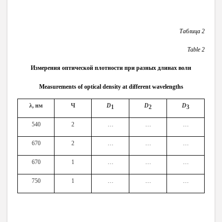
Таблица 2
Table
2
Измерения оптической плотности при разных длинах волн
Measurements
of
optical
density
at
different
wavelengths
λ, нм
Ч
D
D
D
1
2
3
540
2
…
…
…
670
2
…
…
…
670
1
…
…
…
750
1
…
…
…