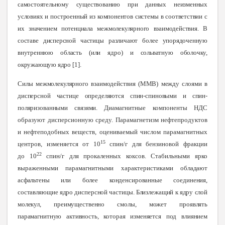
самостоятельному существованию при данных неизменных
условиях и построенный из компонентов системы в соответствии с
их значением потенциала межмолекулярного взаимодействия. В
составе дисперсной частицы различают более упорядоченную
внутреннюю область (или ядро) и сольватную оболочку,
окружающую ядро
[
1
]
.
Силы межмолекулярного взаимодействия (ММВ) между слоями в
дисперсной частице определяются спин-спиновыми и спин-
поляризованными связями.
Диамагнитные компоненты НДС
образуют дисперсионную среду. Парамагнетизм нефтепродуктов
и нефтеподобных веществ, оцениваемый числом парамагнитных
15
центров, изменяется от 10
спин/г для бензиновой фракции
22
до 10
спин/г для прокаленных коксов. Стабильными ярко
выраженными парамагнитными характеристиками
обладают
асфальтены или более конденсированные соединения,
составляющие ядро дисперсной частицы. Близлежащий к ядру слой
молекул, преимущественно смолы, может проявлять
парамагнитную активность, которая изменяется под влиянием