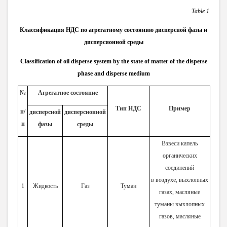
Table
1
Классификация НДС по агрегатному состоянию дисперсной фазы и
дисперсионной среды
Classification of oil disperse system by the state of matter of the disperse
phase and disperse medium
№
Агрегатное состояние
Тип НДС
Пример
п/
дисперсной
дисперсионной
п
фазы
среды
Взвеси капель
органических
соединений
в воздухе, выхлопных
1
Жидкость
Газ
Туман
газах, масляные
туманы выхлопных
газов, масляные