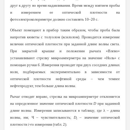
друг к другу во время надавливания. Время между взятием пробы
и измерением ее оптической плотности на
фотоэлектроколориметре должно составлять 10–20 с.
Объект помещают в прибор таким образом, чтобы проба была
напротив кюветы с толуолом (ксилолом). Проводится измерение
величин оптической плотности при заданной длине волны света.
При закрытой крышке и положении рычага «Влево»
устанавливают стрелку микроамперметра на значение «Ноль» с
помощью ручки
6
. Измерения проводят при двух соседних длинах
волн, подбираемых экспериментально в зависимости от
оптической плотности нефтяной среды – чем темнее
нефтепродукт, тем больше длина волны.
Рычаг отводят вправо, стрелка на микроамперметре отклоняется
на определенное значение оптической плотности
D
при заданной
длине волны. Измерения записываются в таблицу, где
λ
– длина
волны, нм; Ч – чувствительность;
D
– значение оптической
i
плотности
i
-го измерения (табл. 2).