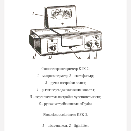
Фотоэлектроколориметр КФК-2:
1
– микроамперметр;
2
– светофильтр;
3
– ручка настройки волны;
4
– рычаг перевода положения кюветы;
5
– переключатель настройки чувствительности;
6
– ручка настройки шкалы «Грубо»
Photoelectrocolorimeter KFK-2:
1
– microammeter;
2
– light filter;