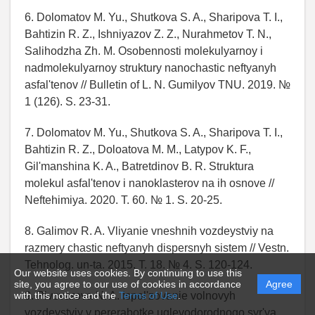
6. Dolomatov M. Yu., Shutkova S. A., Sharipova T. I.,
Bahtizin R. Z., Ishniyazov Z. Z., Nurahmetov T. N.,
Salihodzha Zh. M. Osobennosti molekulyarnoy i
nadmolekulyarnoy struktury nanochastic neftyanyh
asfal'tenov // Bulletin of L. N. Gumilyov TNU. 2019. №
1 (126). S. 23-31.
7. Dolomatov M. Yu., Shutkova S. A., Sharipova T. I.,
Bahtizin R. Z., Doloatova M. M., Latypov K. F.,
Gil'manshina K. A., Batretdinov B. R. Struktura
molekul asfal'tenov i nanoklasterov na ih osnove //
Neftehimiya. 2020. T. 60. № 1. S. 20-25.
8. Galimov R. A. Vliyanie vneshnih vozdeystviy na
razmery chastic neftyanyh dispersnyh sistem // Vestn.
Tehnolog. un-ta. 2015. T. 18. № 4. S. 120-124.
Our website uses cookies. By continuing to use this
site, you agree to our use of cookies in accordance
Agree
9. Pivovarova N. A. Ispol'zovanie volnovyh
with this notice and the
Terms of Use
.
vozdeystviy v pererabotke uglevodorodnogo syr'ya