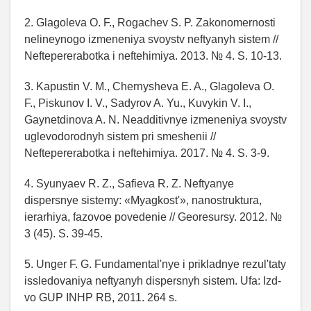
2. Glagoleva O. F., Rogachev S. P. Zakonomernosti
nelineynogo izmeneniya svoystv neftyanyh sistem //
Neftepererabotka i neftehimiya. 2013. № 4. S. 10-13.
3. Kapustin V. M., Chernysheva E. A., Glagoleva O.
F., Piskunov I. V., Sadyrov A. Yu., Kuvykin V. I.,
Gaynetdinova A. N. Neadditivnye izmeneniya svoystv
uglevodorodnyh sistem pri smeshenii //
Neftepererabotka i neftehimiya. 2017. № 4. S. 3-9.
4. Syunyaev R. Z., Safieva R. Z. Neftyanye
dispersnye sistemy: «Myagkost'», nanostruktura,
ierarhiya, fazovoe povedenie // Georesursy. 2012. №
3 (45). S. 39-45.
5. Unger F. G. Fundamental'nye i prikladnye rezul'taty
issledovaniya neftyanyh dispersnyh sistem. Ufa: Izd-
vo GUP INHP RB, 2011. 264 s.