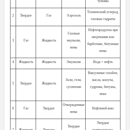
туманы
Технический углерод,
2
Твердое
Газ
Аэрозоль
газовые гидраты
Нефтепродукты при
Газовые
нагревании или
3
Газ
Жидкость
эмульсии,
барботаже, битумные
пены
пены
4
Жидкость
Жидкость
Эмульсии
Вода + нефть
Вакуумные газойли,
Золи, гели,
масла, мазуты,
5
Твердое
Жидкость
суспензии
гудроны, битумы,
пеки
Отвержденные
6
Газ
Твердое
Нефтяной кокс
пены
Твердые
Твердые
7
Жидкость
Твердое
углеводороды,