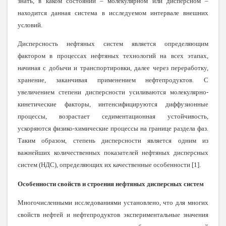
знать, в каком состоянии – молекулярном или дисперсном –
находится данная система в исследуемом интервале внешних
условий.
Дисперсность нефтяных систем является определяющим
фактором в процессах нефтяных технологий на всех этапах,
начиная с добычи и транспортировки, далее через переработку,
хранение, заканчивая применением нефтепродуктов. С
увеличением степени дисперсности усиливаются молекулярно-
кинетические факторы, интенсифицируются диффузионные
процессы, возрастает седиментационная устойчивость,
ускоряются физико-химические процессы на границе раздела фаз.
Таким образом, степень дисперсности является одним из
важнейших количественных показателей нефтяных дисперсных
систем (НДС), определяющих их качественные особенности
[
1
]
.
Особенности свойств и строения нефтяных дисперсных систем
Многочисленными исследованиями установлено, что для многих
свойств нефтей и нефтепродуктов экспериментальные значения