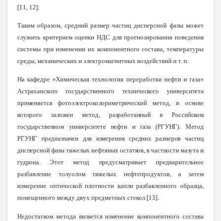
[
11, 12
]
.
Таким образом, средний размер частиц дисперсной фазы может
служить критерием оценки НДС для прогнозирования поведения
системы при изменении их компонентного состава, температуры
среды, механических и электромагнитных воздействий и т. п.
На кафедре «Химическая технология переработки нефти и газа
»
Астраханского государственного технического университета
применяется фотоэлектроколориметрический метод, в основе
которого заложен метод, разработанный в Российском
государственном университете нефти и газа (РГУНГ). Метод
РГУНГ предназначен для измерения средних размеров частиц
дисперсной фазы тяжелых нефтяных остатков, в частности мазута и
гудрона. Этот метод предусматривает
предварительное
разбавление толуолом тяжелых нефтепродуктов, а затем
измерение оптической плотности капли разбавленного образца,
помещенного между двух предметных стекол
[
13
]
.
Недостатком метода является изменение компонентного состава