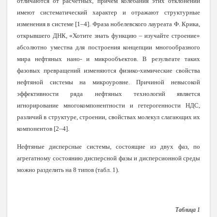
отличаются от расчетных, причем колебания этих отклонений
имеют систематический характер и отражают структурные
изменения в системе [1–4]. Фраза нобелевского лауреата Ф. Крика,
открывшего ДНК, «Хотите знать функцию – изучайте строение»
абсолютно уместна для построения концепции многообразного
мира нефтяных нано- и микрообъектов. В результате таких
фазовых превращений изменяются физико-химические свойства
нефтяной системы на микроуровне. Причиной невысокой
эффективности ряда нефтяных технологий является
игнорирование многокомпонентности и гетерогенности НДС,
различий в структуре, строении, свойствах молекул слагающих их
компонентов
[
2–4
]
.
Нефтяные дисперсные системы, состоящие из двух фаз, по
агрегатному состоянию дисперсной фазы и дисперсионной среды
можно разделить на 8 типов (табл. 1).
Таблица 1