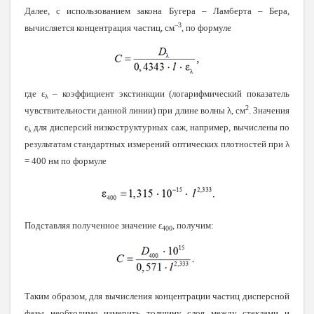
Далее, с использованием закона Бугера – Ламберта – Бера,
–3
вычисляется концентрация частиц, см
, по формуле
где ɛ
– коэффициент экстинкции (логарифмический показатель
λ
2
чувствительности данной линии) при длине волны λ, см
. Значения
ɛ
для дисперсий низкоструктурных саж, например, вычислены по
λ
результатам стандартных измерений оптических плотностей при λ
= 400 нм по формуле
Подставляя полученное значение ε
, получим:
400
Таким образом, для вычисления концентрации частиц дисперсной
фазы необходимо измерить толщину слоя между стеклами и