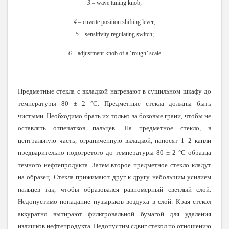
3
– wave tuning knob;
4
– cuvette position shifting lever;
5
– sensitivity regulating switch;
6
– adjustment knob of a ‘rough’ scale
Предметные стекла с вкладкой нагревают в сушильном шкафу до
температуры 80 ± 2 °С. Предметные стекла должны быть
чистыми. Необходимо брать их только за боковые грани, чтобы не
оставлять отпечатков пальцев. На предметное стекло, в
центральную часть, ограниченную вкладкой, наносят 1–2 капли
предварительно подогретого до температуры 80 ± 2 °С образца
темного нефтепродукта. Затем второе предметное стекло кладут
на образец. Стекла прижимают друг к другу небольшим усилием
пальцев так, чтобы образовался равномерный светлый слой.
Недопустимо попадание пузырьков воздуха в слой. Края стекол
аккуратно вытирают фильтровальной бумагой для удаления
излишков нефтепродукта. Недопустим сдвиг стекол по отношению