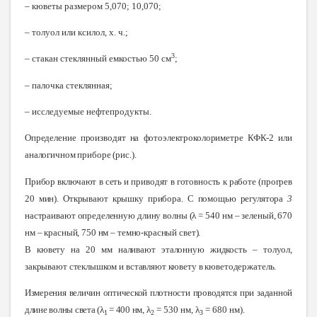
– кюветы размером 5,070; 10,070;
– толуол или ксилол, х. ч.;
3
– стакан стеклянный емкостью 50 см
;
– палочка стеклянная;
– исследуемые нефтепродукты.
Определение производят на фотоэлектроколориметре КФК-2 или
аналогичном приборе (рис.).
Прибор включают в сеть и приводят в готовность к работе (прогрев
20 мин). Открывают крышку прибора. С помощью регулятора
3
настраивают определенную длину волны (λ = 540 нм – зеленый, 670
нм – красный, 750 нм – темно-красный свет).
В кювету на 20 мм наливают эталонную жидкость – толуол,
закрывают стеклышком и вставляют кювету в кюветодержатель
.
Измерения величин оптической плотности проводятся при заданной
длине волны света (λ
= 400 нм,
λ
= 530 нм, λ
= 680 нм).
1
2
3