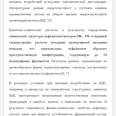
внешних воздействий вследствие гомолитической диссоциации.
Литературные данные свидетельствуют о глубоком влиянии
парамагнитных частиц на общую картину макроструктурной
организации молекул НД
С
[
5
]
.
Квантово-химические расчеты и результаты определения
химической структуры асфальтенов методом ИК-, УФ- и видимой
спектроскопии, расчеты методами молекулярной механики
показали, что нанокластеры асфальтенов образуют
пространственную конфигурацию, содержащую до 10
молекулярных фрагментов.
Получены данные, указывающие на
дискообразную форму надмолекулярных структур, построенных
из ассоциатов молекул асфальтенов
[
6, 7
]
.
В реальных условиях при внешних воздействиях на НДС,
например в процессах их переработки, структурные элементы
НДС претерпевают непрерывные количественные изменения,
приводящие в какой-то момент к изменению их качества. В
результате изменяются физико-химические свойства нефтяных
систем, такие как вязкость, устойчивость, фракционный состав,