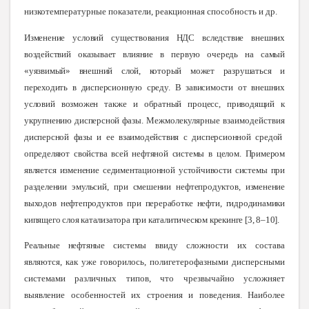
низкотемпературные показатели, реакционная способность и др.
Изменение условий существования НДС вследствие внешних
воздействий оказывает влияние в первую очередь на самый
«уязвимый» внешний слой, который может разрушаться и
переходить в дисперсионную среду. В зависимости от внешних
условий возможен также и обратный процесс, приводящий к
укрупнению дисперсной фазы. М
ежмолекулярные взаимодействия
дисперсной фазы и ее взаимодействия с дисперсионной средой
определяют свойства всей нефтяной системы в целом. Примером
является изменение седиментационной устойчивости системы при
разделении эмульсий, при смешении нефтепродуктов, изменение
выходов нефтепродуктов при переработке нефти, гидродинамики
кипящего слоя катализатора при каталитическом крекинге
[
3, 8–10
]
.
Реальные нефтяные
системы ввиду сложности их состава
являются, как уже говорилось, полигетерофазными дисперсными
системами различных типов, что чрезвычайно усложняет
выявление особенностей их строения и поведения. Наиболее