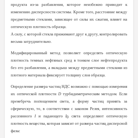
продукта из-за разбавления, которое неизбежно приводит к
изменению дисперсности системы. Кроме того, расстояние между
предметными стеклами, зависящее от силы их сжатия, влияет на
оптическую плотность образца.
А силу, с которой стекла прижимают друг к другу, контролировать
весьма затруднительно.
Модифицированный метод позволяет определять оптическую
плотность темных нефтяных сред в тонком слое нефтепродукта
без его разбавления, а вкладыш между предметными стеклами из
плотного материала фиксирует толщину слоя образца.
Определение размера частиц НДС возможно с помощью измерения
их оптической плотности
D
турбидиметрическим методом. Если
пренебречь поглощением света, а форму частиц принять за
сферическую, то, в соответствии с законом Релея, интенсивность
рассеянного
I
и падающего
I
света определяют оптическую
0
плотность вещества, которая зависит от размера частиц дисперсной
фазы
: