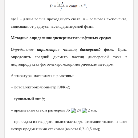
где
l
– длина волны проходящего света;
n
– волновая экспонента,
зависящая от радиуса частиц дисперсной фазы.
Методика определения дисперсности в нефтяных средах
Определение параметров частиц дисперсной фазы
.
Цель:
определить средний диаметр частиц дисперсной фазы в
нефтепродуктах фотоэлектроколориметрическим методом.
Аппаратура, материалы и реактивы:
– фотоэлектроколориметр КФК-2;
– сушильный шкаф;
– предметные стекла размером 36
24
2 мм;
– прокладка из твердого полиэтилена для фиксации толщины слоя
между предметными стеклами (высота 0,3–0,5 мм);