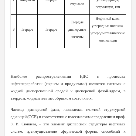
эмульсии
петролатум, гач
Нефтяной кокс,
Твердые
углеродные волокна,
8
Твердое
Твердое
дисперсные
углеродметаллические
системы
композиции
Наиболее распространенными НДС в процессах
нефтепереработки (сырьем и продуктами) являются системы с
жидкой дисперсионной средой и дисперсной фазой-ядром, в
твердом, жидком или газообразном состояниях.
Частица дисперсной фазы, называемая сложной структурной
единицей (ССЕ), в соответствии с классическим определением проф.
З. И. Сюняева, – это элемент дисперсной структуры нефтяных
систем, преимущественно сферической формы, способный к