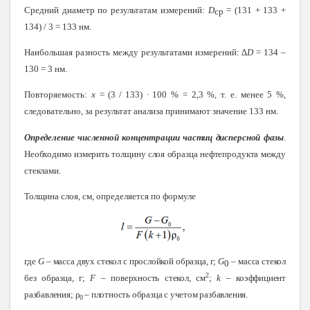
Средний диаметр по результатам измерений:
D
= (131 + 133 +
ср
134) / 3 = 133 нм.
Наибольшая разность между результатами измерений:
∆
D
= 134 –
130 = 3 нм.
Повторяемость:
х
= (3
/
133) ∙ 100 % = 2,3 %, т. е. менее 5 %,
следовательно, за результат анализа принимают значение 133 нм.
Определение численной концентрации частиц дисперсной фазы
.
Необходимо измерить толщину слоя образца нефтепродукта между
стеклами.
Толщина слоя, см, определяется по формуле
где
G
– масса двух стекол с прослойкой образца, г;
G
– масса стекол
0
2
без образца, г;
F
– поверхность стекол, см
;
k
– коэффициент
разбавлени
я;
ρ
– плотность образца с учетом разбавления.
0