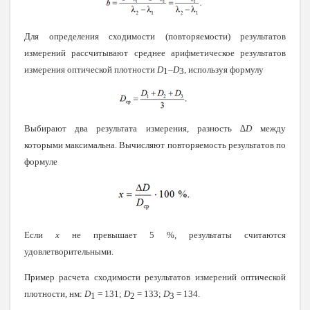
Для определения сходимости (повторяемости) результатов
измерений рассчитывают среднее арифметическое результатов
измерения оптической плотности
D
–
D
,
используя формулу
1
3
Выбирают два результата измерения, разность ∆
D
между
которыми максимальна. Вычисляют повторяемость результатов по
формуле
Если
x
не превышает 5 %, результаты считаются
удовлетворительными.
Пример расчета сходимости результатов измерений оптической
плотности, нм:
D
= 131;
D
= 133;
D
= 134.
1
2
3