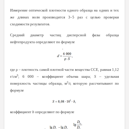
Измерение оптической плотности одного образца на одних и тех
же длинах волн производится 3–5 раз с целью проверки
сходимости результатов.
Средний диаметр частиц дисперсной фазы образца
нефтепродукта определяют по формуле
где
ρ
– плотность самой плотной части вещества ССЕ, равная 1,12
3
г/см
; 6 000 – коэффициент объема шара;
S
– удельная
2
поверхность частицы образца, м
/г, которую рассчитывают по
формуле
коэффициент
b
определяют по формуле