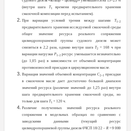
судового дизеля «кольцо – цилиндр» уменьшается на 13–23 %
(
внутри шага
Т
времени предварительного хранения
1
смазочной композиции перед испытанием).
При вариации условий трения между шагами
Т
1–2
предварительного хранения исследуемой смазочной среды
общее значение ресурса реального сопряжения
цилиндропоршневой группы судового дизеля может
снизиться в 2,2 раза, однако внутри шага
Т
= 168 ч при
2
вариации нагрузки
Р
ресурс уменьшается незначительно
1–2
(до 1,05 раз) в зависимости от объемной концентрации
противоизносной присадки в циркуляционном масле.
Вариация значений объемной концентрации
С
присадки
2–1
в смазочном масле дает достаточно большой диапазон
значений ресурса (различие значений до 1,25 раз) внутри
шага предварительного хранения смазочной среды, но
только для шага
Т
= 120 ч.
1
Различие полученных значений ресурса реального
сопряжения в модельных образцах по сравнению с
заводскими данными (текущий ресурс
цилиндропоршневой группы дизеля 6ЧСП 18/22 –
R
= 9 000