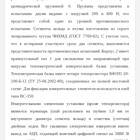
цилиндрической пружиной
6
. Пружина представлена в
испытаниях двумя видами: с нагрузкой 200 и 400 Н, что
представляет собой один из уровней противоизносного
испытания. Сегменты кольца и втулка изготовлены из серого
легированного чугуна ЧНХМД (ГОСТ 7769-82). С учетом того,
что в истирании участвуют сразу два сегмента, выполняется
представительность противоизносных испытаний. Корпус
2
имеет
прямоугольный паз
1
для скольжения по направляющей при
нагрузке тензометрической измерительной балки установки.
Тензометрическая балка имеет четыре тензорезистора КФ5П1-20-
100-Б-12 (ТУ 25-06.2002-80), соединенных по полной мостовой
схеме. Для фиксации измерительных элементов используется клей
типа ВС-350.
Измерите
льными элементами установки (кроме тензорезистора)
являются термопара (спай расположен на глубине 1,0 мм от
внутреннего диаметра сегмента кольца) и отметчик (счетчик)
двойных ходов. Все указанные электрические измерители имеют
выход на АЦП, отдающий конечный цифровой сигнал на ЭВМ. В