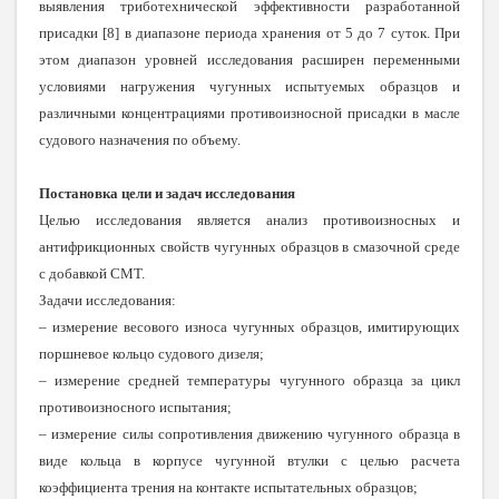
выявления триботехнической эффективности разработанной
присадки [8] в диапазоне периода хранения от 5 до 7 суток. При
этом диапазон уровней исследования расширен переменными
условиями нагружения чугунных испытуемых образцов и
различными концентрациями противоизносной присадки в масле
судового назначения по объему.
Постановка цели и задач исследования
Целью исследования является анализ противоизносных и
антифрикционных свойств чугунных образцов в смазочной среде
с добавкой СМТ.
Задачи исследования:
– измерение весового износа чугунных образцов, имитирующих
поршневое кольцо судового дизеля;
– измерение средней температуры чугунного образца за цикл
противоизносного испытания;
– измерение силы сопротивления движению чугунного образца в
виде кольца в корпусе чугунной втулки с целью расчета
коэффициента трения на контакте испытательных образцов;