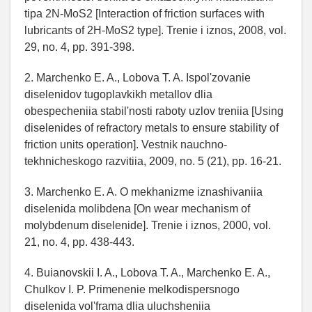
tipa 2N-MoS2 [Interaction of friction surfaces with
lubricants of 2H-MoS2 type]. Trenie i iznos, 2008, vol.
29, no. 4, pp. 391-398.
2. Marchenko E. A., Lobova T. A. Ispol'zovanie
diselenidov tugoplavkikh metallov dlia
obespecheniia stabil'nosti raboty uzlov treniia [Using
diselenides of refractory metals to ensure stability of
friction units operation]. Vestnik nauchno-
tekhnicheskogo razvitiia, 2009, no. 5 (21), pp. 16-21.
3. Marchenko E. A. O mekhanizme iznashivaniia
diselenida molibdena [On wear mechanism of
molybdenum diselenide]. Trenie i iznos, 2000, vol.
21, no. 4, pp. 438-443.
4. Buianovskii I. A., Lobova T. A., Marchenko E. A.,
Chulkov I. P. Primenenie melkodispersnogo
diselenida vol'frama dlia uluchsheniia