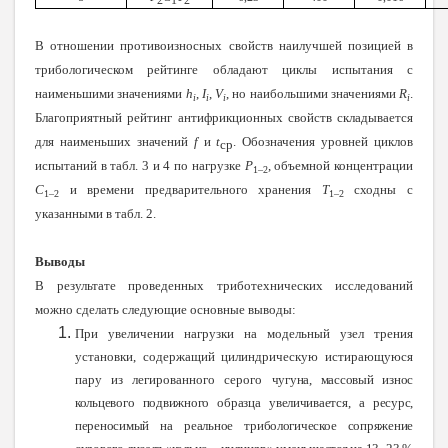
В отношении противоизносных свойств наилучшей позицией в
трибологическом рейтинге обладают циклы испытания с
наименьшими значениями
h
,
I
,
V
, но наибольшими значениями
R
.
i
i
i
i
Благоприятный рейтинг антифрикционных свойств складывается
для наименьших значений
f
и
t
. Обозначения уровней циклов
ср
испытаний в табл. 3 и 4 по нагрузке
Р
, объемной концентрации
1–2
С
и времени предварительного хранения
Т
сходны с
1–2
1–2
указанными в табл. 2.
Выводы
В результате проведенных триботехнических исследований
можно сделать следующие основные выводы:
При увеличении нагрузки на модельный узел трения
установки, содержащий цилиндрическую истирающуюся
пару из легированного серого
чугуна, массовый износ
кольцевого подвижного образца увеличивается, а ресурс,
переносимый на реальное трибологическое сопряжение