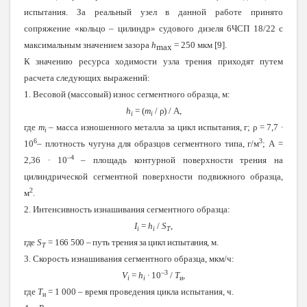
испытания. За реальный узел в данной работе принято
сопряжение «кольцо – цилиндр» судового дизеля 6ЧСП 18/22 с
максимальным значением зазора
h
= 250 мкм [9].
max
К значению ресурса ходимости узла трения приходят путем
расчета следующих выражений:
1. Весовой (массовый) износ сегментного образца, м:
h
= (
m
/
ρ
) /
A
,
i
i
где
m
– масса изношенного металла за цикл испытания, г;
ρ
= 7,7 ∙
i
6
3
10
– плотность чугуна для образцов сегментного типа, г/м
; А =
–4
2,36 ∙ 10
– площадь контурной поверхности трения на
цилиндрической сегментной поверхности подвижного образца,
2
м
.
2. Интенсивность изнашивания сегментного образца:
I
=
h
/
S
,
i
i
T
где
S
= 166 500 – путь трения за цикл испытания, м.
T
3. Скорость изнашивания сегментного образца, мкм/ч:
–3
V
=
h
∙ 10
/
Т
,
i
i
и
где
Т
= 1 000 – время проведения цикла испытания, ч.
и