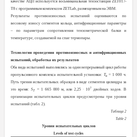
качестве АЦП используется восьмиканальная тензостанция
ZET
017-
T
8 с программным комплексом
ZETLab
, размещенным на ЭВМ.
Результаты противоизносных испытаний оцениваются по
весовому износу сегментов кольца, антифрикционные параметры
– по параметрам сопротивления тензометрической балки и
температуре, создаваемой на спае термопары.
Технология проведения противоизносных и антифрикционных
испытаний, обработка их результатов
Оба вида испытаний выполнялись за один непрерывный цикл работы
пропульсивного комплекса испытательной установки:
Т
= 1 000 ч.
и
Путь трения испытательных образцов в виде сегментов цилиндра за
7
это время:
S
= 1 665 000 м, или 2,25 ∙ 10
двойных ходов. В
T
организации испытательных циклов предусмотрены три уровня
испытаний (табл. 2).
Таблица 2
Table 2
Уровни
испытательных
циклов
Levels of test cycles