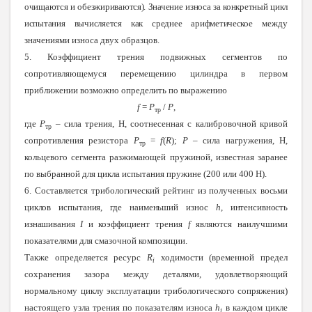
очищаются и обезжириваются). Значение износа за конкретный цикл
испытания вычисляется как среднее арифметическое
между
значениями износа двух образцов.
5. Коэффициент трения подвижных сегментов по
сопротивляющемуся перемещению цилиндра в первом
приближении возможно определить по выражению
f
=
Р
/
Р
,
тр
где
Р
– сила трения, Н, соотнесенная с калибровочной кривой
тр
сопротивления резистора
Р
=
f
(
R
);
Р
– сила нагружения, Н,
тр
кольцевого сегмента разжимающей пружиной, известная заранее
по выбранной для цикла испытания пружине (200 или 400 Н).
6. Составляется трибологический рейтинг из
полученных восьми
циклов испытания, где наименьший износ
h
, интенсивность
изнашивания
I
и коэффициент трения
f
являются наилучшими
показателями для смазочной композиции.
Также определяется ресурс
R
ходимости (временной предел
i
сохранения зазора между деталями, удовлетворяющий
нормальному циклу эксплуатации трибологического сопряжения)
настоящего узла трения по показателям износа
h
в каждом цикле
i