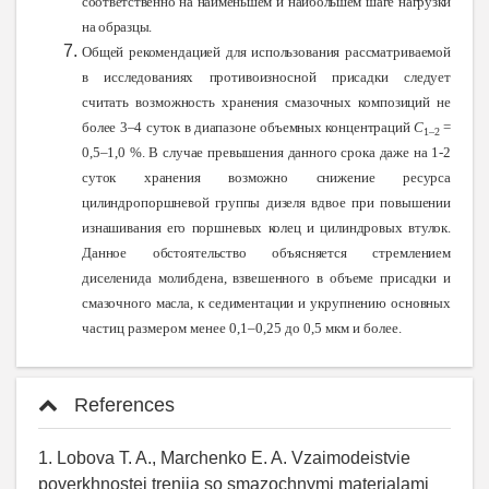
соответственно на наименьшем и наибольшем шаге нагрузки
на образцы.
Общей рекомендацией для использования рассматриваемой
в исследованиях противоизносной присадки следует
считать возможность хранения смазочных композиций не
более 3–4 суток в диапазоне объемных концентраций
С
=
1–2
0,5–1,0 %. В случае превышения данного срока даже на 1-2
суток хранения возможно снижение ресурса
цилиндропоршневой группы дизеля вдвое при повышении
изнашивания его поршневых колец и цилиндровых втулок.
Данное обстоятельство объясняется стремлением
диселенида молибдена, взвешенного в объеме присадки и
смазочного масла, к седиментации и укрупнению основных
частиц размером менее 0,1–0,25 до 0,5 мкм и более.
References
1. Lobova T. A., Marchenko E. A. Vzaimodeistvie
poverkhnostei treniia so smazochnymi materialami