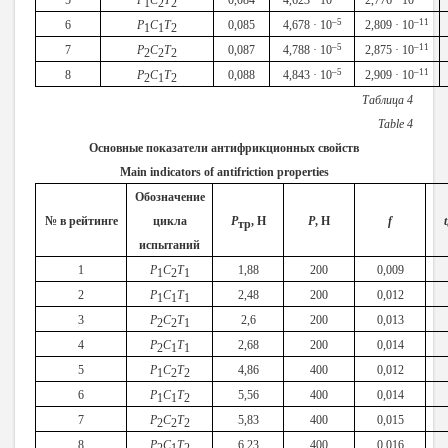
5
Р
С
Т
0,084
4,623 · 10
2,776 · 10
1
2
2
–5
–11
6
Р
С
Т
0,085
4,678 · 10
2,809 · 10
1
1
2
–5
–11
7
Р
С
Т
0,087
4,788 · 10
2,875 · 10
2
2
2
–5
–11
8
Р
С
Т
0,088
4,843 · 10
2,909 · 10
2
1
2
Таблица
4
Table
4
Основные показатели антифрикционных свойств
Main indicators of antifriction properties
Обозначение
№ в рейтинге
цикла
Р
, Н
Р
, Н
f
t
тр
испытаний
1
Р
С
Т
1,88
200
0,009
1
2
1
2
Р
С
Т
2,48
200
0,012
1
1
1
3
Р
С
Т
2,6
200
0,013
2
2
1
4
Р
С
Т
2,68
200
0,014
2
1
1
5
Р
С
Т
4,86
400
0,012
1
2
2
6
Р
С
Т
5,56
400
0,014
1
1
2
7
Р
С
Т
5,83
400
0,015
2
2
2
8
Р
С
Т
6,23
400
0,016
2
1
2