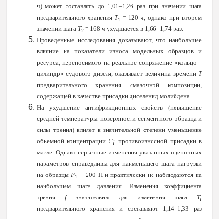
ч) может составлять до 1,01–1,26 раз при значении шага
предварительного хранения
Т
= 120 ч
, однако при втором
1
значении шага
Т
= 168 ч ухудшается в 1,66–1,74 раз.
2
Проведенные исследования доказывают, что наибольшее
влияние на показатели износа модельных образцов и
ресурса, переносимого на реальное сопряжение «кольцо –
цилиндр» судового дизеля, оказывает величина времени
Т
предварительного хранения смазочной композиции,
содержащей в качестве присадки диселенид молибдена.
На ухудшение антифрикционных свойств (повышение
средней температуры поверхности сегментного образца и
силы трения) влияет в значительной степени уменьшение
объемной концентрации
С
противоизносной присадки в
i
масле. Однако серьезные изменения указанных оценочных
параметров справедливы для наименьшего шага нагрузки
на образцы
Р
= 200 Н и практически не наблюдаются на
1
наибольшем шаге давления.
Изменения коэффициента
трения
f
значительны для изменения шага
Т
i
предварительного хранения и составляют 1,14–1,33 раз