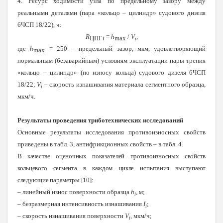
4. Ресурс ходимости узла по предельному зазору между
реальными деталями (пара «кольцо – цилиндр» судового дизеля
6ЧСП 18/22), ч:
R
=
h
/
V
,
ЦПГ
i
max
i
где
h
= 250 – предельный зазор, мкм, удовлетворяющий
max
нормальным (безаварийным) условиям эксплуатации пары трения
«кольцо – цилиндр» (по износу кольца) судового дизеля 6ЧСП
18/22;
V
– скорость изнашивания материала сегментного образца,
i
мкм/ч.
Результаты проведения триботехнических исследований
Основные результаты исследования противоизносных свойств
приведены в табл. 3, антифрикционных свойств – в табл. 4.
В качестве оценочных показателей противоизносных свойств
кольцевого сегмента в каждом цикле испытания выступают
следующие параметры [10]:
– линейный износ поверхности образца
h
, м;
i
– безразмерная интенсивность изнашивания
I
;
i
– скорость изнашивания поверхности
V
, мкм/ч;
i