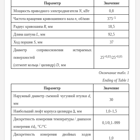
Параметр
Значение
Мощность приводного электродвигателя
N
, кВт
0,8
–5
Частота вращения кривошипного вала
n
, об/мин
375
Радиус кривошипа
R
, мм
18,5
Длина шатуна
L
, мм
92,5
Ход поршня
S
, мм
37
Диаметр соприкосновения истираемых
+0,03
+0,05
поверхностей
25
/25
(сегмент кольца / цилиндр)
D
, мм
Окончание табл. 1
Ending of
Table
1
Параметр
Значение
Наружный диаметр съемной чугунной втулки
d
,
30
мм
Наибольший люфт корпуса цилиндра ∆, мм
1,0–1,5
Дискретность измерения температуры / диапазон
0,1/0,1–999
измерения
t
/
d
, °С/°С
t
Дискретность измерения двойных ходов
1,0