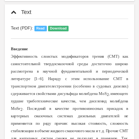
Text
Text (PDF):
Read
Download
Введение
Эффективность слоистых модификаторов трения (СМТ) как
самостоятельной твердосмазочной среды достаточно широко
рассмотрена в научной фундаментальной и периодической
литературе [1–6].
Наряду с этим использование СМТ в
транспортном двигателестроении (особенно в судовых дизелях)
сдерживается свойствами дисульфида молибдена
Мо
S
, имеющего
2
худшие триботехнические качества, чем диселенид молибдена
MoSe
. Последний в качестве противоизносных присадок в
2
картерных смазочных системах дизельных двигателей не
применяется по ряду причин: высокая стоимость, сложность
стабилизации в объеме жидкого смазочного масла и т. д. Прочие СМТ
для картерных систем смазки не подходят в принципе. Так,