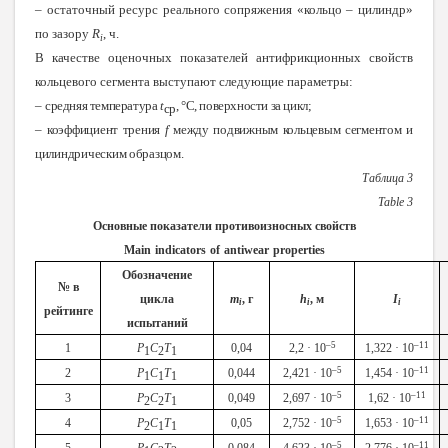
– остаточный ресурс реального сопряжения «кольцо – цилиндр»
по зазору
R
, ч.
i
В качестве оценочных показателей антифрикционных свойств
кольцевого сегмента выступают следующие параметры:
–
средняя температура
t
,
°
С, поверхности за цикл;
ср
–
коэффициент трения
f
между подвижным кольцевым сегментом и
цилиндрическим образцом.
Таблица 3
Table
3
Основные показатели противоизносных свойств
Main
indicators
of
antiwear
properties
Обозначение
№ в
цикла
m
, г
h
, м
I
i
i
i
рейтинге
испытаний
–5
–11
1
Р
С
Т
0,04
2,2 · 10
1,322 · 10
1
2
1
–5
–11
2
Р
С
Т
0,044
2,421 · 10
1,454 · 10
1
1
1
–5
–11
3
Р
С
Т
0,049
2,697 · 10
1,62 · 10
2
2
1
–5
–11
4
Р
С
Т
0,05
2,752 · 10
1,653 · 10
2
1
1
–5
–11