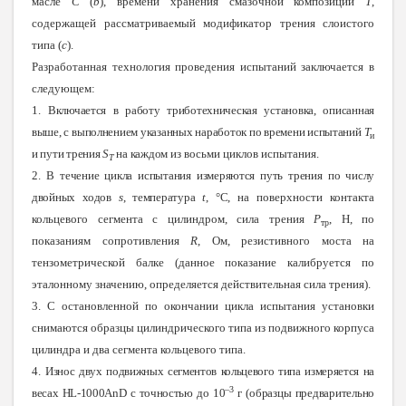
масле
С
(
b
), времени хранения смазочной композиции
Т
,
содержащей рассматриваемый модификатор трения слоистого
типа (
с
).
Разработанная технология проведения испытаний заключается в
следующем:
1.
Включается в работу триботехническая установка, описанная
выше, с выполнением указанных наработок по времени испытаний
Т
и
и пути трения
S
на каждом
из восьми циклов испытания.
T
2.
В течение цикла испытания измеряются путь трения по числу
двойных ходов
s
, температура
t
,
°
С, на
поверхности контакта
кольцевого сегмента с цилиндром, сила трения
Р
, Н, по
тр
показаниям сопротивления
R
, Ом, резистивного моста на
тензометрической балке (данное показание калибруется по
эталонному значению, определяется действительная сила трения).
3. С остановленной по окончании цикла испытания установки
снимаются образцы цилиндрического типа из подвижного корпуса
цилиндра и два сегмента кольцевого типа.
4.
Износ двух подвижных сегментов кольцевого типа измеряется на
–3
весах
HL
-1000
AnD
с точностью до
10
г (образцы предварительно