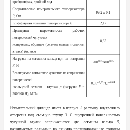
крейцкопфа
s
, двойной ход
Сопротивление измерительного тензорезистора
99,2 ± 0
,1
R
, Ом
Коэффициент усиления тензорезистора
k
2,17
Примерная шероховатость рабочих
поверхностей чугунных
0,32
истираемых образцов (сегмент кольца и съемная
втулка)
Ra
, мкм
Нагрузка на сегменты кольца при их истирании
+0,5
+0,5
200
/400
Р
, Н
Реализуемое контактное давление на сопряжении
поверхностей
–0,03
–0,01
0,85
/1,7
«кольцевой сегмент – втулка»
p
(нагрузка
Р
=
200/400 Н), МПа
Испытательный цилиндр имеет в корпусе
2
расточку внутреннего
отверстия под съемную втулку
3
.
С внутренней поверхностью
чугунной втулки соприкасаются два сегмента кольца
5
,
разжимаемых радиально во взаимно противоположные стороны