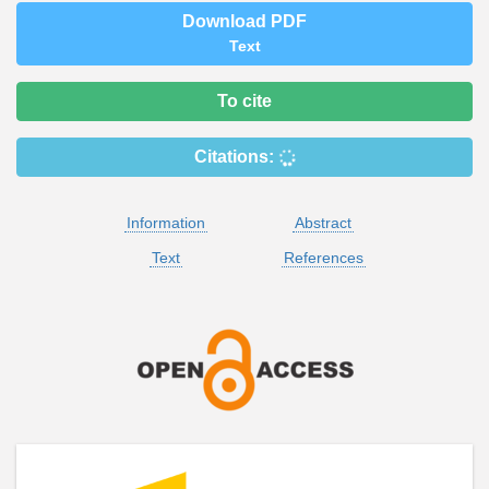
Download PDF
Text
To cite
Citations:
Information
Abstract
Text
References