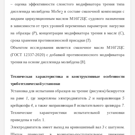
– оценка эффективности слоистого модификатора трения типа
диселенида молибдена
MoSe
в составе смазочной композиции с
2
жидким циркуляционным маслом М16Г2ЦС судового назначения
в зависимости от трех уровней переменных параметров: нагрузки
на образцы (
Р
), концентрации модификатора трения в масле (
С
),
срока хранения противоизносной присадки (
Т
).
Объектом исследования является смазочное масло М16Г2ЦС
(ГОСТ 12337-2020) с добавкой противоизносного модификатора
трения на основе диселенида молибдена [8].
Техническая характеристика и конструктивные особенности
триботехнической установки
Установка для испытания образцов на трение
(рисунок) базируется
на раме
1
, где закреплены электродвигатель
2
и направляющая
5
крейцкопфа
4
, а также направляющая
8
испытательного цилиндра
7
.
Технические характеристики испытательной установки
приведены в табл. 1.
Электродвигатель имеет выход на кривошипный вал
3
с шатуном.
Шатун приводит в возвратно-поступательное движение