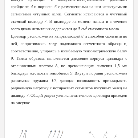
крейцкопф
4
и поршень
6
с размещенными на нем испытуемыми
сегментами чугунных колец. Сегменты истираются о чугунный
съемный цилиндр
7
. В цилиндре на момент начала и в течение
3
всего цикла испытания содержится до 5 см
смазочного масла.
Цилиндр расположен на направляющей
8
и способен скользить по
ней, сопротивляясь ходу подвижного сегментного образца и,
соответственно, упираясь в изгибаемую тензометрическую балку
9
. Таким образом, выполняется движение корпуса цилиндра с
ограниченным люфтом ∆, не превышающим значения 1,5 мм
благодаря жесткости тензобалки
9
. Внутри поршня расположена
разжимная пружина
10
, дающая возможность прикладывать
радиальную нагрузку с истираемых сегментов чугунных колец на
цилиндр
7
. Общий разрез узла испытательного цилиндра приведен
на рисунке.