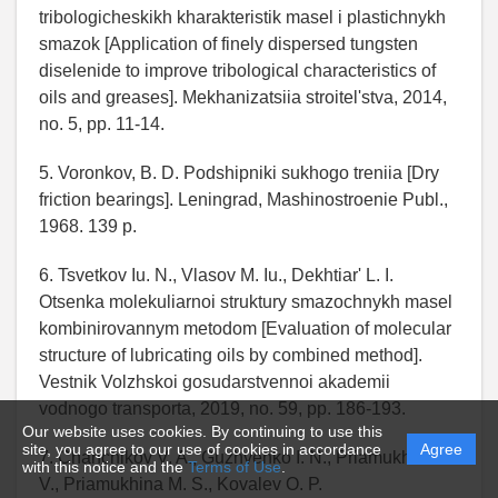
tribologicheskikh kharakteristik masel i plastichnykh
smazok [Application of finely dispersed tungsten
diselenide to improve tribological characteristics of
oils and greases]. Mekhanizatsiia stroitel'stva, 2014,
no. 5, pp. 11-14.
5. Voronkov, B. D. Podshipniki sukhogo treniia [Dry
friction bearings]. Leningrad, Mashinostroenie Publ.,
1968. 139 p.
6. Tsvetkov Iu. N., Vlasov M. Iu., Dekhtiar' L. I.
Otsenka molekuliarnoi struktury smazochnykh masel
kombinirovannym metodom [Evaluation of molecular
structure of lubricating oils by combined method].
Vestnik Volzhskoi gosudarstvennoi akademii
vodnogo transporta, 2019, no. 59, pp. 186-193.
Our website uses cookies. By continuing to use this
site, you agree to our use of cookies in accordance
Agree
7. Chanchikov V. A., Guzhvenko I. N., Priamukhina N.
with this notice and the
Terms of Use
.
V., Priamukhina M. S., Kovalev O. P.