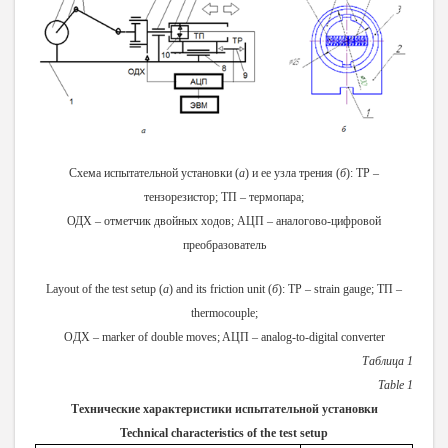
Схема испытательной установки (
а
) и ее узла трения (
б
): ТР –
тензорезистор; ТП – термопара;
ОДХ – отметчик двойных ходов; АЦП – аналогово-цифровой
преобразователь
Layout of the test setup (
a
) and its friction unit (
б
):
ТР
– strain gauge; T
П
–
thermocouple;
O
ДХ
– marker of double moves; A
ЦП
– analog-to-digital converter
Таблица 1
Table
1
Технические характеристики испытательной установки
Technical characteristics of the test setup