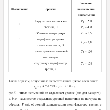
Значение:
Обозначение
Уровень
наименьший/
наибольший
Нагрузка на испытательные
Р
= 200
1
a
образцы, Н
Р
= 400
2
Объемная концентрация
С
= 0,5
1
b
модификатора трения
С
= 1,0
2
в смазочном масле, %
Время хранения смазочной
Т
= 120
1
композиции,
c
содержащей модификатор
Т
= 168
2
трения, ч
Таким образом, общее число испытательных циклов составляет:
a
+
b
+
c
)
(
(1 + 1 + 1)
i
=
Х
= 2
= 8,
ц
где
Х
– число испытаний на отдельном уровне (два для каждого);
a
,
b
,
c
– количество отдельных уровней испытания по нагрузке на
образцы
Р
(
a
), объемной концентрации модификатора трения в