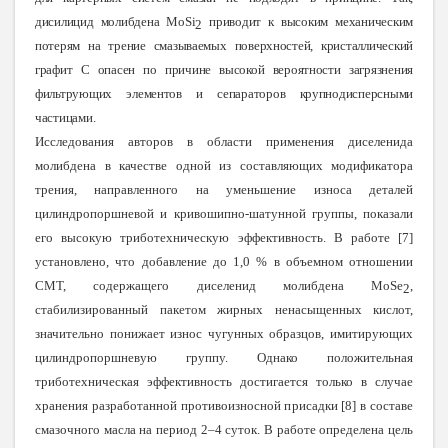
дисилицид молибдена
MoSi
приводит к высоким механическим
2
потерям на трение смазываемых поверхностей, кристаллический
графит С опасен по причине высокой вероятности загрязнения
фильтрующих элементов и сепараторов крупнодисперсными
частицами.
Исследования авторов в области применения диселенида
молибдена в качестве одной из составляющих модификатора
трения, направленного на уменьшение износа деталей
цилиндропоршневой и кривошипно-шатунной группы, показали
его высокую триботехническую эффективность. В работе [7]
установлено, что добавление до 1,0 % в объемном отношении
СМТ, содержащего диселенид молибдена
MoSe
,
2
стабилизированный пакетом жирных ненасыщенных кислот,
значительно понижает износ чугунных образцов, имитирующих
цилиндропоршневую группу. Однако положительная
триботехническая эффективность достигается только в случае
хранения разработанной противоизносной присадки [8] в составе
смазочного масла на период 2–4 суток. В работе определена цель