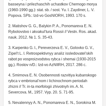
basseyna i prilezhaschih uchastkov Chernogo morya
(1960-1990 gg.): stat. sb. / sost. Yu. I. Zaydiner, L. V.
Popova. SPb.: Izd-vo GosNIORH, 1993. 170 s.
2. Matishov G. G., Balykin P. A., Ponomareva E. N.
Rybolovstvo i akvakul'tura Rossii // Vestn. Ros. akad.
nauk. 2012. № 1. S. 35-43.
3. Karpenko G. I., Pereverzeva E. V., Golovko G. V.,
Zipel't L. I. Retrospektivnyy analiz issledovatel'skih
rabot po vosproizvodstvu rybca i shemai (1930-2015
gg.). Rostov n/D.: Izd-vo AzNIIRH, 2017. 286 c.
4. Smirnova E. N. Osobennosti razvitiya kubanskogo
rybca v embrional'nom i lichinochnom periodah
zhizni // Tr. in-ta morfologii zhivotnyh im. A. N.
Severcova. M., 1957. Vyp. 20. S. 71-95.
5. Nevalennyy A. N., Ponomareva E. N., Sorokina M.