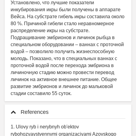
References
1. Ulovy ryb i nerybnyh ob'ektov
rybohozyaystvennymi organizaciyami Azovskogo