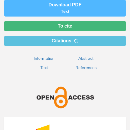
Download PDF
Text
To cite
Citations:
Information
Abstract
Text
References