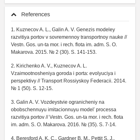
References
1. Kuznecov A. L., Galin A. V. Genezis modeley
razvitiya portov v sovremennoy transportnoy nauke //
Vestn. Gos. un-ta mor. i rech. flota im. adm. S. O.
Makarova. 2015. № 2 (30). S. 141-153.
2. Kirichenko A. V., Kuznecov A. L.
Vzaimootnosheniya goroda i porta: evolyuciya i
perspektivy // Transport Rossiyskoy Federacii. 2014.
№ 1 (50). S. 12-15.
3. Galin A. V. Vozdeystvie ogranicheniy na
obobschennuyu imitacionnuyu model' processa
razvitiya portov // Vestn. Gos. un-ta mor. i rech. flota
im. adm. S. O. Makarova. 2016. № (35). S. 7-14.
4. Beresford A. K. C., Gardner B. M., Pettit S. J.,