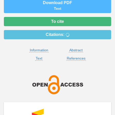
Download PDF
Text
To cite
Citations:
Information
Abstract
Text
References