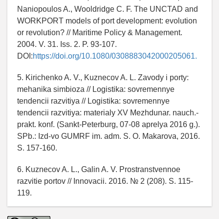
Naniopoulos A., Wooldridge C. F. The UNCTAD and
WORKPORT models of port development: evolution
or revolution? // Maritime Policy & Management.
2004. V. 31. Iss. 2. P. 93-107.
DOI:
https://doi.org/10.1080/0308883042000205061.
5. Kirichenko A. V., Kuznecov A. L. Zavody i porty:
mehanika simbioza // Logistika: sovremennye
tendencii razvitiya // Logistika: sovremennye
tendencii razvitiya: materialy XV Mezhdunar. nauch.-
prakt. konf. (Sankt-Peterburg, 07-08 aprelya 2016 g.).
SPb.: Izd-vo GUMRF im. adm. S. O. Makarova, 2016.
S. 157-160.
6. Kuznecov A. L., Galin A. V. Prostranstvennoe
razvitie portov // Innovacii. 2016. № 2 (208). S. 115-
119.