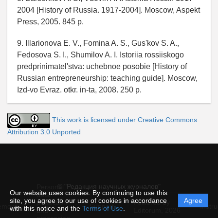
2004 [History of Russia. 1917-2004]. Moscow, Aspekt
Press, 2005. 845 p.
9. Illarionova E. V., Fomina A. S., Gus'kov S. A.,
Fedosova S. I., Shumilov A. I. Istoriia rossiiskogo
predprinimatel'stva: uchebnoe posobie [History of
Russian entrepreneurship: teaching guide]. Moscow,
Izd-vo Evraz. otkr. in-ta, 2008. 250 p.
This work is licensed under Creative Commons
Attribution 3.0 Unported
© "Редакция научных журналов"
Personal
Our website uses cookies. By continuing to use this
data
site, you agree to our use of cookies in accordance
Agree
protection
Powered by
ement
Support
Instru
with this notice and the
Terms of Use
.
and
Editorum,
2026