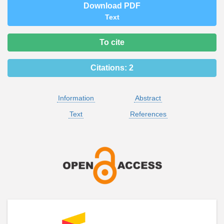
Download PDF
Text
To cite
Citations:
2
Information
Abstract
Text
References