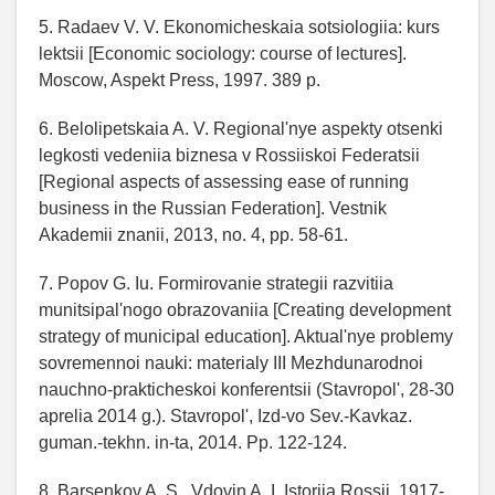
5. Radaev V. V. Ekonomicheskaia sotsiologiia: kurs
lektsii [Economic sociology: course of lectures].
Moscow, Aspekt Press, 1997. 389 p.
6. Belolipetskaia A. V. Regional'nye aspekty otsenki
legkosti vedeniia biznesa v Rossiiskoi Federatsii
[Regional aspects of assessing ease of running
business in the Russian Federation]. Vestnik
Akademii znanii, 2013, no. 4, pp. 58-61.
7. Popov G. Iu. Formirovanie strategii razvitiia
munitsipal'nogo obrazovaniia [Creating development
strategy of municipal education]. Aktual'nye problemy
sovremennoi nauki: materialy III Mezhdunarodnoi
nauchno-prakticheskoi konferentsii (Stavropol', 28-30
aprelia 2014 g.). Stavropol', Izd-vo Sev.-Kavkaz.
guman.-tekhn. in-ta, 2014. Pp. 122-124.
8. Barsenkov A. S., Vdovin A. I. Istoriia Rossii. 1917-