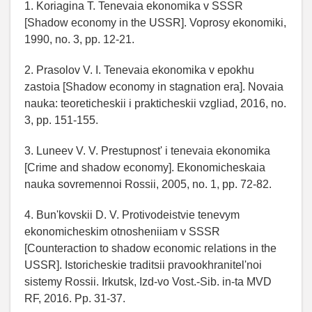
1. Koriagina T. Tenevaia ekonomika v SSSR
[Shadow economy in the USSR]. Voprosy ekonomiki,
1990, no. 3, pp. 12-21.
2. Prasolov V. I. Tenevaia ekonomika v epokhu
zastoia [Shadow economy in stagnation era]. Novaia
nauka: teoreticheskii i prakticheskii vzgliad, 2016, no.
3, pp. 151-155.
3. Luneev V. V. Prestupnost' i tenevaia ekonomika
[Crime and shadow economy]. Ekonomicheskaia
nauka sovremennoi Rossii, 2005, no. 1, pp. 72-82.
4. Bun'kovskii D. V. Protivodeistvie tenevym
ekonomicheskim otnosheniiam v SSSR
[Counteraction to shadow economic relations in the
USSR]. Istoricheskie traditsii pravookhranitel'noi
sistemy Rossii. Irkutsk, Izd-vo Vost.-Sib. in-ta MVD
RF, 2016. Pp. 31-37.