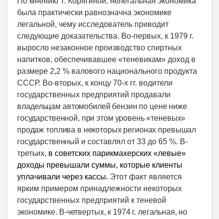
По мнению Т. Корягиной, нелегальная экономика
была практически равнозначна экономике
легальной, чему исследователь приводит
следующие доказательства. Во-первых, к 1979 г.
выросло незаконное производство спиртных
напитков, обеспечивавшее «теневикам» доход в
размере 2,2 % валового национального продукта
СССР. Во-вторых, к концу 70-х гг. водители
государственных предприятий продавали
вла
дельцам автомобилей бензин по цене ниже
государственной, при этом уровень «теневых»
продаж топлива в некоторых регионах превышал
государственный
и составлял от 33 до 65 %. В-
третьих,
в советских парикмахерских «левые»
доходы превышали суммы, которые клиенты
уплачивали через кассы.
Этот факт является
ярким примером принадлежности некоторых
государственных предприятий к теневой
экономике.
В-четвертых, к 1974 г. легальная, но