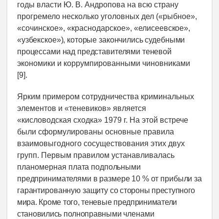
годы власти Ю. В. Андропова на всю страну
прогремело несколько уголовных дел («рыбное»,
«сочинское», «краснодарское», «елисе
евское»,
«узбекское»), которые закончились судебными
процессами над представителями теневой
экономики и коррумпированными чиновниками
[9].
Ярким примером сотрудничества криминальных
элементов и «теневиков» является
«кисловодская сходка» 1979 г. На этой встрече
были сформулированы основные правила
взаимовыгодного сосуществования этих двух
групп. Первым правилом устанавливалась
планомерная
плата подпольными
предпринимателями в размере 10 % от прибыли за
гарантированную защиту
со стороны преступного
мира. Кроме того, теневые предприниматели
становились полноправными
членами