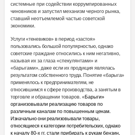
системные при содействии коррумпированных
чиновников и запустил механизм черного рынка,
ставший неотъемлемой частью советской
экономики.
Услуги «теневиков» в период «застоя»
пользовались большой популярностью, однако
советские
граждане относились к ним негативно,
называя их за глаза «спекулянтами» и
«барыгами»,
даже если их продукция являлась
результатом собственного труда. Понятие «барыга»
применялось
к предпринимателям, не
относившимся к сфере производства, а занятым в
торговле и обращении
товаров. «
Барыги»
организовывали реализацию товаров по
различным каналам по повышенным
ценам.
Изначально они реализовывали товары,
относящиеся к категории потребительских, однако
к началу 80-х гг. стали прибирать к рукам бензин,