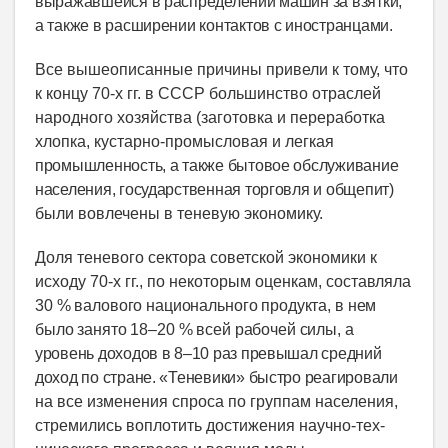
выражавшейся в распределении машин за взятки,
а также в расширении контактов с иностранцами.
Все вышеописанные причины привели к тому, что
к концу 70-х гг. в СССР большинство отраслей
народного хозяйства (заготовка и переработка
хлопка, кустарно-промысловая и легкая
промышленность, а также бытовое обслуживание
населения, государственная торговля и общепит)
были вовлечены в теневую экономику.
Доля теневого сектора советской экономики к
исходу 70-х гг., по некоторым оценкам, со
ставляла
30 % валового национального продукта, в нем
было занято 18–20 % всей рабочей силы
,
а
уровень доходов в 8–10 раз превышал средний
доход по стране. «Теневики» быстро реагировали
на все изменения спроса по группам населения,
стремились воплотить достижения научно-тех­