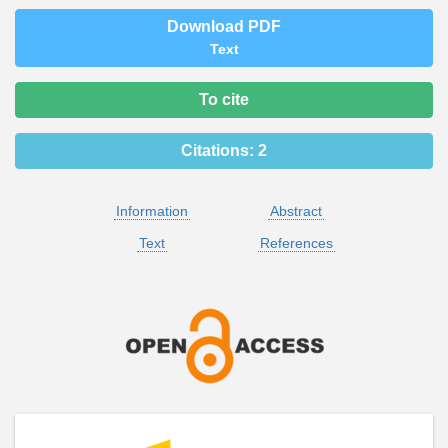
Download PDF
Text
To cite
Citations:
2
Information
Abstract
Text
References