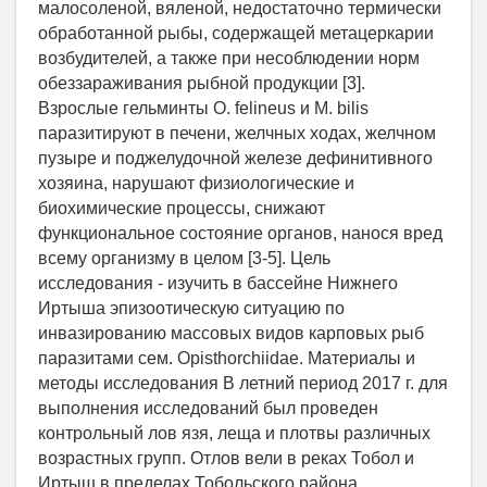
малосоленой, вяленой, недостаточно термически
обработанной рыбы, содержащей метацеркарии
возбудителей, а также при несоблюдении норм
обеззараживания рыбной продукции [3].
Взрослые гельминты O. felineus и M. bilis
паразитируют в печени, желчных ходах, желчном
пузыре и поджелудочной железе дефинитивного
хозяина, нарушают физиологические и
биохимические процессы, снижают
функциональное состояние органов, нанося вред
всему организму в целом [3-5]. Цель
исследования - изучить в бассейне Нижнего
Иртыша эпизоотическую ситуацию по
инвазированию массовых видов карповых рыб
паразитами сем. Opisthorchiidae. Материалы и
методы исследования В летний период 2017 г. для
выполнения исследований был проведен
контрольный лов язя, леща и плотвы различных
возрастных групп. Отлов вели в реках Тобол и
Иртыш в пределах Тобольского района