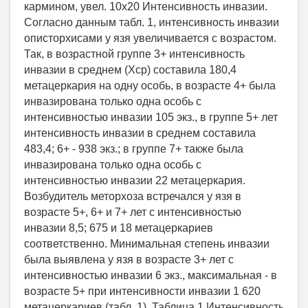
кармином, увел. 10х20 Интенсивность инвазии.
Согласно данным табл. 1, интенсивность инвазии
описторхисами у язя увеличивается с возрастом.
Так, в возрастной группе 3+ интенсивность
инвазии в среднем (Хср) составила 180,4
метацеркария на одну особь, в возрасте 4+ была
инвазирована только одна особь с
интенсивностью инвазии 105 экз., в группе 5+ лет
интенсивность инвазии в среднем составила
483,4; 6+ - 938 экз.; в группе 7+ также была
инвазирована только одна особь с
интенсивностью инвазии 22 метацеркария.
Возбудитель меторхоза встречался у язя в
возрасте 5+, 6+ и 7+ лет с интенсивностью
инвазии 8,5; 675 и 18 метацеркариев
соответственно. Минимальная степень инвазии
была выявлена у язя в возрасте 3+ лет с
интенсивностью инвазии 6 экз., максимальная - в
возрасте 5+ при интенсивности инвазии 1 620
метацеркариев (табл. 1). Таблица 1 Интенсивность