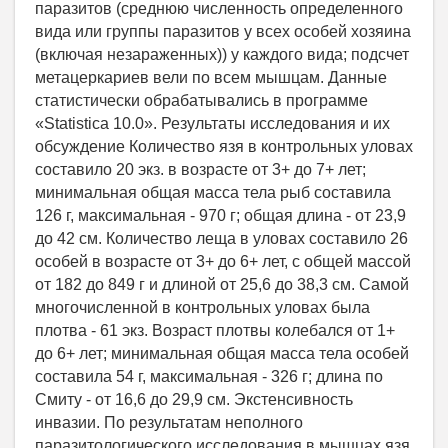
паразитов (среднюю численность определенного
вида или группы паразитов у всех особей хозяина
(включая незараженных)) у каждого вида; подсчет
метацеркариев вели по всем мышцам. Данные
статистически обрабатывались в программе
«Statistica 10.0». Результаты исследования и их
обсуждение Количество язя в контрольных уловах
составило 20 экз. в возрасте от 3+ до 7+ лет;
минимальная общая масса тела рыб составила
126 г, максимальная - 970 г; общая длина - от 23,9
до 42 см. Количество леща в уловах составило 26
особей в возрасте от 3+ до 6+ лет, с общей массой
от 182 до 849 г и длиной от 25,6 до 38,3 см. Самой
многочисленной в контрольных уловах была
плотва - 61 экз. Возраст плотвы колебался от 1+
до 6+ лет; минимальная общая масса тела особей
составила 54 г, максимальная - 326 г; длина по
Смиту - от 16,6 до 29,9 см. Экстенсивность
инвазии. По результатам неполного
паразитологического исследования в мышцах язя