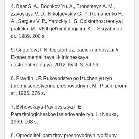
4. Beer S. A., Bochkov Yu. A., Bronshteyn A. M.,
Zavoykiya V. D., Nikolaevskiy G. P., Romanenko H.
A., Sergiev V. P., Yarockiy L. S. Opistorhoz: teoriya i
praktika. M.: VNII gel'mintologii im. K. I. Skryabina i
dr., 1989. 200 s.
5. Grigor'eva I. N. Opistorhoz: tradicii i innovacii //
Eksperimental'naya i klinicheskaya
gastroenterologiya. 2012. № 4. S. 54-59.
6. Pravdin I. F. Rukovodstvo po izucheniyu ryb
(preimuschestvenno presnovodnyh). M.: Pisch. prom-
st', 1966. 376 s.
7. Byhovskaya-Pavlovskaya I. E.
Parazitologicheskoe issledovanie ryb. L.: Nauka,
1969. 108 s.
8. Opredelitel' parazitov presnovodnyh ryb fauny