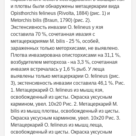
и плотвы были обнаружены метацеркарии вида
Opisthorchis felineus (Rivolta, 1884) (рис. 1) и
Metorchis bilis (Braun, 1790) (рис. 2).
Экстенсивность инвазии O. felineus у язя
составила 70 %, сочетанная ивазия с
метацеркариями M. bilis - 25 %, особей,
зараженных только меторхисами, не выявлено.
Плотва инвазирована описторхисами на 31,1 %,
возбудителем меторхоза - на 3,3 %, сочетанная
инвазия встречалась у 1,6 % рыб. У леща
выявлены только метацеркарии O. felineus (рис.
3), экстенсивность инвазии составила 46,1 %. Рис.
1. Метацеркарий O. felineus из мышц язя,
освобожденный из цисты. Окраска уксусным
кармином, увел. 10х20 Рис. 2. Метацеркарий M.
bilis из мышц плотвы, освобожденный из цисты.
Окраска уксусным кармином, увел. 10х20 Рис. 3.
Метацеркарий O. felineus из мышц леща,
освобожденный из цисты. Окраска уксусным