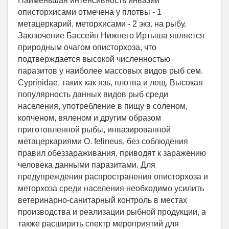
Наименьшая интенсивность инвазии
описторхисами отмечена у плотвы - 1
метацеркарий, меторхисами - 2 экз. на рыбу.
Заключение Бассейн Нижнего Иртыша является
природным очагом описторхоза, что
подтверждается высокой численностью
паразитов у наиболее массовых видов рыб сем.
Cyprinidae, таких как язь, плотва и лещ. Высокая
популярность данных видов рыб среди
населения, употребление в пищу в соленом,
копченом, вяленом и другим образом
приготовленной рыбы, инвазированной
метацеркариями O. felineus, без соблюдения
правил обеззараживания, приводят к заражению
человека данными паразитами. Для
предупреждения распространения описторхоза и
меторхоза среди населения необходимо усилить
ветеринарно-санитарный контроль в местах
производства и реализации рыбной продукции, а
также расширить спектр мероприятий для