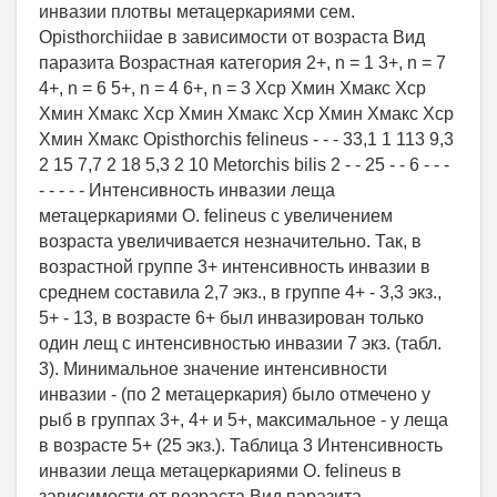
инвазии плотвы метацеркариями сем.
Opisthorchiidae в зависимости от возраста Вид
паразита Возрастная категория 2+, n = 1 3+, n = 7
4+, n = 6 5+, n = 4 6+, n = 3 Хср Хмин Хмакс Хср
Хмин Хмакс Хср Хмин Хмакс Хср Хмин Хмакс Хср
Хмин Хмакс Opisthorchis felineus - - - 33,1 1 113 9,3
2 15 7,7 2 18 5,3 2 10 Metorchis bilis 2 - - 25 - - 6 - - -
- - - - - Интенсивность инвазии леща
метацеркариями O. felineus с увеличением
возраста увеличивается незначительно. Так, в
возрастной группе 3+ интенсивность инвазии в
среднем составила 2,7 экз., в группе 4+ - 3,3 экз.,
5+ - 13, в возрасте 6+ был инвазирован только
один лещ с интенсивностью инвазии 7 экз. (табл.
3). Минимальное значение интенсивности
инвазии - (по 2 метацеркария) было отмечено у
рыб в группах 3+, 4+ и 5+, максимальное - у леща
в возрасте 5+ (25 экз.). Таблица 3 Интенсивность
инвазии леща метацеркариями O. felineus в
зависимости от возраста Вид паразита