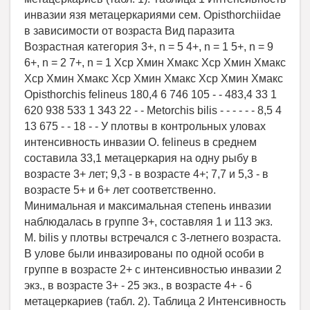
инвазии язя метацеркариями сем. Opisthorchiidae
в зависимости от возраста Вид паразита
Возрастная категория 3+, n = 5 4+, n = 1 5+, n = 9
6+, n = 2 7+, n = 1 Хср Хмин Хмакс Хср Хмин Хмакс
Хср Хмин Хмакс Хср Хмин Хмакс Хср Хмин Хмакс
Opisthorchis felineus 180,4 6 746 105 - - 483,4 33 1
620 938 533 1 343 22 - - Metorchis bilis - - - - - - 8,5 4
13 675 - - 18 - - У плотвы в контрольных уловах
интенсивность инвазии O. felineus в среднем
составила 33,1 метацеркария на одну рыбу в
возрасте 3+ лет; 9,3 - в возрасте 4+; 7,7 и 5,3 - в
возрасте 5+ и 6+ лет соответственно.
Минимальная и максимальная степень инвазии
наблюдалась в группе 3+, составляя 1 и 113 экз.
M. bilis у плотвы встречался с 3-летнего возраста.
В улове были инвазированы по одной особи в
группе в возрасте 2+ с интенсивностью инвазии 2
экз., в возрасте 3+ - 25 экз., в возрасте 4+ - 6
метацеркариев (табл. 2). Таблица 2 Интенсивность