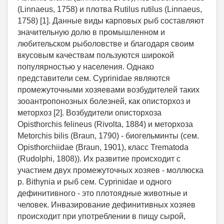
(Linnaeus, 1758) и плотва Rutilus rutilus (Linnaeus,
1758) [1]. Данные виды карповых рыб составляют
значительную долю в промышленном и
любительском рыболовстве и благодаря своим
вкусовым качествам пользуются широкой
популярностью у населения. Однако
представители сем. Cyprinidae являются
промежуточными хозяевами возбудителей таких
зооантропонозных болезней, как описторхоз и
меторхоз [2]. Возбудители описторхоза
Opisthorchis felineus (Rivolta, 1884) и меторхоза
Metorchis bilis (Braun, 1790) - биогельминты (сем.
Opisthorchiidae (Braun, 1901), класс Trematoda
(Rudolphi, 1808)). Их развитие происходит с
участием двух промежуточных хозяев - моллюска
р. Bithynia и рыб сем. Cyprinidae и одного
дефинитивного - это плотоядные животные и
человек. Инвазирование дефинитивных хозяев
происходит при употреблении в пищу сырой,