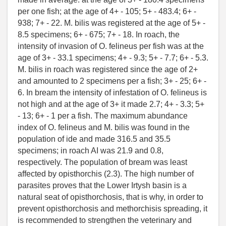
per one fish; at the age of 4+ - 105; 5+ - 483.4; 6+ -
938; 7+ - 22. M. bilis was registered at the age of 5+ -
8.5 specimens; 6+ - 675; 7+ - 18. In roach, the
intensity of invasion of O. felineus per fish was at the
age of 3+ - 33.1 specimens; 4+ - 9.3; 5+ - 7.7; 6+ - 5.3.
M. bilis in roach was registered since the age of 2+
and amounted to 2 specimens per a fish; 3+ - 25; 6+ -
6. In bream the intensity of infestation of O. felineus is
not high and at the age of 3+ it made 2.7; 4+ - 3.3; 5+
- 13; 6+ - 1 per a fish. The maximum abundance
index of O. felineus and M. bilis was found in the
population of ide and made 316.5 and 35.5
specimens; in roach AI was 21.9 and 0.8,
respectively. The population of bream was least
affected by opisthorchis (2.3). The high number of
parasites proves that the Lower Irtysh basin is a
natural seat of opisthorchosis, that is why, in order to
prevent opisthorchosis and methorchisis spreading, it
is recommended to strengthen the veterinary and