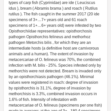
types of carp fish (Cyprinidae) are ide ( Leuciscus
idus ), bream ( Abramis brama ) and roach ( Rutilus
rutilus ). The fish caught in the summer 2017 (20 ide
specimens of 3+…7+ years old and 61 roach
specimens of 1+…6+ years old) were infested by two
Opisthorchiidae representatives: opisthorchosis
pathogen Opisthorchis felineus and methorhoz
pathogen Metorchis bilis , for which they are an
intermediate hosts (a definitive host are carnivorous
animals and a human). The extent of invasion by
metacercariae of O. felineus was 70%, the combined
infection with M. bilis - 25%. Species infested only by
methorchis were not detected. Bream is invaded only
by an opisthorchiasis pathogen (46.1%). Minimal
values were registered in roach: degree of invasion
by opisthorchis is 31.1%, degree of invasion by
methorchisis is 3.3%, combined invasion occurs in
1.6% of fish. Intensity of infestation with
metacercariae of O. felineus (specimens per one fish)
made in average: at the age of 3+ - 180.4 specimens