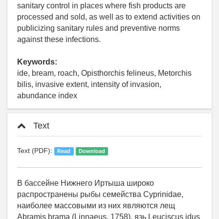
sanitary control in places where fish products are
processed and sold, as well as to extend activities on
publicizing sanitary rules and preventive norms
against these infections.
Keywords:
ide, bream, roach, Opisthorchis felineus, Metorchis
bilis, invasive extent, intensity of invasion,
abundance index
Text
Text (PDF):
Read
Download
В бассейне Нижнего Иртыша широко
распространены рыбы семейства Cyprinidae,
наиболее массовыми из них являются лещ
Abramis brama (Linnaeus, 1758), язь Leuciscus idus