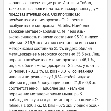
карповых, населяющие реки Иртыш и Тобол,
такие как язь, лещ и плотва, инвазированы двумя
представителями сем. Opisthorchiidae:
возбудителем описторхоза - O. felineus и
возбудителем меторхоза - M. bilis. Наиболее
заражен метацеркариями O. felineus язь -
экстенсивность инвазии составила 95 %, индекс
обилия - 316,5 экз., из них сочетанная инвазия с
меторхисами составила 25 %, индекс обилия
метацеркариев меторхиса составил 35,5 экз. Лещ
поражен возбудителем описторхоза на 46,1 %,
индекс обилия метацеркариев - 2,3 экз., у плотвы
O. felineus - 31,1 %, M. bilis - 3,3 %, сочетанная
инвазия встречалась у 1,6 % особей, индекс
обилия в данной популяции равен 21,9 и 0,8 экз.
соответственно. Наиболее значительное
поражение метацеркариями мышц рыб
наблюдается у язя и достигает при заражении O.
felineus 1 620 экз., M. bilis - 675 экз. у одной особи.