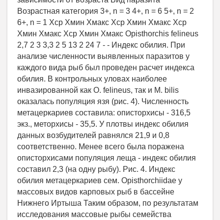
Возрастная категория 3+, n = 3 4+, n = 6 5+, n = 2
6+, n = 1 Хср Хмин Хмакс Хср Хмин Хмакс Хср
Хмин Хмакс Хср Хмин Хмакс Opisthorchis felineus
2,7 2 3 3,3 2 5 13 2 24 7 - - Индекс обилия. При
анализе численности выявленных паразитов у
каждого вида рыб был проведен расчет индекса
обилия. В контрольных уловах наиболее
инвазированной как O. felineus, так и M. bilis
оказалась популяция язя (рис. 4). Численность
метацеркариев составила: описторхисы - 316,5
экз., меторхисы - 35,5. У плотвы индекс обилия
данных возбудителей равнялся 21,9 и 0,8
соответственно. Менее всего была поражена
описторхисами популяция леща - индекс обилия
составил 2,3 (на одну рыбу). Рис. 4. Индекс
обилия метацеркариев сем. Opisthorchiidae у
массовых видов карповых рыб в бассейне
Нижнего Иртыша Таким образом, по результатам
исследования массовые рыбы семейства