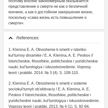
поэтому вполне закономерным оказывается
представление о смерти не как о безличной
кончине, а как о достойном завершении жизни,
поскольку «сама жизнь есть помышление о
смерти».
References
1. Klenina E. A. Otnoshenie k smerti v istoriko-
kul'turnoy dinamike / E. A. Klenina, A. E. Peskov //
Istoricheskie, filosofskie, politicheskie i yuridicheskie
nauki, kul'turologiya i iskusstvovedenie. Voprosy
teorii i praktiki. 2014. № 3 (4). S. 108-110.
2. Klenina E. A. Otnoshenie k smerti v sisteme
sociokul'turnyh ob'ektivaciy / E. A. Klenina, A. E.
Peskov // Istoricheskie, filosofskie, politicheskie i
yuridicheskie nauki, kul'turologiya i iskusstvovedenie.
Voprosy teorii i praktiki. 2013. № 4 (1). S. 92-94.