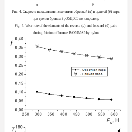
а
б
Рис. 4. Скорость изнашивания элементов обратной (
а
) и прямой (
б
) пары
при трении бронзы БрО5Ц5С5
по капролону
Fig.
4.
Wear
rate
of the
elements
of the
reverse
(
a
)
and
forward
(
б
)
pairs
during
friction
of
bronze
BrO5Ts5S5
by
nylon