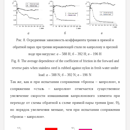
а
б
в
Рис. 8. Осредненная зависимость коэффициента трения в прямой и
обратной парах при трении нержавеющей стали по капролону в пресной
воде при нагрузке:
а
– 588 Н;
б
– 392 Н;
в
– 196 Н
Fig.
8. The average dependence of the coefficient of friction in the forward and
reverse pairs when stainless steel is rubbed against nylon in fresh water under
load:
a
– 588 N;
б
– 392 N;
в
– 196
N
Так же, как и при испытании сопряжения «бронза – капролон», в
сопряжении «сталь – капролон» отмечается существенное
увеличение скорости изнашивания капролонового элемента при
переходе от схемы обратной к схеме прямой пары трения (рис. 9),
но порядок увеличения меньше, чем при испытании сопряжения
«бронза – капролон».