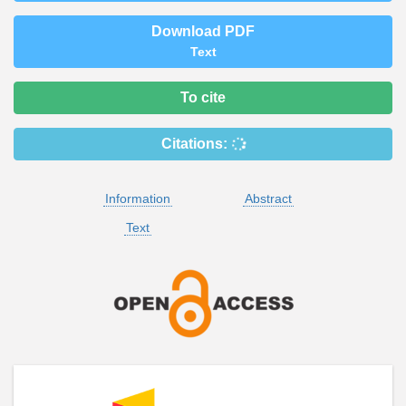
Download PDF
Text
To cite
Citations:
Information
Abstract
Text