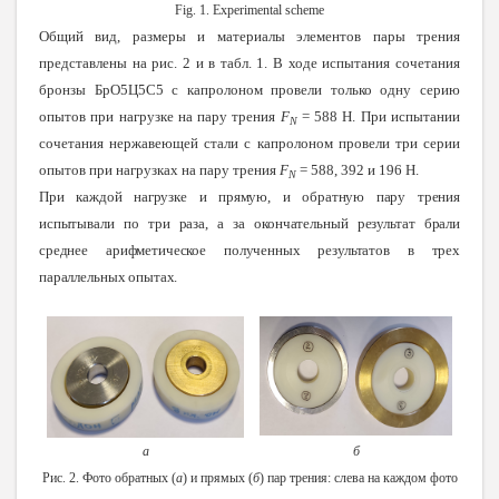
Fig. 1. Experimental scheme
Общий вид, размеры и материалы элементов пары трения
представлены на рис. 2 и в табл. 1. В ходе испытания сочетания
бронзы БрО5Ц5С5 с капролоном провели только одну серию
опытов при нагрузке на пару трения
F
= 588 Н. При испытании
N
сочетания нержавеющей стали с капролоном провели три серии
опытов при нагрузках на пару трения
F
= 588, 392 и 196 Н.
N
При каждой нагрузке и прямую, и обратную пару трения
испытывали по три раза, а за окончательный результат брали
среднее арифметическое полученных результатов в трех
параллельных опытах
.
а
б
Рис. 2. Фото обратных (
а
) и прямых (
б
) пар трения: слева на каждом фото