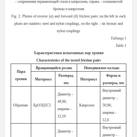
– сопряжения нержавеющей стали и капролона, справа – оловянистой
бронзы и капролона
Fig.
2.
Photos
of
reverse
(
a
)
and
forward
(
б
)
friction
pairs:
on the
left
in
each
photo
are
stainless
steel
and
nylon
couplings,
on the
right
–
tin
bronze
and
nylon couplings
Таблица 1
Table
1
Характеристики испытанных пар трения
Characteristics of the tested friction pairs
Вращающийся ролик
Неподвижное кольцо
Пара
Размеры,
Форма и
трения
Материал
Материал
мм
размеры, мм
Внутренний
Диаметр –
диаметр –
49,90;
Обратная
БрО5Ц5С5
Капролон
50,96;
ширина –
ширина –
12,10
12,0
Внутренний
Диаметр –
диаметр –