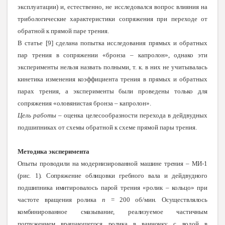
эксплуатации) и, естественно, не исследовался вопрос влияния на
трибологические характеристики сопряжения при переходе от
обратной к прямой паре трения.
В статье [9] сделана попытка исследования прямых и обратных
пар трения в сопряжении «бронза – капролон», однако эти
эксперименты нельзя назвать полными, т. к. в них не учитывалась
кинетика изменения коэффициента трения в прямых и обратных
парах трения, а эксперименты были проведены только для
сопряжения «оловянистая бронза – капролон».
Цель работы
– оценка целесообразности перехода в дейдвудных
подшипниках от схемы обратной к схеме прямой пары трения.
Методика эксперимента
Опыты проводили на модернизированной машине трения – МИ-1
(рис. 1). Сопряжение облицовки гребного вала и дейдвудного
подшипника имитировалось парой трения «ролик – кольцо» при
частоте вращения ролика
n
= 200 об/мин. Осуществлялось
комбинированное смазывание, реализуемое частичным
погружением вращающегося ролика в ванночку с водой в