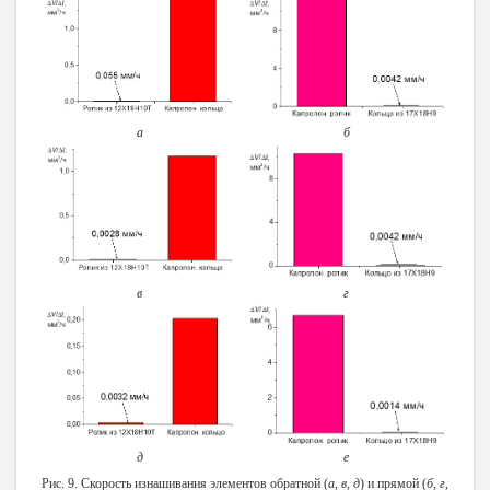
а
б
в
г
д
е
Рис. 9. Скорость изнашивания элементов обратной (
а
,
в
,
д
) и прямой (
б
,
г
,