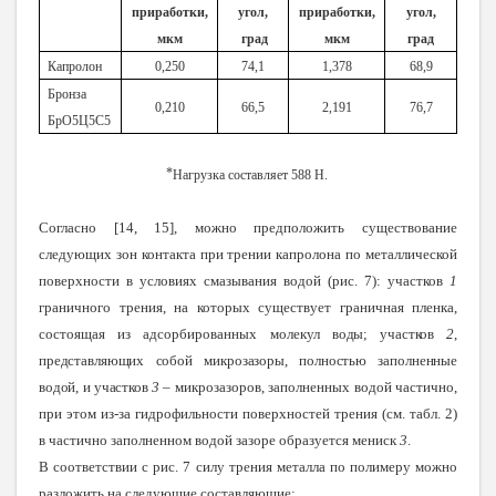
приработки,
угол,
приработки,
угол,
мкм
град
мкм
град
Капролон
0,250
74,1
1,378
68,9
Бронза
0,210
66,5
2,191
76,7
БрО5Ц5С5
⃰ Нагрузка составляет 588 Н.
Согласно [14, 15], можно предположить существование
следующих зон контакта при трении капролона по металлической
поверхности в условиях смазывания водой (рис. 7): участков
1
граничного трения, на которых существует граничная пленка,
состоящая из адсорбированных молекул
воды; участков
2
,
представляющих собой микрозазоры, полностью заполненные
водой, и участков
3
–
микрозазоров, заполненных водой частично,
при этом из-за гидрофильности поверхностей трения (см. табл. 2)
в частично заполненном водой зазоре образуется мениск
3
.
В соответствии с рис. 7 силу трения металла по полимеру можно
разложить на следующие составляющие: