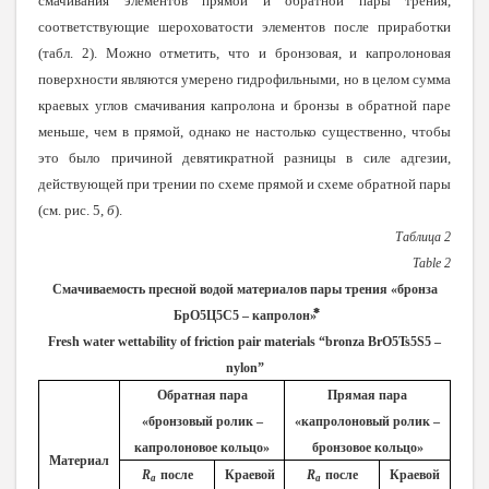
смачивания элементов прямой и обратной пары трения,
соответствующие шероховатости элементов после приработки
(табл. 2). Можно отметить, что и бронзовая, и капролоновая
поверхности являются умерено гидрофильными, но в целом сумма
краевых углов смачивания капролона и бронзы в обратной паре
меньше, чем в прямой, однако не настолько существенно, чтобы
это было причиной девятикратной разницы в силе адгезии,
действующей при трении по схеме прямой и схеме обратной пары
(см. рис. 5,
б
).
Таблица 2
Table 2
Смачиваемость пресной водой материалов пары трения «бронза
БрО5Ц5С5 – капролон»⃰⃰
Fresh water wettability of friction pair materials “bronza
BrO5Ts5S5
–
nylon”
Обратная пара
Прямая пара
«бронзовый ролик –
«капролоновый ролик –
капролоновое кольцо»
бронзовое кольцо»
Материал
R
после
Краевой
R
после
Краевой
a
a