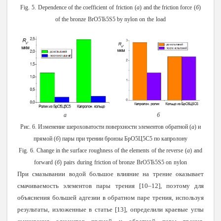
Fig.
5.
Dependence
of the
coefficient
of
friction
(
a
)
and
the friction
force
(
б
)
of the
bronze
BrO5Ts5S5
by nylon
on
the
load
а
б
Рис. 6. Изменение шероховатости поверхности элементов обратной (
а
) и
прямой (
б
) пары при трении бронзы БрО5Ц5С5
по капролону
Fig.
6.
Change
in the
surface
roughness
of the
elements
of
the
reverse
(
a
)
and
forward
(
б
)
pairs
during
friction
of
bronze
BrO5Ts5S5
on
nylon
При смазывании водой большое влияние на трение оказывает
смачиваемость элементов пары трения [10–12], поэтому для
объяснения большей адгезии в обратном паре трения, используя
результаты, изложенные в статье [13], определили краевые углы