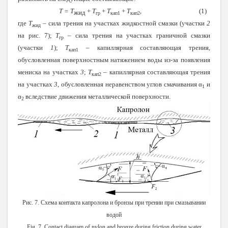
Т = Т
+
Т
+
Т
+
Т
,
(1)
жид
гр
кап1
кап2
где
Т
– сила трения на участках жидкостной смазки (участки
2
жид
на рис. 7);
Т
– сила трения на участках граничной смазки
гр
(участки
1
);
Т
– капиллярная составляющая трения,
кап1
обусловленная поверхностным натяжением воды из-за появления
мениска на участках
3
;
Т
– капиллярная составляющая трения
кап2
на участках
3
, обусловленная неравенством углов смачивания α
и
1
α
вследствие движения металлической поверхности.
2
Рис. 7. Схема контакта капролона и бронзы при трении при смазывании
водой
Fig. 7. Contact diagram of nylon and bronze during friction during water