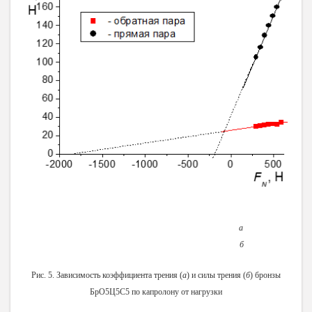
а
б
Рис. 5. Зависимость коэффициента трения (
а
) и силы трения (
б
) бронзы
БрО5Ц5С5
по капролону от нагрузки