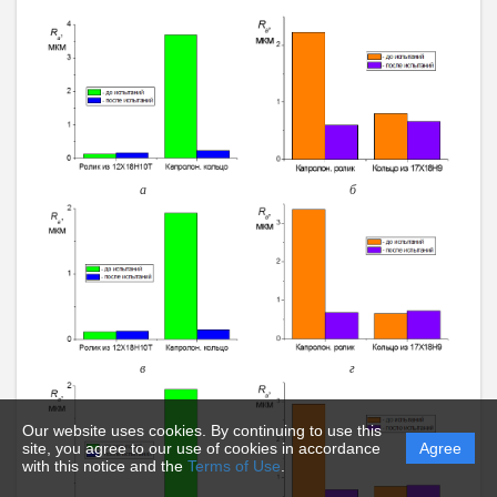
а
б
в
г
Our website uses cookies. By continuing to use this
site, you agree to our use of cookies in accordance
Agree
with this notice and the
Terms of Use
.