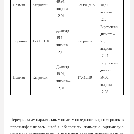
49,94;
Прямая
Капролон
БрО5Ц5С5
50,62;
ширина –
ширина –
12,04
12,0
Внутренний
Диаметр –
диаметр –
49,1;
Обратная
12Х18Н10Т
Капролон
51,0;
ширина –
ширина –
12,1
12,04
Внутренний
Диаметр –
диаметр –
49,94;
Прямая
Капролон
17Х18Н9
50,50;
ширина –
ширина –
12,04
12,08
Перед каждым параллельным опытом поверхность трения роликов
перешлифовывалась, чтобы обеспечить примерно одинаковую
исходную шероховатость, а кольцевой образец поворачивали на