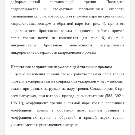
деформационной составляющей трения. Последнее
подтверждается и стократным превышением скорости
изнашивания капролонового ролика в прямой паре по сравнению с
капролоновым кольцом в обратной паре (см. рис. 4), при этом
шероховатость бронзового кольца в процессе работы прямой
пары трения почти не изменяется (см. рис. 6,
б
), т. е.
микровыступы бронзовой поверхности осуществляют
микрорезание поверхности капролонового ролика.
Испытания сопряжения нержавеющей стали и капролона
С целью выяснения причин плохой работы прямой пары трения
провели эксперименты на сопряжении «капролон – нержавеющая
сталь» при разных нагрузках на пару трения. Согласно рис. 8 при
всех нагрузках, при которых проводились испытания (588, 392 и
196 Н), коэффициент трения в прямой паре кратно превышает
коэффициент трения в обратной паре, причем разница в
коэффициентах трения в обратной и прямой парах трения
увеличивается с уменьшением нагрузки.