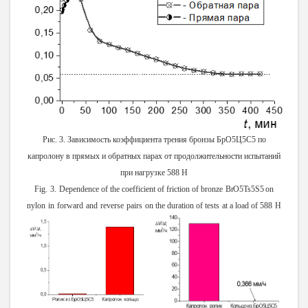
Рис. 3. Зависимость коэффициента трения бронзы БрО5Ц5С5 по
капролону в прямых и обратных парах от продолжительности испытаний
при нагрузке 588 Н
Fig.
3.
Dependence
of the
coefficient
of
friction
of
bronze
BrO5Ts5S5
on
nylon
in
forward
and
reverse
pairs
on
the
duration
of
tests
at
a
load
of
588
Н