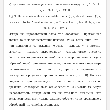
е
) пар трения «нержавеющая сталь – капролон» при нагрузке:
а
,
б
– 588 Н;
в
,
г
– 392 Н;
д
,
е
– 196 Н
Fig.
9.
The
wear
rate
of the
elements
of the
reverse
(
a
,
в
,
д
)
and
forward
(
б
,
г
,
е
)
pairs
of
friction
“
stainless
steel
–
nylon”
under
load:
a
,
б
–
588 N;
в
,
г
–
392 N;
д
,
е
–
196 N
Измерения шероховатости элементов обратной и прямой пар
трения до и после испытаний показали ту же тенденцию, что и
при испытании сопряжения
«бронза – капролон», а именно:
высотный параметр шероховатости капролонового элемента
(капролонового ролика в прямой паре и капролонового кольца в
обратной паре) принимает значение, равное значению параметра
шероховатости стального контртела, при этом шероховатость
последнего в результате трения не изменяется (рис. 10).
По всей
видимости, при реализации схемы прямой пары трения на
практике необходимо было бы обеспечить как можно меньшую
шероховатость поверхности трения стального вкладыша, что
технологически значительно сложнее обеспечить по сравнению с
обработкой наружной поверхности.