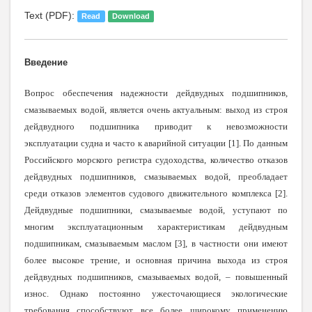
Text (PDF):
Read
Download
Введение
Вопрос обеспечения надежности дейдвудных подшипников,
смазываемых водой, является очень актуальным: выход из строя
дейдвудного подшипника приводит к невозможности
эксплуатации судна и часто к аварийной ситуации [1]. По данным
Российского морского регистра судоходства, количество отказов
дейдвудных подшипников, смазываемых водой, преобладает
среди отказов элементов судового движительного комплекса [2].
Дейдвудные подшипники, смазываемые водой, уступают по
многим эксплуатационным характеристикам дейдвудным
подшипникам, смазываемым маслом [3], в частности они имеют
более высокое трение, и основная причина выхода из строя
дейдвудных подшипников, смазываемых водой, – повышенный
износ. Однако постоянно ужесточающиеся экологические
требования способствуют все более широкому применению