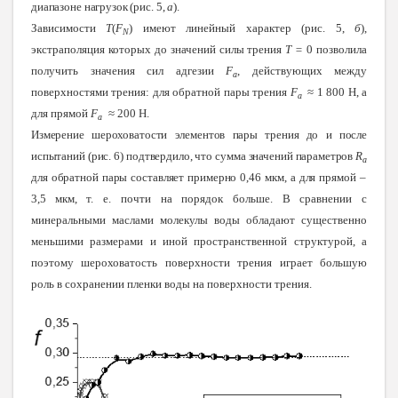
диапазоне нагрузок (рис. 5,
а
).
Зависимости
T
(
F
) имеют линейный характер (рис. 5,
б
),
N
экстраполяция которых до значений силы трения
T
=
0 позволила
получить значения сил адгезии
F
, действующих между
a
поверхностями трения: для обратной пары трения
F
≈ 1 800 Н, а
a
для прямой
F
≈ 200 Н.
a
Измерение шероховатости элементов пары трения до и после
испытаний (рис. 6) подтвердило, что сумма значений параметров
R
a
для обратной пары составляет примерно 0,46 мкм, а для прямой –
3,5 мкм
, т. е. почти на порядок больше. В сравнении с
минеральными маслами молекулы воды обладают существенно
меньшими размерами и иной пространственной структурой, а
поэтому шероховатость поверхности трения играет большую
роль в сохранении пленки воды на поверхности трения.