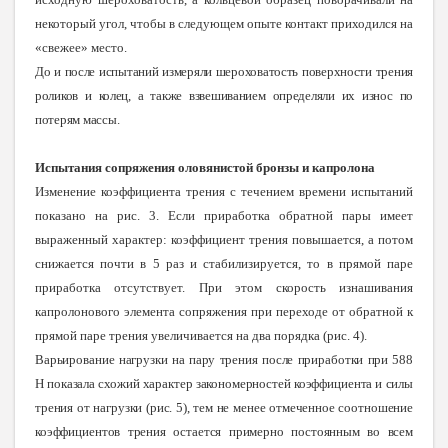
некоторый угол, чтобы в следующем опыте контакт приходился на
«свежее» место.
До и после испытаний измеряли шероховатость поверхности трения
роликов и колец, а также взвешиванием определяли их износ по
потерям массы.
Испытания сопряжения оловянистой бронзы и капролона
Изменение коэффициента трения с течением времени испытаний
показано на рис. 3. Если приработка обратной пары имеет
выраженный характер: коэффициент трения повышается, а потом
снижается почти в 5 раз и стабилизируется, то в прямой паре
приработка отсутствует. При этом скорость изнашивания
капролонового элемента сопряжения при переходе от обратной к
прямой паре трения увеличивается на два порядка (рис. 4).
Варьирование нагрузки на пару трения после приработки при 588
Н показала схожий характер закономерностей коэффициента и силы
трения от нагрузки (рис. 5), тем не менее отмеченное соотношение
коэффициентов трения остается примерно постоянным во всем