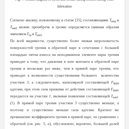
lubrication
Согласно анализу, изложенному в статье [15], составляющими
Т
и
жид
Т
можно пренебречь и трение определяется главным образом
кап2
значением
Т
и
Т
.
гр
кап1
По всей видимости, существенно более низкая шероховатость
поверхностей трения в обратной паре в сочетании с большей
площадью пятна износа на неподвижном элементе пары трения
приводит к тому, что давления в зоне контакта в обратной паре
трения в несколько раз ниже, чем в прямой паре трения, что
приводит к возможности существования большего количества
участков
3
, а следовательно, капиллярной составляющей
F
кап
адгезии, при этом сила прижима от действия составляющей
F
кап
передается на участки
1
, вызывая появления составляющей
Т
кап1
(1). В прямой паре трения участков
3
существенно меньше, а
поэтому и существенно меньше сила адгезии. Кратное же
превышение коэффициента трения в прямой паре, по сравнению с
обратной (см. рис. 5,
а
), обусловлено, вероятно, большой долей