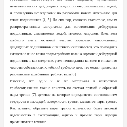
неметаллических дейдвудных подшипников, смазываемых водой,
и
проведению исследований по разработке новых материалов для
таких подшипников [4, 5]. До сих пор, согласно статистике, самым
распространенным материалом для изготовления дейдвудных
подшипников, смазываемых водой, является капролон. Из-за веса
гребного винта кормовой участок кормовых капролоновых
дейдвудных подшипников интенсивно изнашивается, что приводит к
смещению в нос точки опоры гребного вала на кормовой дейдвудный
подшипник и, как следствие, увеличению длины консоли и снижению
частоты собственных колебаний гребного вала, что может привести к
резонансным колебаниям гребного вала [6].
Известно, что одни и те же материалы в конкретном
трибосопряжении можно сочетать по схемам прямой и обратной
пары трения [7], деление на которые определяется соотношением
твердости и
площадей поверхности трения элементов пары трения.
Как правило, обратные пары трения отличаются более высокой
надежностью в эксплуатации, однако и прямые пары нередко
применяются в технике.