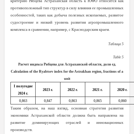
критерию Рябцева Астраханская область к ЮФО относится как
противоположный тип структур в силу влияния ее промышленных
особенностей, таких как добыча полезных ископаемых, развитое
судостроение и низкий уровень развития агропромышленного
комплекса в сравнении, например, с Краснодарским краем.
Таблица 5
Table
5
Расчет индекса Рябцева для Астраханской области, доли ед.
Calculation of the Ryabtsev index for the Astrakhan region, fractions of a
unit
I полугодие
2023 г.
2022 г.
2021 г.
2020 г.
2024 г.
0,863
0,847
0,863
0,865
0,860
Таким образом, на наш взгляд, основная стратегия развития
экономики Астраханской области должна быть направлена на
развитие доминирующих отраслей и инновационных
производств.