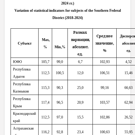
2024 гг.)
Variation of statistical indicators for subjects of the Southern Federal
District (2018-2024)
Размах
Среднее
Дисперси
вариации,
Max,
значение,
Субъект
абсолют
абсолют.
%
Min,%
%
ед.
ед.
ЮФО
105,7
99,0
6,7
102,93
4,52
Республика
112,5
100,5
12,0
106,51
15,46
Адыгея
Республика
115,3
90,3
25,0
99,16
66,63
Калмыкия
Республика
117,4
96,5
20,9
103,57
62,94
Крым
Краснодарский
112,5
97,0
15,5
102,86
26,52
край
Астраханская
116,2
92,8
23,4
100,63
55,95