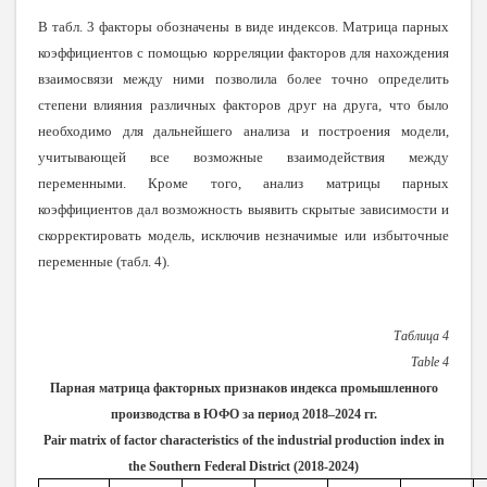
В табл. 3 факторы обозначены в виде индексов. Матрица парных
коэффициентов с помощью корреляции факторов для нахождения
взаимосвязи между ними позволила более точно определить
степени влияния различных факторов друг на друга, что было
необходимо для дальнейшего анализа и построения модели,
учитывающей все возможные взаимодействия между
переменными. Кроме того, анализ матрицы парных
коэффициентов дал возможность выявить скрытые зависимости и
скорректировать модель, исключив незначимые или избыточные
переменные (табл. 4).
Таблица 4
Table
4
Парная матрица факторных признаков индекса промышленного
производства в ЮФО за период 2018–2024 гг.
Pair matrix of factor characteristics of the industrial production index in
the Southern Federal District (2018-2024)