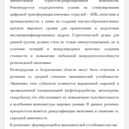
значительным туристско-рекреационным комплексом.
Рекомендуется сосредоточить усилия на стимулировании
цифровой трансформации ключевых отраслей – АПК, логистики и
промышленности, а также на создании научно-образовательных
центров мирового уровня для привлечения и подготовки
высококвалифицированных кадров. Стратегической целью для
данной группы должно стать не только импортозамещение, но и
усиление позиций в международных цепочках создания
стоимости и повышение глобальной конкурентоспособности
региональной экономики.
Волгоградская и Астраханская области могут быть отнесены к
регионам со средней степенью экономической устойчивости.
Экономика этих субъектов отличается выраженной сырьевой и
промышленной специализацией (нефтепереработка, металлургия,
газодобыча), что обусловливает их повышенную чувствительность
к колебаниям конъюнктуры мировых рынков. В данных регионах
приоритетом является диверсификация экономики и снижение ее
сырьевой зависимости.
К регионам с формирующейся экономической устойчивостью мы