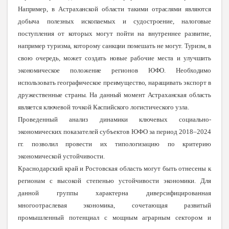
Например, в Астраханской области такими отраслями являются
добыча полезных ископаемых и судостроение, налоговые
поступления от которых могут пойти на внутреннее развитие,
например туризма, которому санкции помешать не могут. Туризм, в
свою очередь, может создать новые рабочие места и улучшить
экономическое положение регионов ЮФО. Необходимо
использовать географическое преимущество, наращивать экспорт в
дружественные страны. На данный момент Астраханская область
является ключевой точкой Каспийского логистического узла.
Проведенный анализ динамики ключевых социально-
экономических показателей субъектов ЮФО за период 2018–2024
гг. позволил провести их типологизацию по критерию
экономической устойчивости.
Краснодарский край и Ростовская область могут быть отнесены к
регионам с высокой степенью устойчивости экономики. Для
данной группы характерна диверсифицированная
многоотраслевая экономика, сочетающая развитый
промышленный потенциал с мощным аграрным сектором и