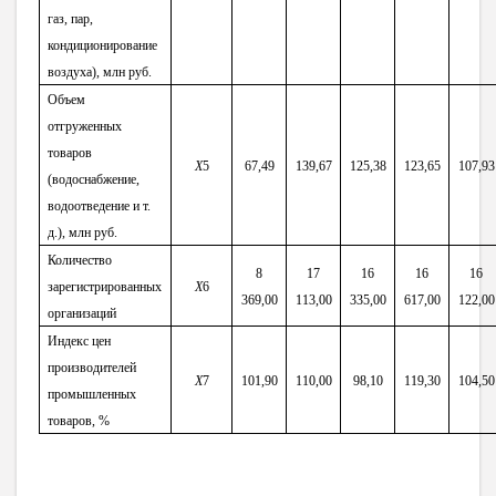
газ, пар,
кондиционирование
воздуха), млн руб.
Объем
отгруженных
товаров
X
5
67,49
139,67
125,38
123,65
107,93
(водоснабжение,
водоотведение и т.
д.), млн руб.
Количество
8
17
16
16
16
зарегистрированных
X
6
369,00
113,00
335,00
617,00
122,00
организаций
Индекс цен
производителей
X
7
101,90
110,00
98,10
119,30
104,50
промышленных
товаров, %