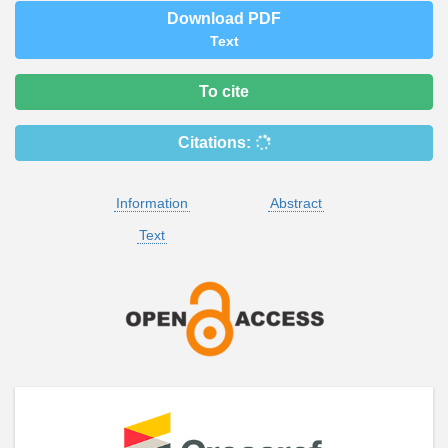
Download PDF
Text
To cite
Citations:
Information
Abstract
Text