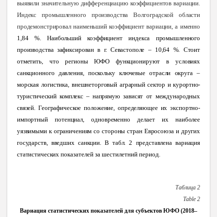
выявили значительную дифференциацию коэффициентов вариации.
Индекс промышленного производства Волгоградской области
продемонстрировал наименьший коэффициент вариации, а именно
1,84 %. Наибольший коэффициент индекса промышленного
производства зафиксирован в г. Севастополе – 10,64 %. Стоит
отметить, что регионы ЮФО функционируют в условиях
санкционного давления, поскольку ключевые отрасли округа –
морская логистика, внешнеторговый аг
рарный сектор и курортно-
туристический комплекс –
напрямую зависят от международных
связей. Географическое положение, определяющее их экспортно-
импортный потенциал, одновременно делает их наиболее
уязвимыми к ограничениям со стороны стран Евросоюза и других
государств, введших санкции. В табл. 2 представлена вариация
статистических
показателей за шестилетний период.
Таблица 2
Table
2
Вариация статистических показателей для субъектов ЮФО (2018–