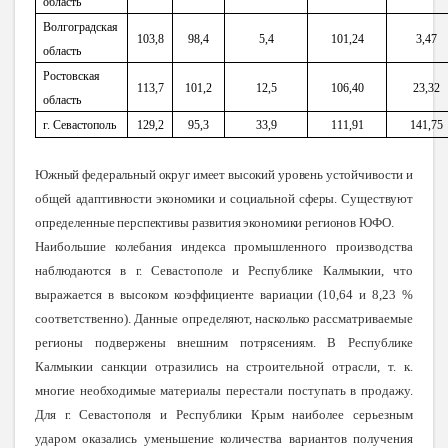
область
Волгоградская
103,8
98,4
5,4
101,24
3,47
область
Ростовская
113,7
101,2
12,5
106,40
23,32
область
г. Севастополь
129,2
95,3
33,9
111,91
141,75
Южный федеральный округ имеет высокий уровень устойчивости и
общей адаптивности экономики и социальной сферы. Существуют
определенные перспективы развития экономики регионов ЮФО
.
Наибольшие колебания индекса промышленного производства
наблюдаются в г. Севастополе и Республике Калмыкии, что
выражается в высоком коэффициенте вариации (10,64 и 8,23 %
соответственно). Данные определяют, насколько рассматриваемые
регионы подвержены внешним потрясениям. В Республике
Калмыкии санкции отразились на строительной отрасли, т. к.
многие необходимые материалы перестали поступать в продажу.
Для г. Севастополя и Республики Крым наиболее серьезным
ударом оказались уменьшение количества вариантов получения