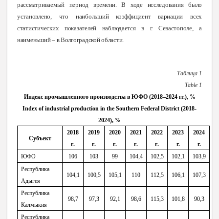
рассматриваемый период времени. В ходе исследования было
установлено, что наибольший коэффициент вариации всех
статистических показателей наблюдается в г. Севастополе, а
наименьший – в Волгоградской области.
Таблица 1
Table
1
Индекс промышленного производства в ЮФО (2018–2024 гг.), %
Index of industrial production in the Southern Federal District (2018-
2024), %
2018
2019
2020
2021
2022
2023
2024
Субъект
г
.
г
.
г
.
г
.
г
.
г.
г.
ЮФО
106
103
99
104,4
102,5
102,1
103,9
Республика
104,1
100,5
105,1
110
112,5
106,1
107,3
Адыгея
Республика
98,7
97,3
92,1
98,6
115,3
101,8
90,3
Калмыкия
Республика