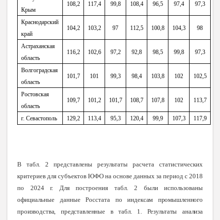
108,2
117,4
99,8
108,4
96,5
97,4
97,3
Крым
Краснодарский
104,2
103,2
97
112,5
100,8
104,3
98
край
Астраханская
116,2
102,6
97,2
92,8
98,5
99,8
97,3
область
Волгоградская
101,7
101
99,3
98,4
103,8
102
102,5
область
Ростовская
109,7
101,2
101,7
108,7
107,8
102
113,7
область
г. Севастополь
129,2
113,4
95,3
120,4
99,9
107,3
117,9
В табл. 2 представлены результаты расчета статистических
критериев для субъектов ЮФО на основе данных за период с 2018
по 2024 г. Для построения табл. 2 были использованы
официальные данные Росстата по
индексам промышленного
производства, представленные в табл. 1. Результаты анализа