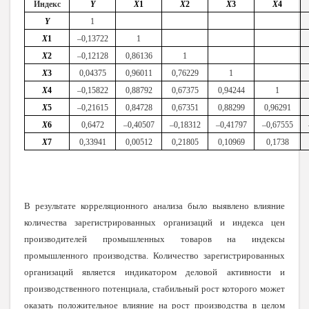
Индекс
Y
X
1
X
2
X
3
X
4
Y
1
X
1
–0,13722
1
X
2
–0,12128
0,86136
1
X
3
0,04375
0,96011
0,76229
1
X
4
–0,15822
0,88792
0,67375
0,94244
1
X
5
–0,21615
0,84728
0,67351
0,88299
0,96291
X
6
0,6472
–0,40507
–0,18312
–0,41797
–0,67555
X
7
0,33941
0,00512
0,21805
0,10969
0,1738
В результате корреляционного анализа было выявлено влияние
количества зарегистрированных организаций и индекса цен
производителей промышленных товаров на индексы
промышленного производства. Количество зарегистрированных
организаций является индикатором деловой активности и
производственного потенциала, стабильный рост которого может
оказать положительное влияние на рост производства в целом