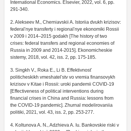
International Economics. Elsevier, 2022, vol. 6, pp.
291-340.
2. Alekseev M., Cherniavskii A. Istoriia dvukh krizisov:
federal'nye transferty i regional'nye ekonomiki Rossii
v 2009 i 2014–2015 godakh [The history of two
crises: federal transfers and regional economies of
Russia in 2009 and 2014-2015]. Ekonomicheskie
sistemy, 2018, vol. 42, iss. 2, pp. 175-185.
3. Singkh V., Roka E., Li B. Effektivnost'
politicheskikh vmeshatel'stv vo vremia finansovykh
krizisov v Kitae i Rossii: uroki pandemii COVID-19
[Effectiveness of political interventions during
financial crises in China and Russia: lessons from
the COVID-19 pandemic]. Zhurnal modelirovaniia
politiki, 2021, vol. 43, iss. 2, pp. 253-277.
4. Koltunova A. N., Adzhieva A. Iu. Bankovskie riski v