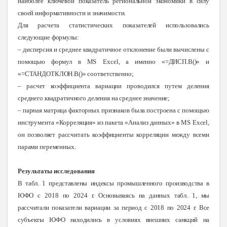
наиболее ключевой показатель региональной экономики в силу
своей информативности и значимости.
Для расчета статистических показателей использовались
следующие формулы:
– дисперсия и среднее квадратичное отклонение были вычислены с
помощью формул в
MS
Excel
, а именно «=ДИСП.В()» и
«=СТАНДОТКЛОН.В()» соответственно;
– расчет коэффициента вариации проводился путем деления
среднего квадратичного деления на среднее значение;
– парная матрица факторных признаков была построена с помощью
инструмента «Корреляция» из пакета «Анализ данных» в
MS
Excel
,
он позволяет рассчитать коэффициенты корреляции между всеми
парами переменных.
Результаты исследования
В табл. 1 представлены индексы промышленного производства в
ЮФО с 2018 по 2024 г. Основываясь на данных табл. 1, мы
рассчитали показатели вариации за период с 2018 по 2024 г. Все
субъекты ЮФО находились в условиях внешних санкций на