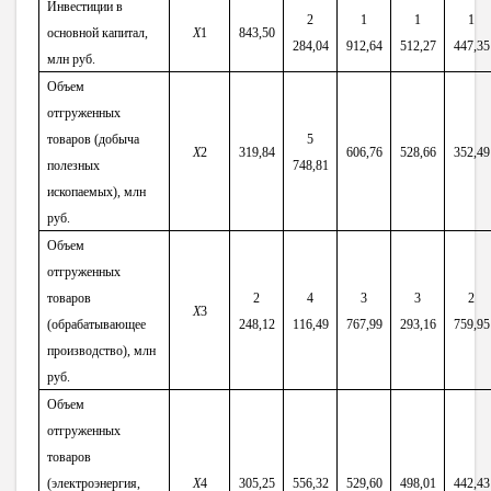
Инвестиции в
2
1
1
1
основной капитал,
X
1
843,50
284,04
912,64
512,27
447,35
млн руб.
Объем
отгруженных
товаров (добыча
5
X
2
319,84
606,76
528,66
352,49
полезных
748,81
ископаемых), млн
руб.
Объем
отгруженных
товаров
2
4
3
3
2
X
3
(обрабатывающее
248,12
116,49
767,99
293,16
759,95
производство), млн
руб.
Объем
отгруженных
товаров
(электроэнергия,
X
4
305,25
556,32
529,60
498,01
442,43