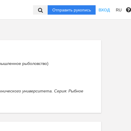
Отправить рукопись
ВХОД
RU
ромышленное рыболовство)
,
хнического университета. Серия: Рыбное