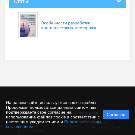
Статьи
Особенности разработки
многопластовых месторожд...
На нашем сайте используются cookie-файлы.
Продолжая пользоваться данным сайтом, вы
подтверждаете свое согласие на
© "Редакция научных журналов"
Согласен
Политика
использование файлов cookie в соответствии с
защиты и
настоящим уведомлением и
Пользовательским
Powered by
ие
обработки
Поддержка
И
соглашением
.
Editorum,
2026
персональных