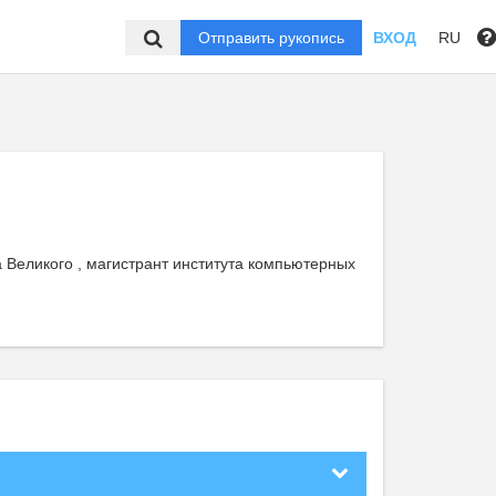
Отправить рукопись
ВХОД
RU
 Великого , магистрант института компьютерных