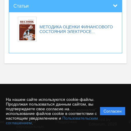
Статьи
МЕТОДИКА ОЦЕНКИ ФИНАНСОВОГО
СОСТОЯНИЯ ЭЛЕКТРОСЕ...
На нашем сайте используются cookie-файлы.
Продолжая пользоваться данным сайтом, вы
подтверждаете свое согласие на
© "Редакция научных журналов"
Согласен
Политика
использование файлов cookie в соответствии с
защиты и
настоящим уведомлением и
Пользовательским
Powered by
ие
обработки
Поддержка
И
соглашением
.
Editorum,
2026
персональных