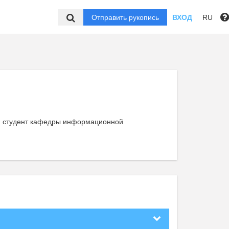
Отправить рукопись
ВХОД
RU
 , студент кафедры информационной