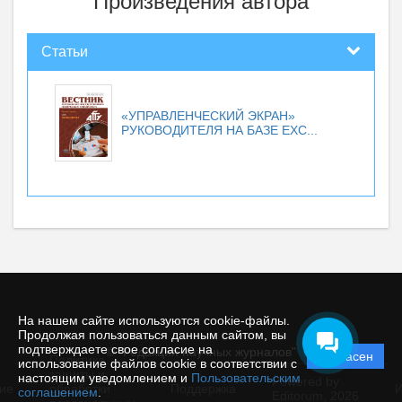
Произведения автора
Статьи
«УПРАВЛЕНЧЕСКИЙ ЭКРАН»
РУКОВОДИТЕЛЯ НА БАЗЕ EXC...
На нашем сайте используются cookie-файлы.
Продолжая пользоваться данным сайтом, вы
подтверждаете свое согласие на
© "Редакция научных журналов"
Согласен
Политика
использование файлов cookie в соответствии с
защиты и
настоящим уведомлением и
Пользовательским
Powered by
ие
обработки
Поддержка
И
соглашением
.
Editorum,
2026