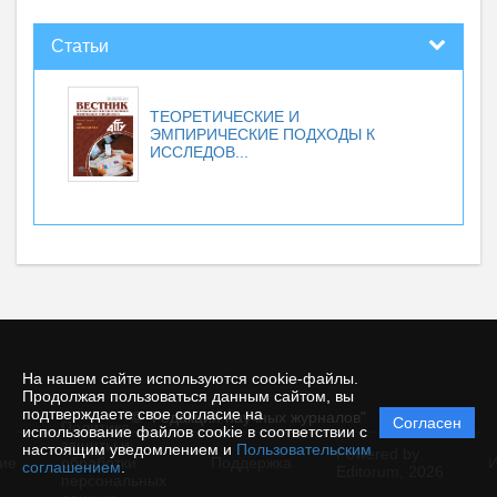
Статьи
ТЕОРЕТИЧЕСКИЕ И
ЭМПИРИЧЕСКИЕ ПОДХОДЫ К
ИССЛЕДОВ...
На нашем сайте используются cookie-файлы.
Продолжая пользоваться данным сайтом, вы
подтверждаете свое согласие на
© "Редакция научных журналов"
Согласен
Политика
использование файлов cookie в соответствии с
защиты и
настоящим уведомлением и
Пользовательским
Powered by
ие
обработки
Поддержка
И
соглашением
.
Editorum,
2026
персональных